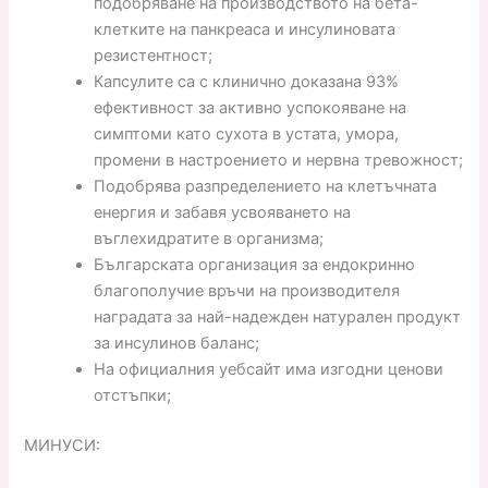
подобряване на производството на бета-
клетките на панкреаса и инсулиновата
резистентност;
Капсулите са с клинично доказана 93%
ефективност за активно успокояване на
симптоми като сухота в устата, умора,
промени в настроението и нервна тревожност;
Подобрява разпределението на клетъчната
енергия и забавя усвояването на
въглехидратите в организма;
Българската организация за ендокринно
благополучие връчи на производителя
наградата за най-надежден натурален продукт
за инсулинов баланс;
На официалния уебсайт има изгодни ценови
отстъпки;
МИНУСИ: