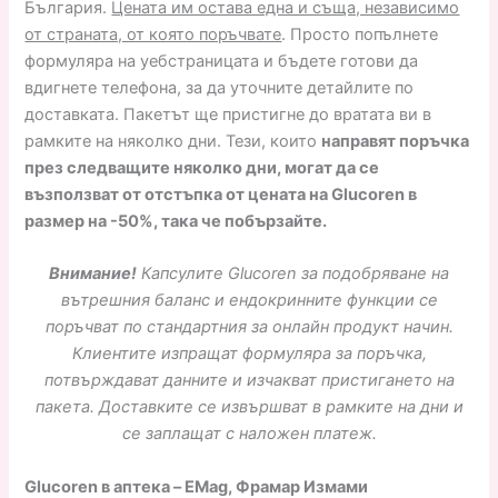
България.
Цената им остава една и съща, независимо
от страната, от която поръчвате
. Просто попълнете
формуляра на уебстраницата и бъдете готови да
вдигнете телефона, за да уточните детайлите по
доставката. Пакетът ще пристигне до вратата ви в
рамките на няколко дни. Тези, които
направят поръчка
през следващите няколко дни, могат да се
възползват от отстъпка от цената на Glucoren в
размер на -50%, така че побързайте.
Внимание!
Капсулите Glucoren за подобряване на
вътрешния баланс и ендокринните функции се
поръчват по стандартния за онлайн продукт начин.
Клиентите изпращат формуляра за поръчка,
потвърждават данните и изчакват пристигането на
пакета.
Доставките се извършват в рамките на дни и
се заплащат с наложен платеж.
Glucoren в аптека – EMag, Фрамар Измами