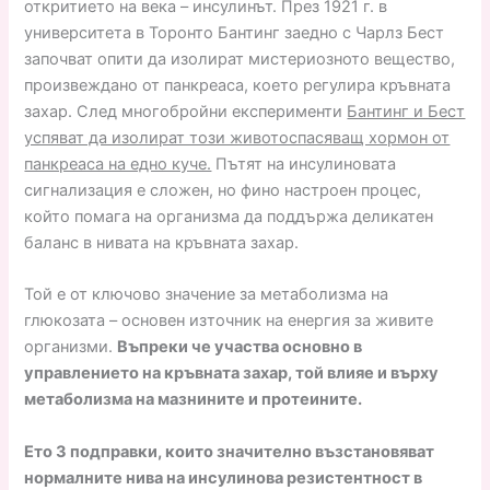
откритието на века – инсулинът. През 1921 г. в
университета в Торонто Бантинг заедно с Чарлз Бест
започват опити да изолират мистериозното вещество,
произвеждано от панкреаса, което регулира кръвната
захар. След многобройни експерименти
Бантинг и Бест
успяват да изолират този животоспасяващ хормон от
панкреаса на едно куче.
Пътят на инсулиновата
сигнализация е сложен, но фино настроен процес,
който помага на организма да поддържа деликатен
баланс в нивата на кръвната захар.
Той е от ключово значение за метаболизма на
глюкозата – основен източник на енергия за живите
организми.
Въпреки че участва основно в
управлението на кръвната захар, той влияе и върху
метаболизма на мазнините и протеините.
Ето 3 подправки, които значително възстановяват
нормалните нива на инсулинова резистентност в