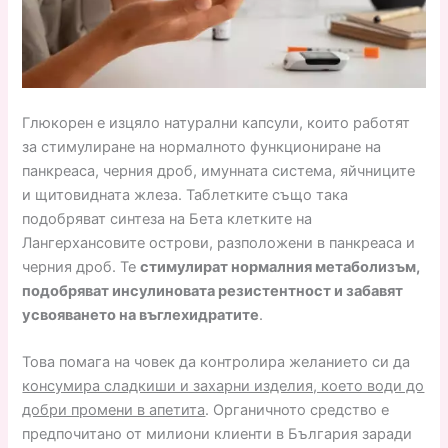
Глюкорен е изцяло натурални капсули, които работят
за стимулиране на нормалното функциониране на
панкреаса, черния дроб, имунната система, яйчниците
и щитовидната жлеза. Таблетките също така
подобряват синтеза на Бета клетките на
Лангерхансовите острови, разположени в панкреаса и
черния дроб. Те
стимулират нормалния метаболизъм,
подобряват инсулиновата резистентност и забавят
усвояването на въглехидратите
.
Това помага на човек да контролира желанието си да
консумира сладкиши и захарни изделия, което води до
добри промени в апетита
. Органичното средство е
предпочитано от милиони клиенти в България заради