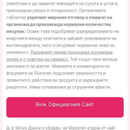
симптоми и да намалят епизодите на сухота в устата,
прекомерна умора и отпадналост. Органичните
таблетки
укрепват имунния отговор и помагат на
организма да произвежда нормални количества
инсулин
. Освен това подобряват разпределението на
енергията между клетките и забавят усвояването на
въглехидратите, като осигуряват нормални нива на
жизненост.
Редовният прием поддържа организма
силен и с чувство на свежест.
Той също така засища
желанието за апетит. Мненията и коментарите по
форумите на Glucoren подсилват увереността в
правилното действие на продукта и надеждните
резултати. Няма оплаквания за странични ефекти.
Виж Официалния Сайт
Д-р Юлиу Данчу е убеден, че Glucoren е една от най-