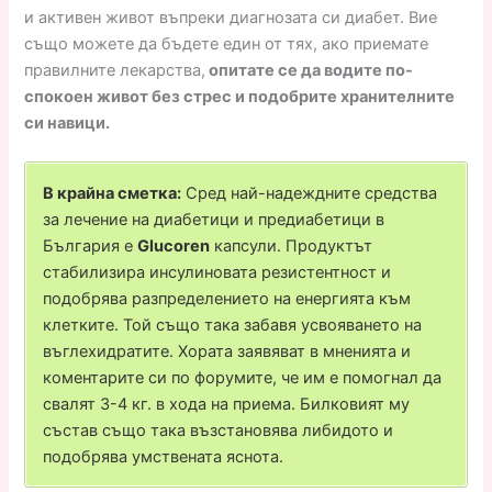
и активен живот въпреки диагнозата си диабет. Вие
също можете да бъдете един от тях, ако приемате
правилните лекарства,
опитате се да водите по-
спокоен живот без стрес и подобрите хранителните
си навици.
В крайна сметка:
Сред най-надеждните средства
за лечение на диабетици и предиабетици в
България е
Glucoren
капсули. Продуктът
стабилизира инсулиновата резистентност и
подобрява разпределението на енергията към
клетките. Той също така забавя усвояването на
въглехидратите. Хората заявяват в мненията и
коментарите си по форумите, че им е помогнал да
свалят 3-4 кг. в хода на приема. Билковият му
състав също така възстановява либидото и
подобрява умствената яснота.