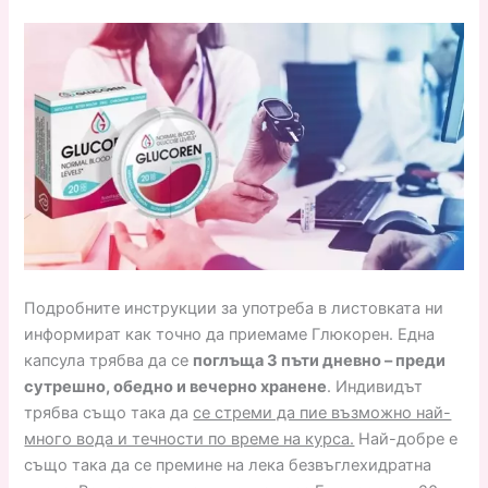
Подробните инструкции за употреба в листовката ни
информират как точно да приемаме Глюкорен. Една
капсула трябва да се
поглъща 3 пъти дневно – преди
сутрешно, обедно и вечерно хранене
. Индивидът
трябва също така да
се стреми да пие възможно най-
много вода и течности по време на курса.
Най-добре е
също така да се премине на лека безвъглехидратна