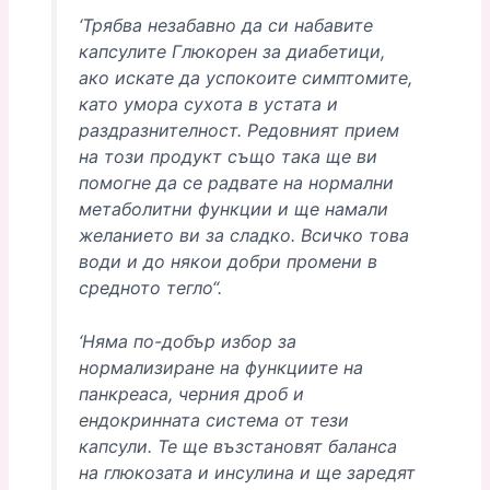
‘Трябва незабавно да си набавите
капсулите Глюкорен за диабетици,
ако искате да успокоите симптомите,
като умора сухота в устата и
раздразнителност.
Редовният прием
на този продукт също така ще ви
помогне да се радвате на нормални
метаболитни функции и ще намали
желанието ви за сладко.
Всичко това
води и до някои добри промени в
средното тегло“.
‘Няма по-добър избор за
нормализиране на функциите на
панкреаса, черния дроб и
ендокринната система от тези
капсули.
Те ще възстановят баланса
на глюкозата и инсулина и ще заредят