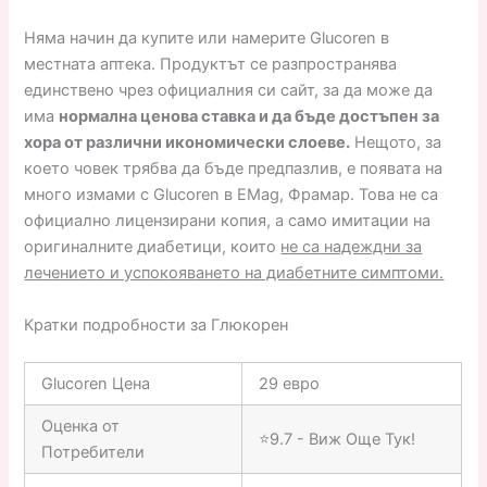
Няма начин да купите или намерите Glucoren в
местната аптека. Продуктът се разпространява
единствено чрез официалния си сайт, за да може да
има
нормална ценова ставка и да бъде достъпен за
хора от различни икономически слоеве.
Нещото, за
което човек трябва да бъде предпазлив, е появата на
много измами с Glucoren в EMag, Фрамар. Това не са
официално лицензирани копия, а само имитации на
оригиналните диабетици, които
не са надеждни за
лечението и успокояването на диабетните симптоми.
Кратки подробности за Глюкорен
Glucoren Цена
29 евро
Оценка от
⭐9.7 - Виж Още Тук!
Потребители