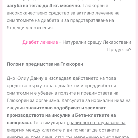
загуба на тегло до 4 кг. месечно
. Глюкорен е
висококачествено средство за активно лечение на
симптомите на диабета и за предотвратяване на
бъдещи усложнения.
Диабет лечение
– Натурални срещу Лекарствени
Продукти?
Ползи и предимства на Глюкорен
Д-р Юлиу Данчу е изследвал действието на това
средство върху хора с диабетни и преддиабетни
симптоми и е убеден в ползите и предимствата на
Глюкорен за организма. Капсулите за нормални нива на
инсулин
значително подобряват и засилват
производството на инсулин и Бета-клетките на
панкреаса
. Те стимулират
правилното получаване на
енергия между клетките и ви помагат да останете
енергични през деня, като същевременно консумирате