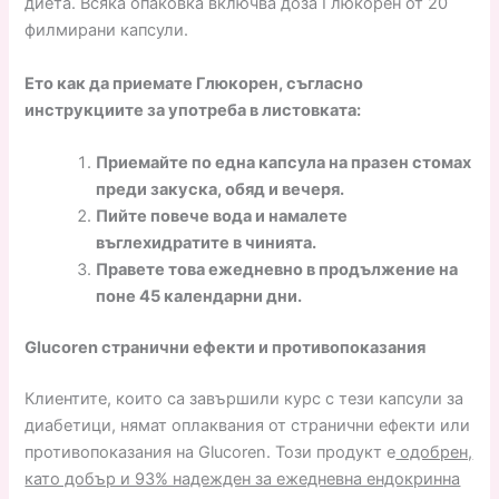
диета. Всяка опаковка включва доза Глюкорен от 20
филмирани капсули.
Ето как да приемате Глюкорен, съгласно
инструкциите за употреба в листовката:
Приемайте по една капсула на празен стомах
преди закуска, обяд и вечеря.
Пийте повече вода и намалете
въглехидратите в чинията.
Правете това ежедневно в продължение на
поне 45 календарни дни.
Glucoren странични ефекти и противопоказания
Клиентите, които са завършили курс с тези капсули за
диабетици, нямат оплаквания от странични ефекти или
противопоказания на Glucoren. Този продукт е
одобрен,
като добър и 93% надежден за ежедневна ендокринна