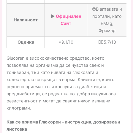
☢️В аптеката и
▶️
Официален
портали, като
Наличност
Сайт
EMag,
Фрамар
Оценка
⭐️9.1/10
👎🏼5.7/10
Glucoren е висококачествено средство, което
позволява на организма да се чувства свеж и
тонизиран, тъй като нивата на глюкозата и
холестерола се връщат в норма. Клиентите, които
редовно приемат тези капсули за диабетици и
преддиабетици, се радват на по-добра инсулинова
резистентност и
могат да свалят някои излишни
килограми.
Как се приема Глюкорен – инструкция, дозировка и
листовка