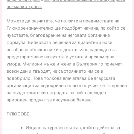
по-малко храна.
Можете да разчитате, че ползите и предимствата на
Глюкорен значително ще подобрят начина, по който се
чувствате, благодарение на неговата органична
формула. Билковото решение за диабетици носи
незабавно облекчение и е достатъчно надеждно за
предотвратяване на сухота в устата и прекомерна
умора. Милиони мъже и жени в България го приемат
всеки ден и твърдят, че състоянието им се е
подобрило. Това толкова впечатлява Българската
организация за ендокринно благополучие, че тя връчва
на създателите си наградата за най-надежден
природен продукт за инсулинов баланс.
ПЛЮСОВЕ:
Изцяло натурален състав, който действа за