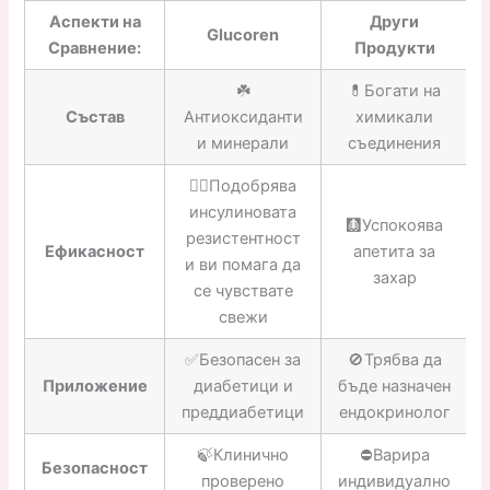
Аспекти на
Други
Glucoren
Сравнение:
Продукти
☘️
💊Богати на
Състав
Антиоксиданти
химикали
и минерали
съединения
👍🏼Подобрява
инсулиновата
🩻Успокоява
резистентност
Ефикасност
апетита за
и ви помага да
захар
се чувствате
свежи
✅Безопасен за
🚫Трябва да
Приложение
диабетици и
бъде назначен
преддиабетици
ендокринолог
🍃Клинично
⛔️Варира
Безопасност
проверено
индивидуално