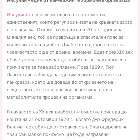
Инсулин – един от най-важните хормони в организма
Инсулинът
е изключително важен хормон и
единственият, който регулира нивата на кръвната захар
в организма. Открит в началото на 20-те години на
миналия век, той се превръща в спасителен пояс за
милиони хора с диабет. Диабетът е добре познат на
човечеството още от древни времена. Едва през XIX век
обаче учените започват да разбират по-задълбочено
причините за това заболяване. През 1869 г. Пол
Лангерханс наблюдава едноименните островчета в
панкреаса, което ще доведе до откриването на
веществото, което играе жизненоважна роля в
метаболитните процеси на организма.
В началото на XX век диабетът е смъртна присъда до
нощта на 31 октомври 1920 г., когато д-р Фредерик
Бантинг се събужда от странен сън. Благодарение на
този сън малко по-късно ще бъде направено