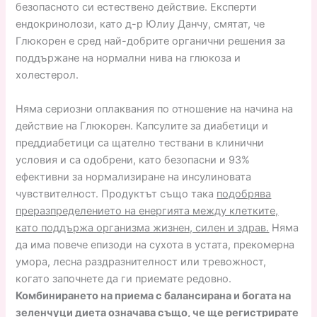
безопасното си естествено действие. Експерти
ендокринолози, като д-р Юлиу Данчу, смятат, че
Глюкорен е сред най-добрите органични решения за
поддържане на нормални нива на глюкоза и
холестерол.
Няма сериозни оплаквания по отношение на начина на
действие на Глюкорен. Капсулите за диабетици и
преддиабетици са щателно тествани в клинични
условия и са одобрени, като безопасни и 93%
ефективни за нормализиране на инсулиновата
чувствителност. Продуктът също така
подобрява
преразпределението на енергията между клетките,
като поддържа организма жизнен, силен и здрав.
Няма
да има повече епизоди на сухота в устата, прекомерна
умора, лесна раздразнителност или тревожност,
когато започнете да ги приемате редовно.
Комбинирането на приема с балансирана и богата на
зеленчуци диета означава също, че ще регистрирате