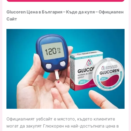
Glucoren Цена в България – Къде да купя – Официален
Сайт
Официалният уебсайт е мястото, където клиентите
могат да закупят Глюкорен на най-достъпната цена в