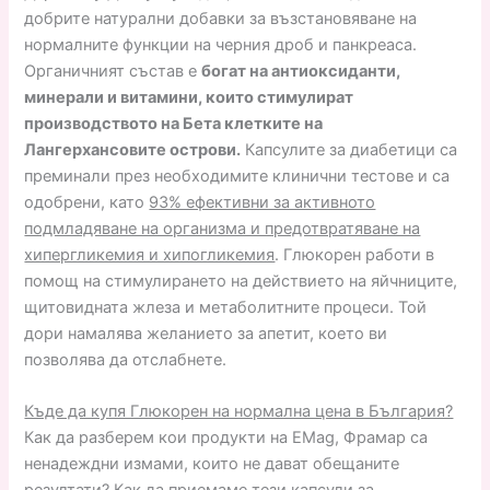
добрите натурални добавки за възстановяване на
нормалните функции на черния дроб и панкреаса.
Органичният състав е
богат на антиоксиданти,
минерали и витамини, които стимулират
производството на Бета клетките на
Лангерхансовите острови.
Капсулите за диабетици са
преминали през необходимите клинични тестове и са
одобрени, като
93% ефективни за активното
подмладяване на организма и предотвратяване на
хипергликемия и хипогликемия
. Глюкорен работи в
помощ на стимулирането на действието на яйчниците,
щитовидната жлеза и метаболитните процеси. Той
дори намалява желанието за апетит, което ви
позволява да отслабнете.
Къде да купя Глюкорен на нормална цена в България?
Как да разберем кои продукти на EMag, Фрамар са
ненадеждни измами, които не дават обещаните
резултати? Как да приемаме тези капсули за