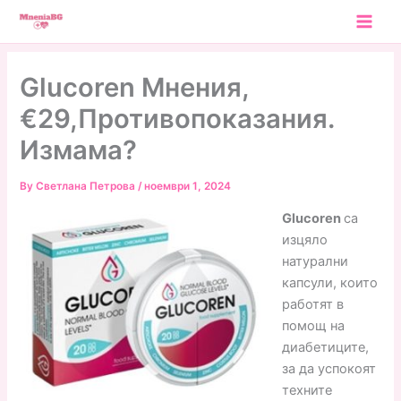
Skip
to
content
Glucoren Мнения,
€29,Противопоказания.
Измама?
By
Светлана Петрова
/
ноември 1, 2024
Glucoren
са
изцяло
натурални
капсули, които
работят в
помощ на
диабетиците,
за да успокоят
техните