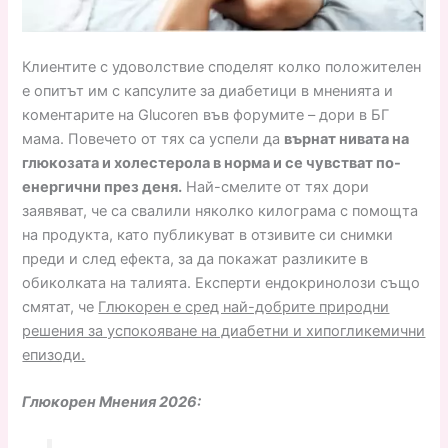
Клиентите с удоволствие споделят колко положителен
е опитът им с капсулите за диабетици в мненията и
коментарите на Glucoren във форумите – дори в БГ
мама. Повечето от тях са успели да
върнат нивата на
глюкозата и холестерола в норма и се чувстват по-
енергични през деня.
Най-смелите от тях дори
заявяват, че са свалили няколко килограма с помощта
на продукта, като публикуват в отзивите си снимки
преди и след ефекта, за да покажат разликите в
обиколката на талията. Експерти ендокринолози също
смятат, че
Глюкорен е сред най-добрите природни
решения за успокояване на диабетни и хипогликемични
епизоди.
Глюкорен Мнения 2026: