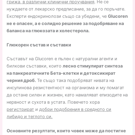
грижа, в различни клинични проучвания
. Не се
нуждаете от лекарско предписание, за да го поръчате.
Експерти ендокринолози също са убедени, че
Glucoren
не е опасен, а е солидно решение за подобряване на
баланса на глюкозата и холестерола.
Глюкорен състав и съставки
Съставът на Glucoren е пълен с натурални агенти и
билкови съставки, които
лесно стимулират синтеза
на панкреатичните Бета-клетки и детоксикират
черния дроб.
Те също така подобряват нивата на
инсулинова резистентност на организма и му помагат
да остане силен и жизнен, като намаляват епизодите на
нервност и сухота в устата. Повечето хора
регистрират
и
добри подобрения в средното си
либидо и теглото си.
Основните резултати, които човек може да постигне