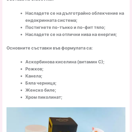
Насладете се на дълготрайно облекчение на
ендокринната система;
Постигнете по-тънко и по-фит тяло;
Насладете се на отлични нива на енергия;
Основните съставки във формулата са:
Аскорбинова киселина (витамин С);
Рожков;
Канела;
Бяла черница;
Женско биле;
Хром пиколинат;