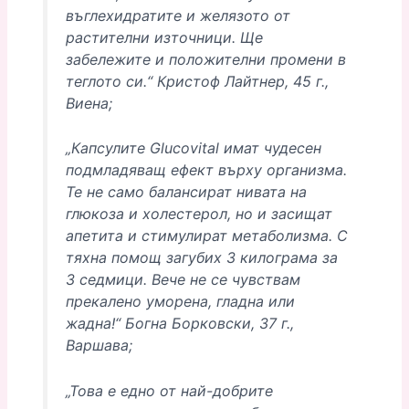
въглехидратите и желязото от
растителни източници. Ще
забележите и положителни промени в
теглото си.“ Кристоф Лайтнер, 45 г.,
Виена;
„Капсулите Glucovital имат чудесен
подмладяващ ефект върху организма.
Те не само балансират нивата на
глюкоза и холестерол, но и засищат
апетита и стимулират метаболизма. С
тяхна помощ загубих 3 килограма за
3 седмици. Вече не се чувствам
прекалено уморена, гладна или
жадна!“ Богна Борковски, 37 г.,
Варшава;
„Това е едно от най-добрите