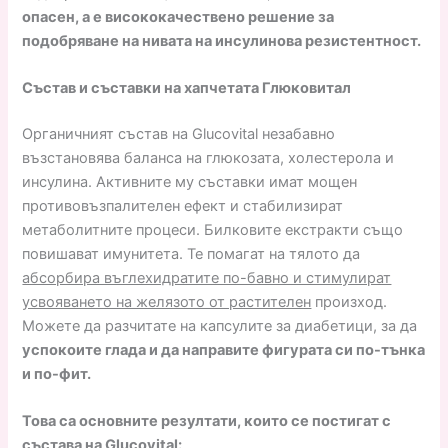
опасен, а е висококачествено решение за
подобряване на нивата на инсулинова резистентност.
Състав и съставки на хапчетата Глюковитал
Органичният състав на Glucovital незабавно
възстановява баланса на глюкозата, холестерола и
инсулина. Активните му съставки имат мощен
противовъзпалителен ефект и стабилизират
метаболитните процеси. Билковите екстракти също
повишават имунитета. Те помагат на тялото да
абсорбира въглехидратите по-бавно и стимулират
усвояването на желязото от растителен
произход.
Можете да разчитате на капсулите за диабетици, за да
успокоите глада и да направите фигурата си по-тънка
и по-фит.
Това са основните резултати, които се постигат с
състава на Glucovital: