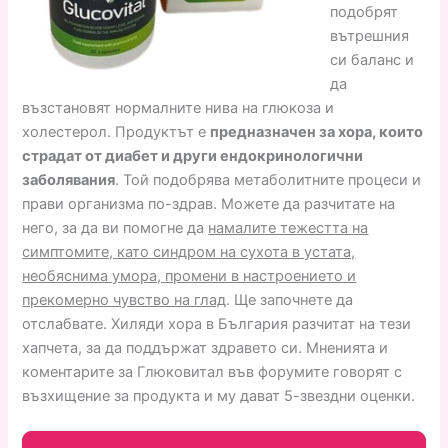
подобрят
вътрешния
си баланс и
да
възстановят нормалните нива на глюкоза и
холестерол. Продуктът е
предназначен за хора, които
страдат от диабет и други ендокринологични
заболявания
. Той подобрява метаболитните процеси и
прави организма по-здрав. Можете да разчитате на
него, за да ви помогне да
намалите тежестта на
симптомите, като синдром на сухота в устата,
необяснима умора, промени в настроението и
прекомерно чувство на глад
. Ще започнете да
отслабвате. Хиляди хора в България разчитат на тези
хапчета, за да поддържат здравето си. Мненията и
коментарите за Глюковитал във форумите говорят с
възхищение за продукта и му дават 5-звездни оценки.