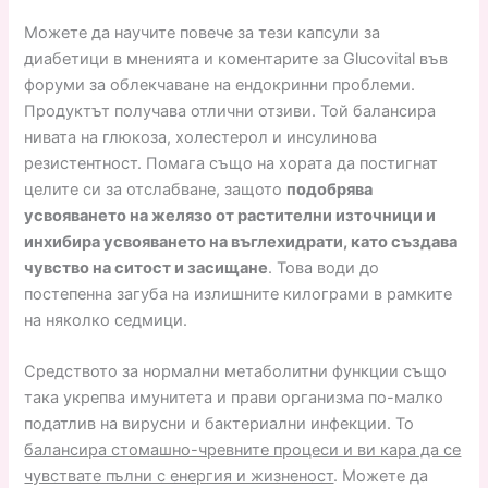
Можете да научите повече за тези капсули за
диабетици в мненията и коментарите за Glucovital във
форуми за облекчаване на ендокринни проблеми.
Продуктът получава отлични отзиви. Той балансира
нивата на глюкоза, холестерол и инсулинова
резистентност. Помага също на хората да постигнат
целите си за отслабване, защото
подобрява
усвояването на желязо от растителни източници и
инхибира усвояването на въглехидрати, като създава
чувство на ситост и засищане
. Това води до
постепенна загуба на излишните килограми в рамките
на няколко седмици.
Средството за нормални метаболитни функции също
така укрепва имунитета и прави организма по-малко
податлив на вирусни и бактериални инфекции. То
балансира стомашно-чревните процеси и ви кара да се
чувствате пълни с енергия и жизненост
. Можете да