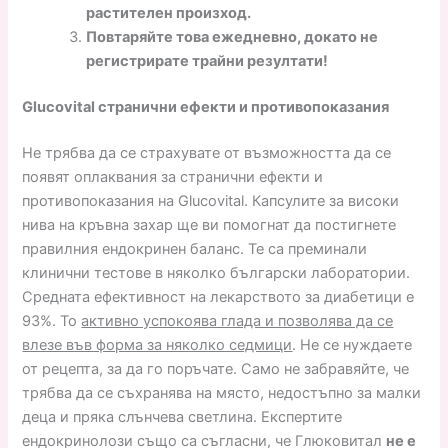
растителен произход.
Повтаряйте това ежедневно, докато не
регистрирате трайни резултати!
Glucovital странични ефекти и противопоказания
Не трябва да се страхувате от възможността да се
появят оплаквания за странични ефекти и
противопоказания на Glucovital. Капсулите за високи
нива на кръвна захар ще ви помогнат да постигнете
правилния ендокринен баланс. Те са преминали
клинични тестове в няколко български лаборатории.
Средната ефективност на лекарството за диабетици е
93%. То
активно успокоява глада и позволява да се
влезе във форма за няколко седмици
. Не се нуждаете
от рецепта, за да го поръчате. Само не забравяйте, че
трябва да се съхранява на място, недостъпно за малки
деца и пряка слънчева светлина. Експертите
ендокринолози също са съгласни, че Глюковитал
не е