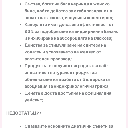
Състав, богат на бяла черница и женско
биле, който действа за стабилизиране на
нивата на глюкоза, инсулин и холестерол;
Капсулите имат доказана ефективност от
93% за подобряване на ендокринния баланс
и инхибиране на абсорбцията на глюкоза;
Действа за стимулиране на синтеза на
колаген и усвояването на желязо от
растителен произход;
Продуктът е получил наградата за най-
иновативен натурален продукт за
облекчаване на диабета от Българската
асоциация за ендокринологична грижа;
Цената е доста достъпна на официалния
уебсайт;
НЕДОСТАТЪЦИ:
Спазвайте основните диетични съвети за