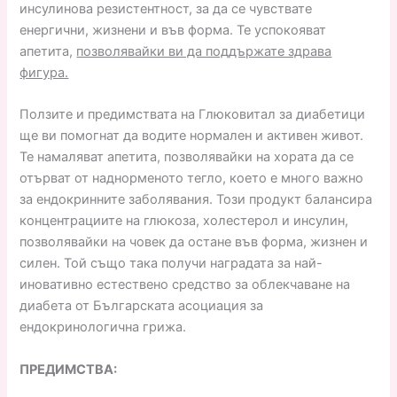
инсулинова резистентност, за да се чувствате
енергични, жизнени и във форма. Те успокояват
апетита,
позволявайки ви да поддържате здрава
фигура.
Ползите и предимствата на Глюковитал за диабетици
ще ви помогнат да водите нормален и активен живот.
Те намаляват апетита, позволявайки на хората да се
отърват от наднорменото тегло, което е много важно
за ендокринните заболявания. Този продукт балансира
концентрациите на глюкоза, холестерол и инсулин,
позволявайки на човек да остане във форма, жизнен и
силен. Той също така получи наградата за най-
иновативно естествено средство за облекчаване на
диабета от Българската асоциация за
ендокринологична грижа.
ПРЕДИМСТВА: