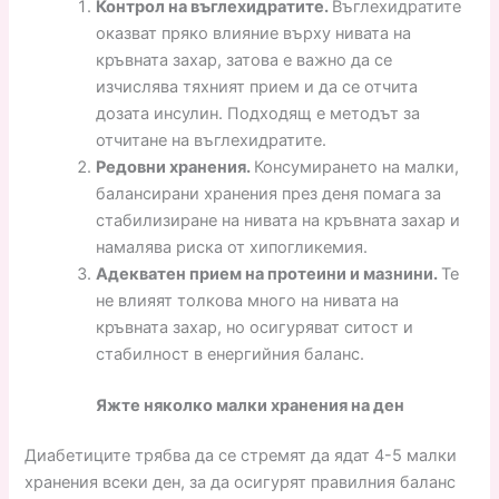
Контрол на въглехидратите.
Въглехидратите
оказват пряко влияние върху нивата на
кръвната захар, затова е важно да се
изчислява тяхният прием и да се отчита
дозата инсулин. Подходящ е методът за
отчитане на въглехидратите.
Редовни хранения.
Консумирането на малки,
балансирани хранения през деня помага за
стабилизиране на нивата на кръвната захар и
намалява риска от хипогликемия.
Адекватен прием на протеини и мазнини.
Те
не влияят толкова много на нивата на
кръвната захар, но осигуряват ситост и
стабилност в енергийния баланс.
Яжте няколко малки хранения на ден
Диабетиците трябва да се стремят да ядат 4-5 малки
хранения всеки ден, за да осигурят правилния баланс