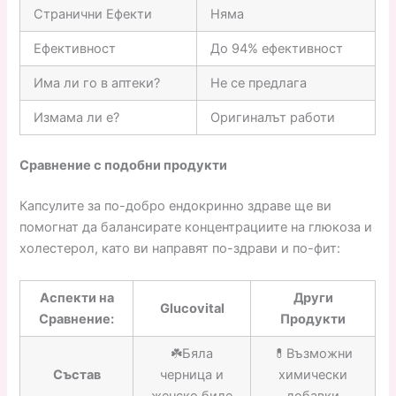
Странични Ефекти
Няма
Ефективност
До 94% ефективност
Има ли го в аптеки?
Не се предлага
Измама ли е?
Оригиналът работи
Сравнение с подобни продукти
Капсулите за по-добро ендокринно здраве ще ви
помогнат да балансирате концентрациите на глюкоза и
холестерол, като ви направят по-здрави и по-фит:
Аспекти на
Други
Glucovital
Сравнение:
Продукти
☘️Бяла
💊Възможни
Състав
черница и
химически
женско биле
добавки