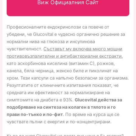
Виж Официалния Сайт
Професионалните ендокринолози са повече от
убедени, че Glucovital е чудесно органично решение за
нормални нива на глюкоза и инсулинова
чувствителност.
Съставът му включва много мощни
противовъзпалителни и антибактериални екстракти
,
като аскорбинова киселина (витамин С), рожков,
канела, бяла черница, женско биле и пиколинат на
хром. Тези капсули са напълно безопасни за организма.
Резултатите от клиничните изпитвания показват, че
средната им ефективност за нормализиране на
симптомите на диабета е 93%.
Glucovital действа за
подобряване на синтеза на колаген в тялото и го
прави по-тънко и по-фит
. По време на курса ще се
чувствате пълни с енергия и по-концентрирани.
Къде да купя Glucovital на достъпна цена в България?