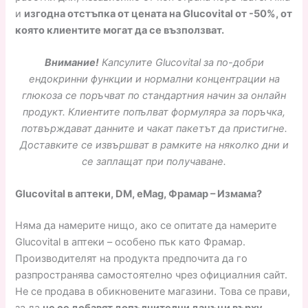
и
изгодна отстъпка от цената на Glucovital от -50%, от
която клиентите могат да се възползват.
Внимание!
Капсулите Glucovital за по-добри
ендокринни функции и нормални концентрации на
глюкоза се поръчват по стандартния начин за онлайн
продукт. Клиентите попълват формуляра за поръчка,
потвърждават данните и чакат пакетът да пристигне.
Доставките се извършват в рамките на няколко дни и
се заплащат при получаване.
Glucovital в аптеки, DM, eMag, Фрамар – Измама?
Няма да намерите нищо, ако се опитате да намерите
Glucovital в аптеки – особено пък като Фрамар.
Производителят на продукта предпочита да го
разпространява самостоятелно чрез официалния сайт.
Не се продава в обикновените магазини. Това се прави,