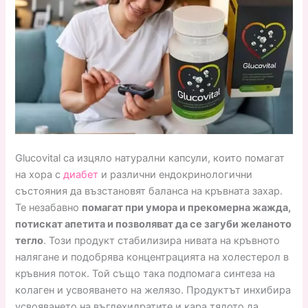
Glucovital са изцяло натурални капсули, които помагат
на хора с
диабет
и различни ендокринологични
състояния да възстановят баланса на кръвната захар.
Те незабавно
помагат при умора и прекомерна жажда,
потискат апетита и позволяват да се загуби желаното
тегло
. Този продукт стабилизира нивата на кръвното
налягане и подобрява концентрацията на холестерол в
кръвния поток. Той също така подпомага синтеза на
колаген и усвояването на желязо. Продуктът инхибира
усвояването на въглехидратите и кара тялото да