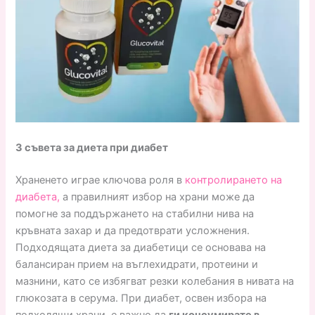
3 съвета за диета при диабет
Храненето играе ключова роля в
контролирането на
диабета,
а правилният избор на храни може да
помогне за поддържането на стабилни нива на
кръвната захар и да предотврати усложнения.
Подходящата диета за диабетици се основава на
балансиран прием на въглехидрати, протеини и
мазнини, като се избягват резки колебания в нивата на
глюкозата в серума. При диабет, освен избора на
подходящи храни, е важно да
ги консумирате в