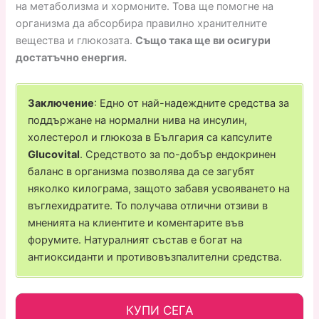
на метаболизма и хормоните. Това ще помогне на
организма да абсорбира правилно хранителните
вещества и глюкозата.
Също така ще ви осигури
достатъчно енергия.
Заключение
: Едно от най-надеждните средства за
поддържане на нормални нива на инсулин,
холестерол и глюкоза в България са капсулите
Glucovital
. Средството за по-добър ендокринен
баланс в организма позволява да се загубят
няколко килограма, защото забавя усвояването на
въглехидратите. То получава отлични отзиви в
мненията на клиентите и коментарите във
форумите. Натуралният състав е богат на
антиоксиданти и противовъзпалителни средства.
КУПИ СЕГА