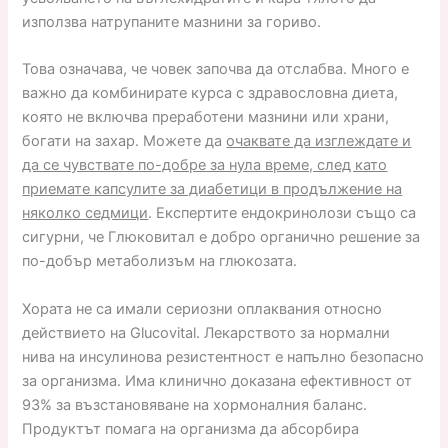
използва натрупаните мазнини за гориво.
Това означава, че човек започва да отслабва. Много е
важно да комбинирате курса с здравословна диета,
която не включва преработени мазнини или храни,
богати на захар. Можете да
очаквате да изглеждате и
да се чувствате по-добре за нула време, след като
приемате капсулите за диабетици в продължение на
няколко седмици
. Експертите ендокринолози също са
сигурни, че Глюковитал е добро органично решение за
по-добър метаболизъм на глюкозата.
Хората не са имали сериозни оплаквания относно
действието на Glucovital. Лекарството за нормални
нива на инсулинова резистентност е напълно безопасно
за организма. Има клинично доказана ефективност от
93% за възстановяване на хормоналния баланс.
Продуктът помага на организма да абсорбира