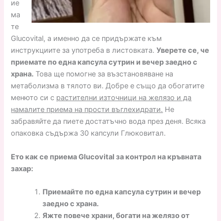
ие
ма
те
Glucovital, а именно да се придържате към
инструкциите за употреба в листовката.
Уверете се, че
приемате по една капсула сутрин и вечер заедно с
храна.
Това ще помогне за възстановяване на
метаболизма в тялото ви. Добре е също да обогатите
менюто си с
растителни източници на желязо и да
намалите приема на прости въглехидрати.
Не
забравяйте да пиете достатъчно вода през деня. Всяка
опаковка съдържа 30 капсули Глюковитал.
Ето как се приема Glucovital за контрол на кръвната
захар:
Приемайте по една капсула сутрин и вечер
заедно с храна.
Яжте повече храни, богати на желязо от