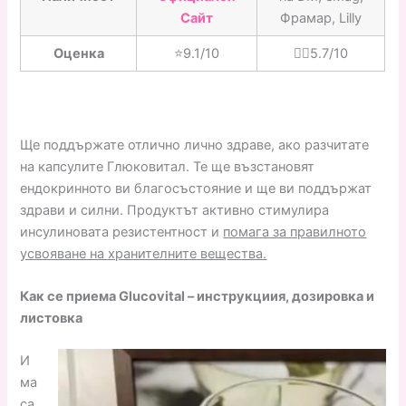
Сайт
Фрамар, Lilly
Оценка
⭐️9.1/10
👎🏼5.7/10
Ще поддържате отлично лично здраве, ако разчитате
на капсулите Глюковитал. Те ще възстановят
ендокринното ви благосъстояние и ще ви поддържат
здрави и силни. Продуктът активно стимулира
инсулиновата резистентност и
помага за правилното
усвояване на хранителните вещества.
Как се приема Glucovital – инструкциия, дозировка и
листовка
И
ма
са