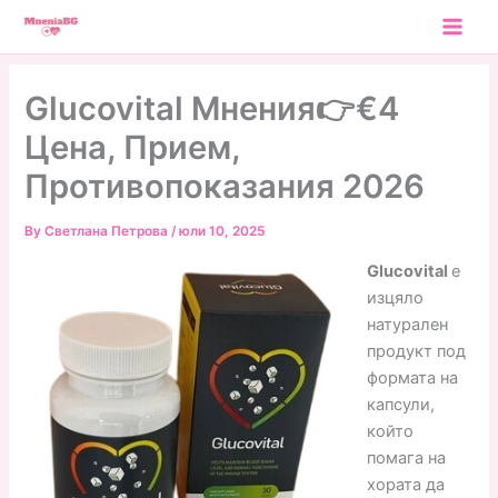
Skip
to
content
Glucovital Мнения👉€4
Цена, Прием,
Противопоказания 2026
By
Светлана Петрова
/
юли 10, 2025
Glucovital
е
изцяло
натурален
продукт под
формата на
капсули,
който
помага на
хората да