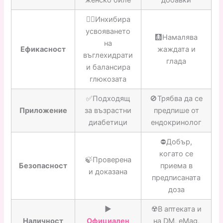
👍🏼Инхибира
усвояването
🩻Намалява
на
Ефикасност
жаждата и
въглехидрати
глада
и балансира
глюкозата
✅Подходящ
🚫Трябва да се
Приложение
за възрастни
предпише от
диабетици
ендокринолог
⛔️Добър,
когато се
🍃Проверена
Безопасност
приема в
и доказана
предписаната
доза
▶️
☢️В аптеката и
Наличност
Официален
на DM, eMag,