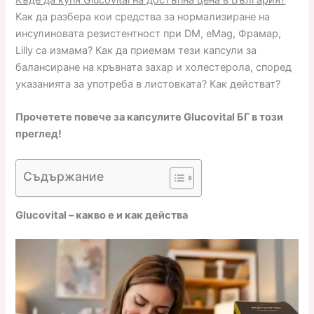
Как да разбера кои средства за нормализиране на
инсулиновата резистентност при DM, eMag, Фрамар,
Lilly са измама? Как да приемам тези капсули за
балансиране на кръвната захар и холестерола, според
указанията за употреба в листовката? Как действат?
Прочетете повече за капсулите Glucovital БГ в този
преглед!
Съдържание
Glucovital – какво е и как действа