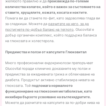
желязото правилно и да
произвежда по-големи
количества колаген, който е важен за състоянието на
ставите, хрущялите, кожата, косата и ноктите
.
Помага ви да станете по-фит, като задоволява глада ви
за сладкиши. Можете да
разчитате на него, за да
постигнете по-добър баланс на теглото
. Glucovital е
добър органичен комплекс, който поддържа баланса
на глюкозата и холестерола.
Предимства и ползи от капсулите Глюковитал
Много професионални ендокринолози препоръчват
Glucovital поради клинично доказаните му ползи и
предимства за ежедневната грижа и облекчаване на
диабета. Продуктът активно стабилизира нивата на
глюкозата. Той
подпомага нормалното
функциониране на глюкозния метаболизъм, като
инхибира бързото усвояване на въглехидратите.
Можете да разчитате на капсулите за по-добри нива на