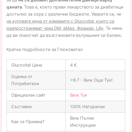
за да
не се добавят допълнителни данъци върху
цената
. Това е, което прави лекарството за диабетици
достъпно за хора с различни бюджети. Уверете се, че
не купувате една от измамите с Glucovital, които се
разпространяват чрез DM, eMag, Фрамар, Lilly
. Те няма
да ви помогнат да възстановите вътрешния си баланс.
Кратки подробности за Глюковитал
Glucovital Цена
4 €
Оценка от
⭐9.7 - Виж Още Тук!
Потребители
Официален сайт
Виж Тук
Съставки
100% Натурални
Виж Пълни
Как се Приема?
Инструкции