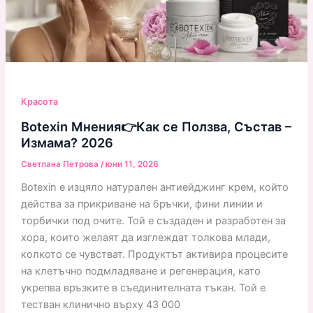
Красота
Botexin Мнения👉Как се Ползва, Състав –
Измама? 2026
Светлана Петрова
/
юни 11, 2026
Botexin е изцяло натурален антиейджинг крем, който
действа за прикриване на бръчки, фини линии и
торбички под очите. Той е създаден и разработен за
хора, които желаят да изглеждат толкова млади,
колкото се чувстват. Продуктът активира процесите
на клетъчно подмладяване и регенерация, като
укрепва връзките в съединителната тъкан. Той е
тестван клинично върху 43 000