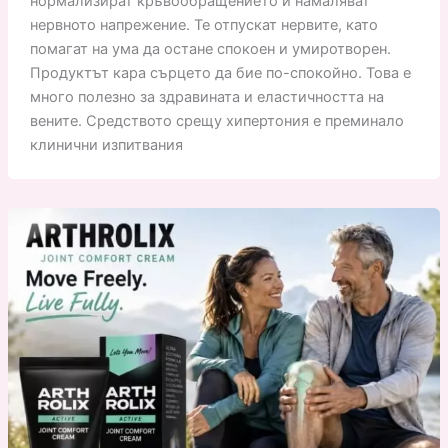
нормализират кръвообращението и намаляват
нервното напрежение. Те отпускат нервите, като
помагат на ума да остане спокоен и умиротворен.
Продуктът кара сърцето да бие по-спокойно. Това е
много полезно за здравината и еластичността на
вените. Средството срещу хипертония е преминало
клинични изпитвания