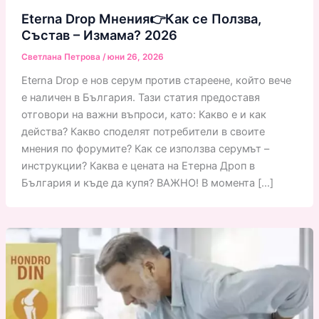
Eterna Drop Мнения👉Как се Ползва,
Състав – Измама? 2026
Светлана Петрова
/
юни 26, 2026
Eterna Drop е нов серум против стареене, който вече
е наличен в България. Тази статия предоставя
отговори на важни въпроси, като: Какво е и как
действа? Какво споделят потребители в своите
мнения по форумите? Как се използва серумът –
инструкции? Каква е цената на Етерна Дроп в
България и къде да купя? ВАЖНО! В момента […]