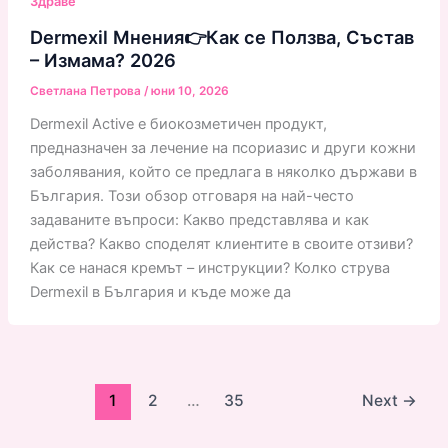
Здраве
Dermexil Мнения👉Как се Ползва, Състав
– Измама? 2026
Светлана Петрова
/
юни 10, 2026
Dermexil Active е биокозметичен продукт,
предназначен за лечение на псориазис и други кожни
заболявания, който се предлага в няколко държави в
България. Този обзор отговаря на най-често
задаваните въпроси: Какво представлява и как
действа? Какво споделят клиентите в своите отзиви?
Как се нанася кремът – инструкции? Колко струва
Dermexil в България и къде може да
1
2
…
35
Next
→