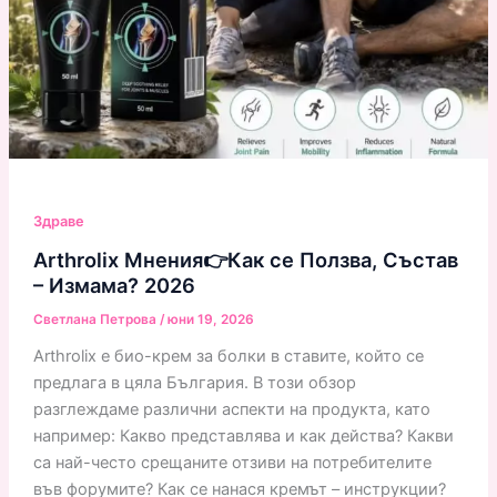
Здраве
Arthrolix Мнения👉Как се Ползва, Състав
– Измама? 2026
Светлана Петрова
/
юни 19, 2026
Arthrolix е био-крем за болки в ставите, който се
предлага в цяла България. В този обзор
разглеждаме различни аспекти на продукта, като
например: Какво представлява и как действа? Какви
са най-често срещаните отзиви на потребителите
във форумите? Как се нанася кремът – инструкции?