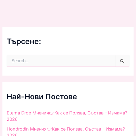
Търсене:
S
e
a
r
c
h
f
Най-Нови Постове
o
r
:
Eterna Drop Мнения👉Как се Ползва, Състав – Измама?
2026
Hondrodin Мнения👉Как се Ползва, Състав – Измама?
2026