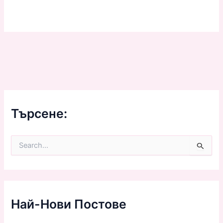
Търсене:
S
e
a
r
c
h
f
Най-Нови Постове
o
r