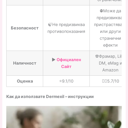
⛔️Може да
предизвикват
🍃Не предизвиква
пристрастяване
Безопасност
противопоказания
или други
странични
ефекти
☢️Фрамар, Lilly,
▶️
Официален
Наличност
DM, eMag и
Сайт
Amazon
Оценка
⭐️9.1/10
👎🏼5.7/10
Как да използвате Dermexil – инструкции