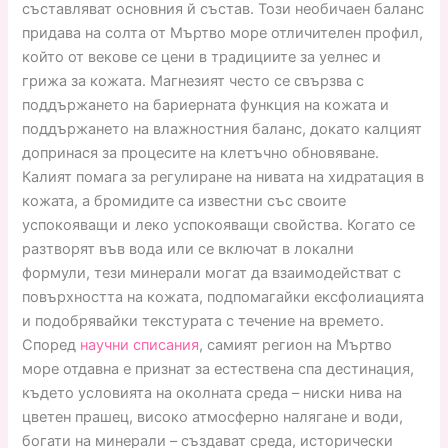
съставляват основния й състав. Този необичаен баланс
придава на солта от Мъртво море отличителен профил,
който от векове се цени в традициите за уелнес и
грижа за кожата. Магнезият често се свързва с
поддържането на бариерната функция на кожата и
поддържането на влажностния баланс, докато калцият
допринася за процесите на клетъчно обновяване.
Калият помага за регулиране на нивата на хидратация в
кожата, а бромидите са известни със своите
успокояващи и леко успокояващи свойства. Когато се
разтворят във вода или се включат в локални
формули, тези минерали могат да взаимодействат с
повърхността на кожата, подпомагайки ексфолиацията
и подобрявайки текстурата с течение на времето.
Според
научни списания
, самият регион на Мъртво
море отдавна е признат за естествена спа дестинация,
където условията на околната среда – ниски нива на
цветен прашец, високо атмосферно налягане и води,
богати на минерали – създават среда, исторически