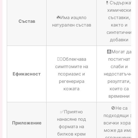
💊Съдържат
химически
☘️Има изцяло
съставки,
Състав
натурален състав
както и
синтетични
добавки
🩻Могат да
👍🏼Облекчава
постигнат
симптомите на
слаби и
Ефикасност
псориазис и
недостатъчни
регенерира
резултати,
кожата
които са
временни
🚫Не са
✅Приятно
подходящи за
нанасяне под
Приложение
всички хора и
формата на
може да имат
билков крем
ограничения