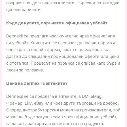
направят по-достъпен за клиенти, търсещи по-изгодни
ценови варианти.
Къде да купите, поръчате и официален уебсайт
Dermexil се предлага изключително чрез официалния
си уебсайт. Клиентите се насочват да правят поръчки
чрез кратка онлайн форма, често с възможност за
достъп до специални промоционални оферти или цени
с отстъпка. Процесът на поръчка се описва като бърз и
лесен за ползване.
Цена на Dermexil в аптеките?
Dermexil не се предлага в аптеките, в DM, eMag,
Фрамар, Lilly, eBay или чрез други търговци на дребно.
Според дистрибуторския модел на производителя, той
може да бъде закупен само чрез официалния уебсайт,
за да се гарантира автентичността на продукта.