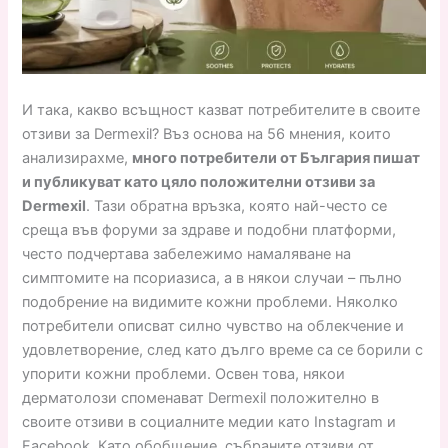
И така, какво всъщност казват потребителите в своите
отзиви за Dermexil? Въз основа на 56 мнения, които
анализирахме,
много потребители от България пишат
и публикуват като цяло положителни отзиви за
Dermexil
. Тази обратна връзка, която най-често се
среща във форуми за здраве и подобни платформи,
често подчертава забележимо намаляване на
симптомите на псориазиса, а в някои случаи – пълно
подобрение на видимите кожни проблеми. Няколко
потребители описват силно чувство на облекчение и
удовлетворение, след като дълго време са се борили с
упорити кожни проблеми. Освен това, някои
дерматолози споменават Dermexil положително в
своите отзиви в социалните медии като Instagram и
Facebook. Като обобщение, събраните отзиви от