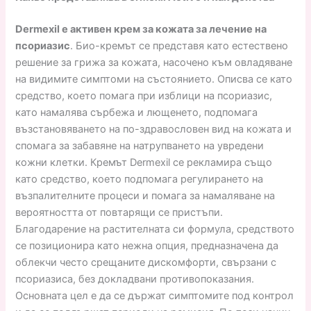
Dermexil е активен крем за кожата за лечение на
псориазис
. Био-кремът се представя като естествено
решение за грижа за кожата, насочено към овладяване
на видимите симптоми на състоянието. Описва се като
средство, което помага при изблици на псориазис,
като намалява сърбежа и лющенето, подпомага
възстановяването на по-здравословен вид на кожата и
спомага за забавяне на натрупването на увредени
кожни клетки. Кремът Dermexil се рекламира също
като средство, което подпомага регулирането на
възпалителните процеси и помага за намаляване на
вероятността от повтарящи се пристъпи.
Благодарение на растителната си формула, средството
се позиционира като нежна опция, предназначена да
облекчи често срещаните дискомфорти, свързани с
псориазиса, без докладвани противопоказания.
Основната цел е да се държат симптомите под контрол