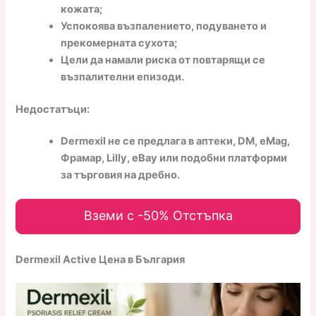
кожата;
Успокоява възпалението, подуването и
прекомерната сухота;
Цели да намали риска от повтарящи се
възпалителни епизоди.
Недостатъци:
Dermexil не се предлага в аптеки, DM, eMag,
Фрамар, Lilly, eBay или подобни платформи
за търговия на дребно.
Вземи с -50% Отстъпка
Dermexil Active Цена в България