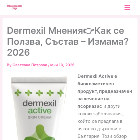
Skip
to
content
Dermexil Мнения👉Как се
Ползва, Състав – Измама?
2026
By
Светлана Петрова
/
юни 10, 2026
Dermexil Active е
биокозметичен
продукт, предназначен
за лечение на
псориазис
и други
кожни заболявания,
който се предлага в
няколко държави в
България. Този обзор