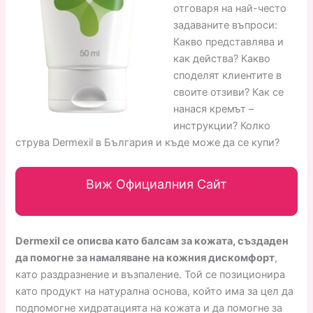
отговаря на най-често
задаваните въпроси:
Какво представлява и
как действа? Какво
споделят клиентите в
своите отзиви? Как се
нанася кремът –
инструкции? Колко
струва Dermexil в България и къде може да се купи?
Виж Официалния Сайт
Dermexil се описва като балсам за кожата, създаден
да помогне за намаляване на кожния дискомфорт
,
като раздразнение и възпаление. Той се позиционира
като продукт на натурална основа, който има за цел да
подпомогне хидратацията на кожата и да помогне за