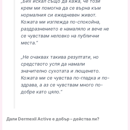
„Бих искал също да кажа, че този
крем ми помогна да се върна към
нормалния си ежедневен живот.
Кожата ми изглежда по-спокойна,
раздразнението е намаляло и вече не
се чувствам неловко на публични
места.“
„Не очаквах такива резултати, но
средството успя да намали
значително сухотата и лющенето.
Кожата ми се чувства по-гладка и по-
здрава, а аз се чувствам много по-
добре като цяло.“
Дали Dermexil Active е добър – действа ли?