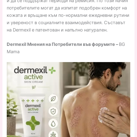
и да се поддържат периоди на ремисия. По този начин
потребителите могат да изпитат подобрен комфорт на
кожата и връщане към по-нормални ежедневни рутини
и увереност в социалните взаимодействия. Съставът
на Dermexil е патентован и напълно натурален.
Dermexil Мнения на Потребители във форумите –
BG
Mama