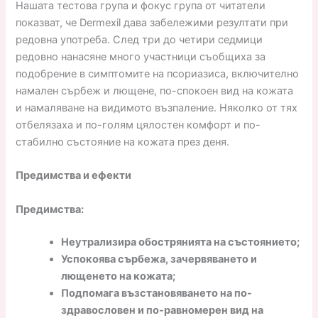
Нашата тестова група и фокус група от читатели
показват, че Dermexil дава забележими резултати при
редовна употреба. След три до четири седмици
редовно нанасяне много участници съобщиха за
подобрение в симптомите на псориазиса, включително
намален сърбеж и лющене, по-спокоен вид на кожата
и намаляване на видимото възпаление. Няколко от тях
отбелязаха и по-голям цялостен комфорт и по-
стабилно състояние на кожата през деня.
Предимства и ефекти
Предимства:
Неутрализира обострянията на състоянието;
Успокоява сърбежа, зачервяването и
лющенето на кожата;
Подпомага възстановяването на по-
здравословен и по-равномерен вид на