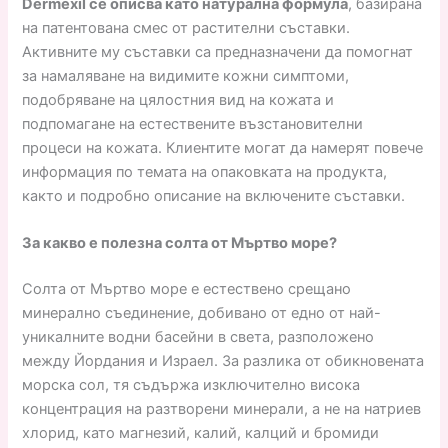
Dermexil се описва като натурална формула
, базирана
на патентована смес от растителни съставки.
Активните му съставки са предназначени да помогнат
за намаляване на видимите кожни симптоми,
подобряване на цялостния вид на кожата и
подпомагане на естествените възстановителни
процеси на кожата. Клиентите могат да намерят повече
информация по темата на опаковката на продукта,
както и подробно описание на включените съставки.
За какво е полезна солта от Мъртво море?
Солта от Мъртво море е естествено срещано
минерално съединение, добивано от едно от най-
уникалните водни басейни в света, разположено
между Йордания и Израел. За разлика от обикновената
морска сол, тя съдържа изключително висока
концентрация на разтворени минерали, а не на натриев
хлорид, като магнезий, калий, калций и бромиди