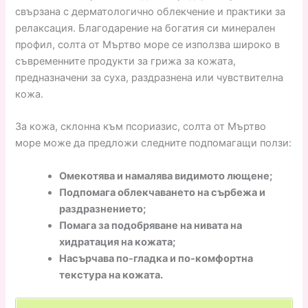
свързана с дерматологично облекчение и практики за
релаксация. Благодарение на богатия си минерален
профил, солта от Мъртво море се използва широко в
съвременните продукти за грижа за кожата,
предназначени за суха, раздразнена или чувствителна
кожа.
За кожа, склонна към псориазис, солта от Мъртво
море може да предложи следните подпомагащи ползи:
Омекотява и намалява видимото лющене;
Подпомага облекчаването на сърбежа и
раздразнението;
Помага за подобряване на нивата на
хидратация на кожата;
Насърчава по-гладка и по-комфортна
текстура на кожата.