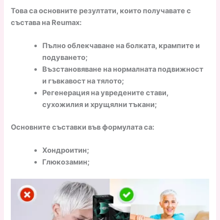
Това са основните резултати, които получавате с
състава на Reumax:
Пълно облекчаване на болката, крампите и
подуването;
Възстановяване на нормалната подвижност
и гъвкавост на тялото;
Регенерация на увредените стави,
сухожилия и хрущялни тъкани;
Основните съставки във формулата са:
Хондроитин;
Глюкозамин;