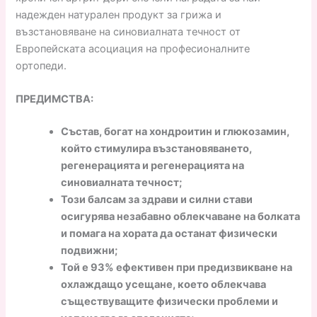
надежден натурален продукт за грижа и
възстановяване на синовиалната течност от
Европейската асоциация на професионалните
ортопеди.
ПРЕДИМСТВА:
Състав, богат на хондроитин и глюкозамин,
който стимулира възстановяването,
регенерацията и регенерацията на
синовиалната течност;
Този балсам за здрави и силни стави
осигурява незабавно облекчаване на болката
и помага на хората да останат физически
подвижни;
Той е 93% ефективен при предизвикване на
охлаждащо усещане, което облекчава
съществуващите физически проблеми и