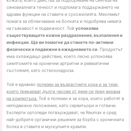
кожата, който действа за подобряване на синтеза на
синовиалната течност и подпомага поддържането на
здрави функции на ставите и сухожилията. Мехлемът
помага за облекчаване на болката и подобрява нивата
на гъвкавост и подвижност. Той
успокоява
съществуващите кожни раздразнения, възпаления и
инфекции. Ще ви помогне да станете по-активни
физически и подвижни в ежедневието си
. Продуктът
има охлаждащо действие, което лесно успокоява
симптомите на хронични артритни и ревматични
състояния, като остеохондроза.
Той е еднакво
полезен за възрастните хора и за тези,
които прекарват дълги часове от деня си пред екрана
на компютъра.
Той е полезен и за хора, които работят в
неподвижно положение, като сервитьори и готвачи.
Експерти ортопеди потвърждават, че Reumax е сред
най-добрите органични решения за борба с хроничната
болка в ставите и мускулните крампи.