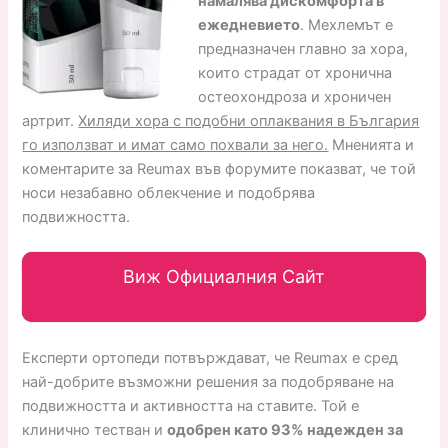
намалява дискомфорта в
ежедневието
. Мехлемът е
предназначен главно за хора,
които страдат от хронична
остеохондроза и хроничен
артрит.
Хиляди хора с подобни оплаквания в България
го използват и имат само похвали за него.
Мненията и
коментарите за Reumax във форумите показват, че той
носи незабавно облекчение и подобрява
подвижността.
Виж Официалния Сайт
Експерти ортопеди потвърждават, че Reumax е сред
най-добрите възможни решения за подобряване на
подвижността и активността на ставите. Той е
клинично тестван и
одобрен като 93% надежден за