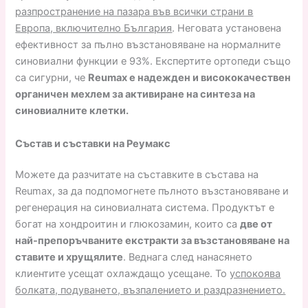
разпространение на пазара във всички страни в
Европа, включително България
. Неговата установена
ефективност за пълно възстановяване на нормалните
синовиални функции е 93%. Експертите ортопеди също
са сигурни, че
Reumax е надежден и висококачествен
органичен мехлем за активиране на синтеза на
синовиалните клетки.
Състав и съставки на Реумакс
Можете да разчитате на съставките в състава на
Reumax, за да подпомогнете пълното възстановяване и
регенерация на синовиалната система. Продуктът е
богат на хондроитин и глюкозамин, които са
две от
най-препоръчваните екстракти за възстановяване на
ставите и хрущялите
. Веднага след нанасянето
клиентите усещат охлаждащо усещане. То
успокоява
болката, подуването, възпалението и раздразнението.