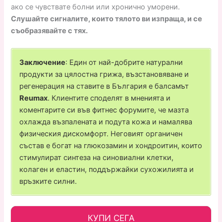
ако се чувствате болни или хронично уморени.
Слушайте сигналите, които тялото ви изпраща, и се
съобразявайте с тях.
Заключение
: Един от най-добрите натурални
продукти за цялостна грижа, възстановяване и
регенерация на ставите в България е балсамът
Reumax
. Клиентите споделят в мненията и
коментарите си във фитнес форумите, че мазта
охлажда възпалената и подута кожа и намалява
физическия дискомфорт. Неговият органичен
състав е богат на глюкозамин и хондроитин, които
стимулират синтеза на синовиални клетки,
колаген и еластин, поддържайки сухожилията и
връзките силни.
КУПИ СЕГА