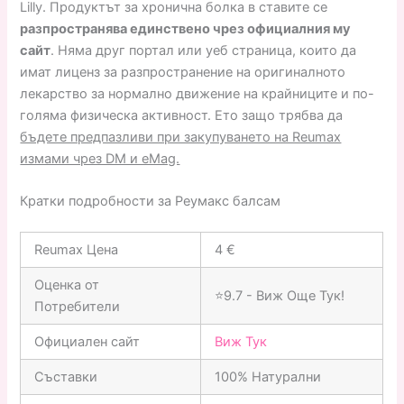
Lilly. Продуктът за хронична болка в ставите се
разпространява единствено чрез официалния му
сайт
. Няма друг портал или уеб страница, които да
имат лиценз за разпространение на оригиналното
лекарство за нормално движение на крайниците и по-
голяма физическа активност. Ето защо трябва да
бъдете предпазливи при закупуването на Reumax
измами чрез DM и eMag.
Кратки подробности за Реумакс балсам
Reumax Цена
4 €
Оценка от
⭐9.7 - Виж Още Тук!
Потребители
Официален сайт
Виж Тук
Съставки
100% Натурални