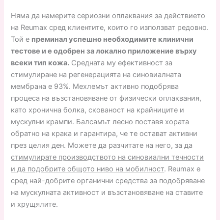
Няма да намерите сериозни оплаквания за действието
на Reumax сред клиентите, които го използват редовно.
Той е
преминал успешно необходимите клинични
тестове и е одобрен за локално приложение върху
всеки тип кожа.
Средната му ефективност за
стимулиране на регенерацията на синовиалната
мембрана е 93%. Мехлемът активно подобрява
процеса на възстановяване от физически оплаквания,
като хронична болка, скованост на крайниците и
мускулни крампи. Балсамът лесно поставя хората
обратно на крака и гарантира, че те остават активни
през целия ден. Можете да разчитате на него, за да
стимулирате производството на синовиални течности
и да подобрите общото ниво на мобилност
. Reumax е
сред най-добрите органични средства за подобряване
на мускулната активност и възстановяване на ставите
и хрущялите.