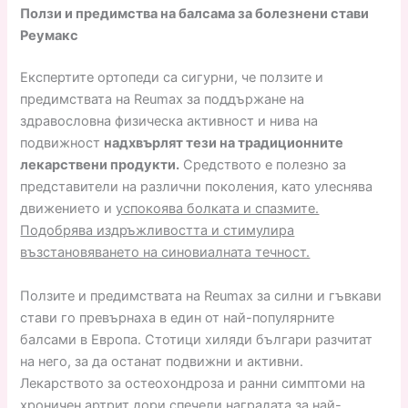
Ползи и предимства на балсама за болезнени стави
Реумакс
Експертите ортопеди са сигурни, че ползите и
предимствата на Reumax за поддържане на
здравословна физическа активност и нива на
подвижност
надхвърлят тези на традиционните
лекарствени продукти.
Средството е полезно за
представители на различни поколения, като улеснява
движението и
успокоява болката и спазмите.
Подобрява издръжливостта и стимулира
възстановяването на синовиалната течност.
Ползите и предимствата на Reumax за силни и гъвкави
стави го превърнаха в един от най-популярните
балсами в Европа. Стотици хиляди българи разчитат
на него, за да останат подвижни и активни.
Лекарството за остеохондроза и ранни симптоми на
хроничен артрит дори спечели наградата за най-