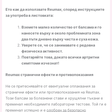
Ето как да използвате Reumax, според инструкциите
за употреба в листовката:
Вземете малко количество от балсама и го
нанесете върху и около проблемната зона
два пъти дневно върху чиста и суха кожа.
Уверете се, че се занимавате с редовна
физическа активност.
Повтаряйте това, докато всички артритни
симптоми изчезнат!
Reumax странични ефекти и противопоказания
Не се притеснявайте от евентуални оплаквания за
странични ефекти или противопоказания на Reumax.
Този балсам за болезнени стави и хрущялни тъкани е
преминал необходимите лабораторни тестове. Той ги е
преминал успешно и е
одобрен за безопасно