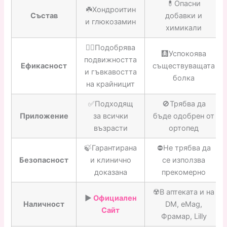
💊Опасни
☘️Хондроитин
Състав
добавки и
и глюкозамин
химикали
👍🏼Подобрява
🩻Успокоява
подвижността
Ефикасност
съществуващата
и гъвкавостта
болка
на крайницит
✅Подходящ
🚫Трябва да
Приложение
за всички
бъде одобрен от
възрасти
ортопед
🍃Гарантирана
⛔️Не трябва да
Безопасност
и клинично
се използва
доказана
прекомерно
☢️В аптеката и на
▶️
Официален
Наличност
DM, eMag,
Сайт
Фрамар, Lilly