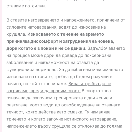
ставаме по-силни.
В ставите натоварването и напрежението, причинени от
силовите натоварвания, водят до износване на
хрущяла.
Износването с течение на времето
причинява дискомфорт и затруднения на човека,
дори когато е в покой и не се движи
. Задълбочаването
на процеса може дори да доведе до по-сериозни
заболявания и невъзможност на ставата да
функционира нормално. За да избегнем максималното
износване на ставите, трябва да бъдем разумни в
начина, по който тренираме.
Винаги трябва да се
загряваме, преди да правим спорт.
В спорта това
означава да започнем тренировката с движение и
разтягане, което води до освобождаване на ставната
течност, която действа като смазка. Тя намалява
триенето и когато започне истинското натоварване,
напрежението върху хрущяла се отклонява до голяма