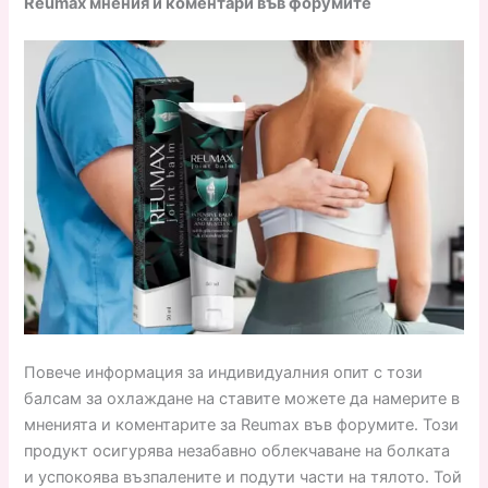
Reumax мнения и коментари във форумите
Повече информация за индивидуалния опит с този
балсам за охлаждане на ставите можете да намерите в
мненията и коментарите за Reumax във форумите. Този
продукт осигурява незабавно облекчаване на болката
и успокоява възпалените и подути части на тялото. Той