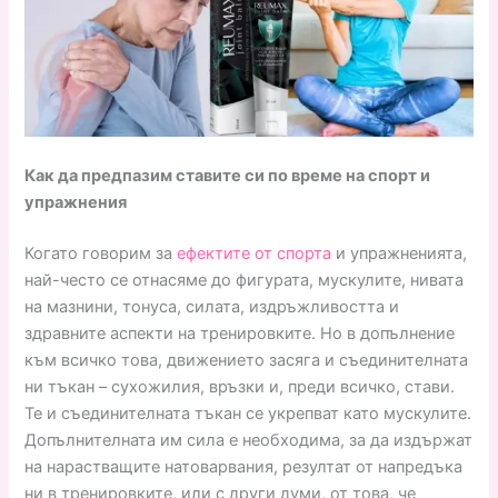
Как да предпазим ставите си по време на спорт и
упражнения
Когато говорим за
ефектите от спорта
и упражненията,
най-често се отнасяме до фигурата, мускулите, нивата
на мазнини, тонуса, силата, издръжливостта и
здравните аспекти на тренировките. Но в допълнение
към всичко това, движението засяга и съединителната
ни тъкан – сухожилия, връзки и, преди всичко, стави.
Те и съединителната тъкан се укрепват като мускулите.
Допълнителната им сила е необходима, за да издържат
на нарастващите натоварвания, резултат от напредъка
ни в тренировките, или с други думи, от това, че