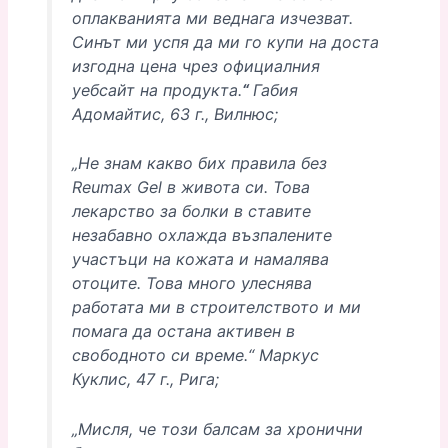
оплакванията ми веднага изчезват.
Синът ми успя да ми го купи на доста
изгодна цена чрез официалния
уебсайт на продукта.
“
Габия
Адомайтис, 63 г., Вилнюс;
„Не знам какво бих правила без
Reumax Gel в живота си. Това
лекарство за болки в ставите
незабавно охлажда възпалените
участъци на кожата и намалява
отоците. Това много улеснява
работата ми в строителството и ми
помага да остана активен в
свободното си време.“ Маркус
Куклис, 47 г., Рига;
„Мисля, че този балсам за хронични