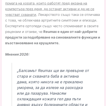
помага на хората, които работят пред екрана на
компютъра през деня, да останат активни и да не се
чувстват схванати
. Лекарството също така се отличава
с това, че облекчава артритните симптоми и епизоди.
Експертите ортопеди също често споменават в своите
рецензии и отзиви, че
Reumax е един от най-добрите
продукти за подобряване на синовиалните функции и
възстановяване на хрущялите.
Мнения 2026:
„
Балсамът Reumax ще ви превърне от
стара и схваната баба в активна
дама, която никога не е прекалено
уморена, за да излезе на разходка
или да пазарува. Нанасям
охлаждащия кожата гел два пъти
дневно върху болезнените области и