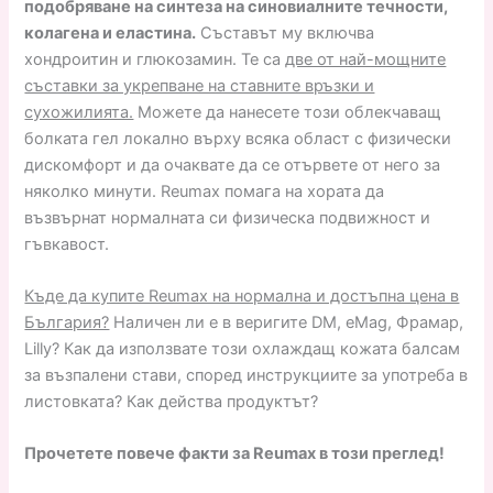
подобряване на синтеза на синовиалните течности,
колагена и еластина.
Съставът му включва
хондроитин и глюкозамин. Те са
две от най-мощните
съставки за укрепване на ставните връзки и
сухожилията.
Можете да нанесете този облекчаващ
болката гел локално върху всяка област с физически
дискомфорт и да очаквате да се отървете от него за
няколко минути. Reumax помага на хората да
възвърнат нормалната си физическа подвижност и
гъвкавост.
Къде да купите Reumax на нормална и достъпна цена в
България?
Наличен ли е в веригите DM, eMag, Фрамар,
Lilly? Как да използвате този охлаждащ кожата балсам
за възпалени стави, според инструкциите за употреба в
листовката? Как действа продуктът?
Прочетете повече факти за Reumax в този преглед!