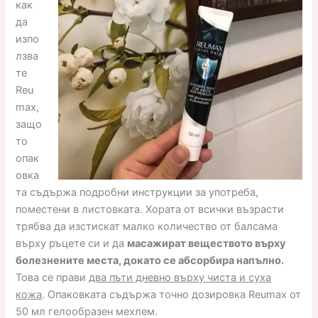
как
да
изпо
лзва
те
Reu
max,
защо
то
опак
овка
та съдържа подробни инструкции за употреба,
поместени в листовката. Хората от всички възрасти
трябва да изстискат малко количество от балсама
върху ръцете си и да
масажират веществото върху
болезнените места, докато се абсорбира напълно.
Това се прави
два пъти дневно върху чиста и суха
кожа
. Опаковката съдържа точно дозировка Reumax от
50 мл гелообразен мехлем.