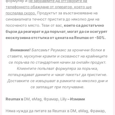
формуляр и
не забравяйте да отговорите на
телефонното обаждане от оператор, което ще
последва скоро.
Продуктът за възстановяване на
синовиалната течност пристига до няколко дни на
посоченото място. Тези от вас,
които са достатъчно
бързи да реагират и да поръчат, могат да си осигурят
ексклузивна отстъпка от цената на Reumax от -50%.
Внимание!
Балсамът Реумакс за хронични болки в
ставите, мускулни крампи и скованост на крайниците
се поръчва по стандартния начин за онлайн продукт.
Клиентите попълват формуляра за поръчка,
потвърждават данните и чакат пакетът да пристигне.
Доставките се извършват в рамките на няколко дни и
се заплащат при получаване.
Reumax в
DM, eMag, Фрамар, Lilly
– Измами
Няма нужда да питате за Reumax в DM, eMag, Фрамар,