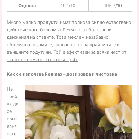
Оценка
⭐️9.1/10
👎🏼5.7/10
Много малко продукти имат толкова силно естествено
действие като балсамът Реумакс за болезнени
движения на ставите. Този мехлем незабавно
облекчава спазмите, сковаността на крайниците и
външните подутини. Той е
ефективен за всяка част от
тялото – рамене, колене и гръб.
Как се използва Reumax – дозировка и листовка
Не
тряб
ва да
се
прит
есня
вате