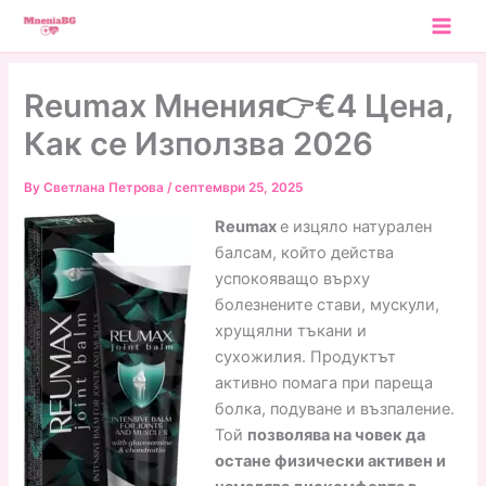
Skip
to
content
Reumax Мнения👉€4 Цена,
Как се Използва 2026
By
Светлана Петрова
/
септември 25, 2025
Reumax
е изцяло натурален
балсам, който действа
успокояващо върху
болезнените стави, мускули,
хрущялни тъкани и
сухожилия. Продуктът
активно помага при пареща
болка, подуване и възпаление.
Той
позволява на човек да
остане физически активен и