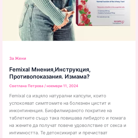
За Жени
Femixal Мнения,Инструкция,
Противопоказания. Измама?
Светлана Петрова
/
ноември 11, 2024
Femixal са изцяло натурални капсули, които
успокояват симптомите на болезнен цистит и
инконтиненция. Биофилмираното покритие на
таблетките също така повишава либидото и помага
на жените да получат повече удоволствие от секса и
интимността. Те детоксикират и пречистват