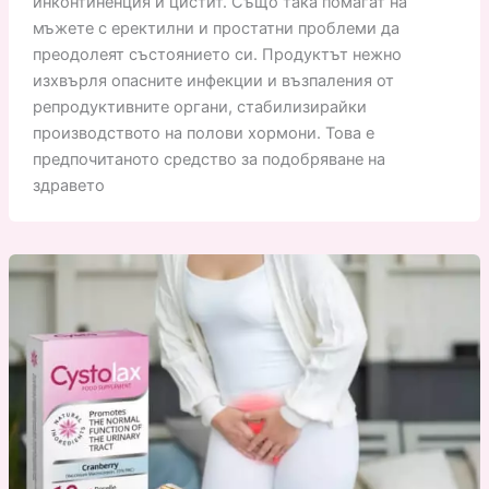
инконтиненция и цистит. Също така помагат на
мъжете с еректилни и простатни проблеми да
преодолеят състоянието си. Продуктът нежно
изхвърля опасните инфекции и възпаления от
репродуктивните органи, стабилизирайки
производството на полови хормони. Това е
предпочитаното средство за подобряване на
здравето