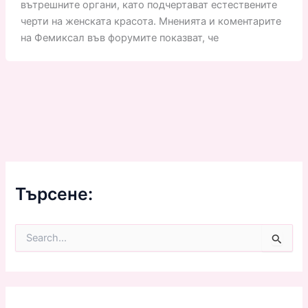
вътрешните органи, като подчертават естествените
черти на женската красота. Мненията и коментарите
на Фемиксал във форумите показват, че
Търсене:
S
e
a
r
c
h