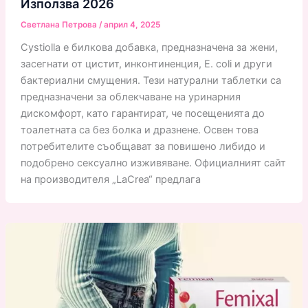
Използва 2026
Светлана Петрова
/
април 4, 2025
Cystiolla е билкова добавка, предназначена за жени,
засегнати от цистит, инконтиненция, E. coli и други
бактериални смущения. Тези натурални таблетки са
предназначени за облекчаване на уринарния
дискомфорт, като гарантират, че посещенията до
тоалетната са без болка и дразнене. Освен това
потребителите съобщават за повишено либидо и
подобрено сексуално изживяване. Официалният сайт
на производителя „LaCrea“ предлага