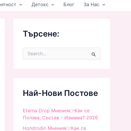
ентност
Детокс
Блог
За Нас
Търсене:
S
e
a
r
c
h
f
Най-Нови Постове
o
r
:
Eterna Drop Мнения👉Как се
Ползва, Състав – Измама? 2026
Hondrodin Мнения👉Как се