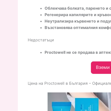
Облекчава болката, паренето и 
Регенерира капилярите и кръво
Неутрализира кървенето и поду
Възстановява оптималния комфо
Недостатъци
Proctowell не се продава в аптеки
Вземи 
Цена на Proctowell в България – Официал