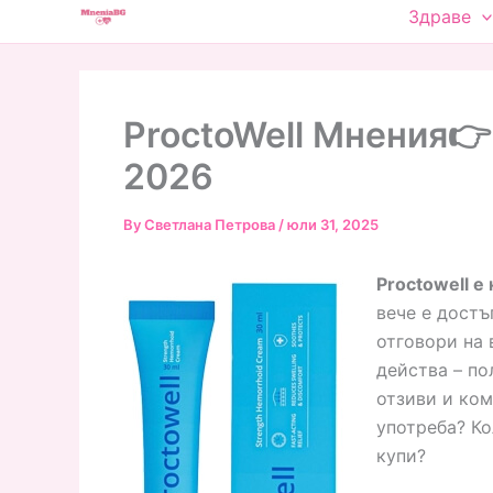
Skip
Здраве
to
content
ProctoWell Мнения👉
2026
By
Светлана Петрова
/
юли 31, 2025
Proctowell е
вече е достъ
отговори на 
действа – по
отзиви и ком
употреба? Ко
купи?