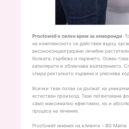
Proctowell е силен крем за хемороиди
. 
на комплексното си действие върху орга
висококонцентрирани лечебни растителни
болката, сърбежа и паренето. Освен тов
капилярите и облекчава възпалението. С
спира ректалното кървене и улеснява хо
Всички тези ползи се дължат на уникалн
естествен произход. Тази патентована ф
само максимално ефективно, но и абсолю
процеса на лечение.
Proctowell мнения на клиенти – BG Mama