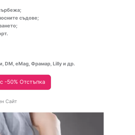
сърбежа;
носните съдове;
ването;
рт.
, DM, eMag, Фрамар, Lilly и др.
с -50% Отстъпка
ен Сайт