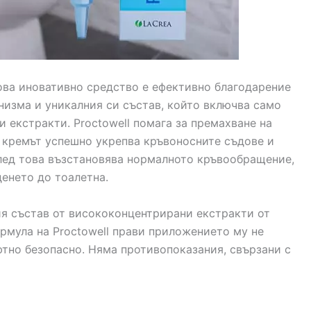
Това иновативно средство е ефективно благодарение
низма и уникалния си състав, който включва само
 екстракти. Proctowell помага за премахване на
а кремът успешно укрепва кръвоносните съдове и
лед това възстановява нормалното кръвообращение,
денето до тоалетна.
ия състав от висококонцентрирани екстракти от
ормула на Proctowell прави приложението му не
тно безопасно. Няма противопоказания, свързани с