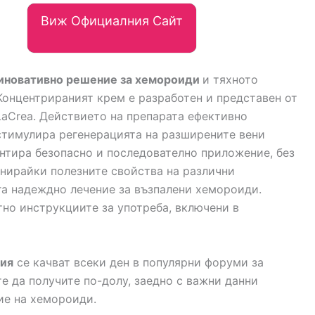
Виж Официалния Сайт
е иновативно решение за хемороиди
и тяхното
Концентрираният крем е разработен и представен от
aCrea. Действието на препарата ефективно
стимулира регенерацията на разширените вени
антира безопасно и последователно приложение, без
нирайки полезните свойства на различни
ага надеждно лечение за възпалени хемороиди.
тно инструкциите за употреба, включени в
рия
се качват всеки ден в популярни форуми за
 да получите по-долу, заедно с важни данни
ие на хемороиди.