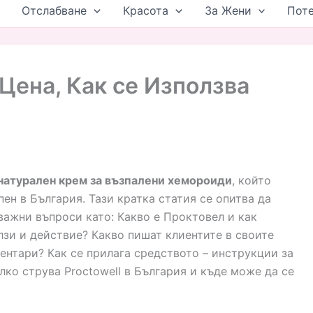
Отслабване
Красота
За Жени
Пот
Цена, Как се Използва
 натурален крем за възпалени хемороиди
, който
пен в България. Тази кратка статия се опитва да
важни въпроси като: Какво е Проктовел и как
лзи и действие? Какво пишат клиентите в своите
ентари? Как се прилага средството – инструкции за
лко струва Proctowell в България и къде може да се