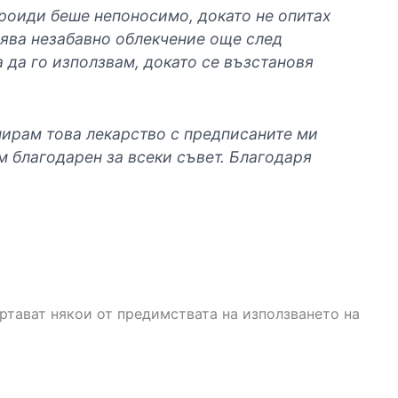
роиди беше непоносимо, докато не опитах
рява незабавно облекчение още след
 да го използвам, докато се възстановя
нирам това лекарство с предписаните ми
м благодарен за всеки съвет. Благодаря
ертават някои от предимствата на използването на