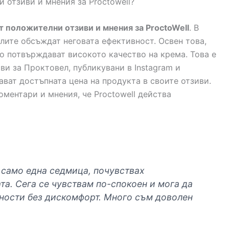
и отзиви и мнения за Proctowell?
 положителни отзиви и мнения за ProctoWell
. В
ите обсъждат неговата ефективност. Освен това,
 потвърждават високото качество на крема. Това е
и за Проктовел, публикувани в Instagram и
ават достъпната цена на продукта в своите отзиви.
оментари и мнения, че Proctowell действа
l само една седмица, почувствах
та. Сега се чувствам по-спокоен и мога да
ности без дискомфорт. Много съм доволен