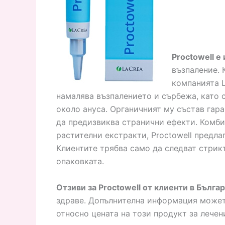
Proctowell 
възпаление. 
компанията L
намалява възпалението и сърбежа, като 
около ануса. Органичният му състав гар
да предизвиква странични ефекти. Комби
растителни екстракти, Proctowell предл
Клиентите трябва само да следват стрик
опаковката.
Отзиви за Proctowell от клиенти в Бълга
здраве. Допълнителна информация можете
относно цената на този продукт за лечен