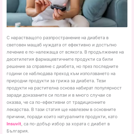
С нарастващото разпространение на диабета в
световен мащаб нуждата от ефективно и достъпно
лечение е по-належаща от всякога. В продължение на
десетилетия фармацевтичните продукти са били
решение за справяне с диабета, но през последните
години се наблюдава преход към използването на
природни продукти за грижа за диабета. Тези
продукти на растителна основа набират популярност
заради доказаните си ползи и в много случаи се
оказва, че са по-ефективни от традиционните
лекарства. В тази статия ще навлезем в основните
причини, поради които натуралните продукти, като
Insuvit
, са по-добър избор за хората с диабет в
България.