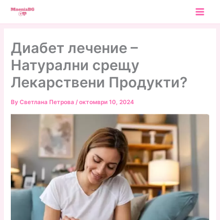
Skip
to
content
Диабет лечение –
Натурални срещу
Лекарствени Продукти?
By
Светлана Петрова
/
октомври 10, 2024