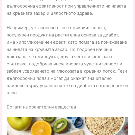
дългосрочна ефективност при управлението на нивата
на кръвната захар и цялостното здраве.
Например, установено е, че горчивият пъпеш,
популярен продукт на растителна основа за диабет,
има хипогликемичен ефект, като помага за понижаване
на нивата на кръвната захар. По подобен начин е
доказано, че сминдухът, друга често използвана
съставка, подобрява инсулиновата чувствителност и
забавя усвояването на глюкозата в кръвния поток. Тези
дългосрочни ползи могат да окажат значително
влияние върху управлението на диабета в дългосрочен
план.
Богати на хранителни вещества