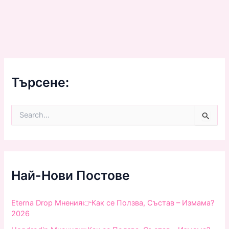
Търсене:
S
e
a
r
c
h
f
Най-Нови Постове
o
r
:
Eterna Drop Мнения👉Как се Ползва, Състав – Измама?
2026