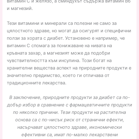
витамин С и желязо, а сминдухът съдържа витамин В6
и магнезий.
Тези витамини и минерали са полезни не само за
цялостното здраве, но могат да осигурят и специфични
ползи за хората с диабет. Установено е например, че
витамин С спомага за понижаване на нивата на
кръвната захар, а магнезият може да подобри
чувствителността към инсулина. Този богат на
хранителни вещества аспект на природните продукти е
значително предимство, което ги отличава от
традиционните лекарства.
В заключение, природните продукти за диабет са по-
добър избор в сравнение с фармацевтичните продукти
по няколко причини. Тези продукти на растителна
основа са с по-нисък риск от странични ефекти,
насърчават цялостното здраве, икономически
ефективни са, имат по-малко лекарствени