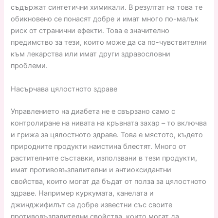
съдържат синтетични химикали. В резултат на това те
обикновено се понасят добре и имат много по-малък
риск от странични ефекти. Това е значително
предимство за тези, които може да са по-чувствителни
към лекарства или имат други здравословни
проблеми.
Насърчава цялостното здраве
Управлението на диабета не е свързано само с
контролиране на нивата на кръвната захар – то включва
и грижа за цялостното здраве. Това е мястото, където
природните продукти наистина блестят. Много от
растителните съставки, използвани в тези продукти,
имат противовъзпалителни и антиоксидантни
свойства, които могат да бъдат от полза за цялостното
здраве. Например куркумата, канелата и
джинджифилът са добре известни със своите
противовъзпалителни свойства, които могат да