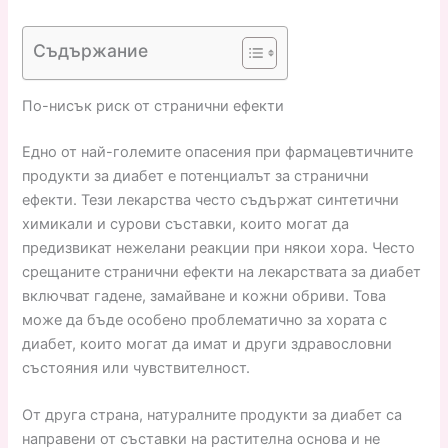
Съдържание
По-нисък риск от странични ефекти
Едно от най-големите опасения при фармацевтичните
продукти за диабет е потенциалът за странични
ефекти. Тези лекарства често съдържат синтетични
химикали и сурови съставки, които могат да
предизвикат нежелани реакции при някои хора. Често
срещаните странични ефекти на лекарствата за диабет
включват гадене, замайване и кожни обриви. Това
може да бъде особено проблематично за хората с
диабет, които могат да имат и други здравословни
състояния или чувствителност.
От друга страна, натуралните продукти за диабет са
направени от съставки на растителна основа и не