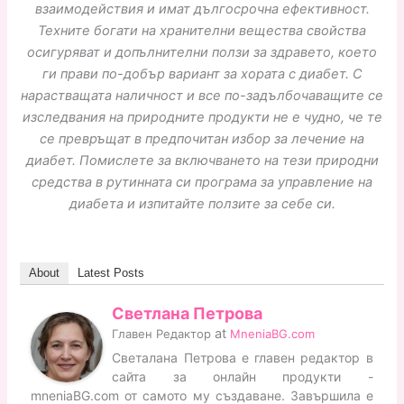
взаимодействия и имат дългосрочна ефективност.
Техните богати на хранителни вещества свойства
осигуряват и допълнителни ползи за здравето, което
ги прави по-добър вариант за хората с диабет. С
нарастващата наличност и все по-задълбочаващите се
изследвания на природните продукти не е чудно, че те
се превръщат в предпочитан избор за лечение на
диабет. Помислете за включването на тези природни
средства в рутинната си програма за управление на
диабета и изпитайте ползите за себе си.
About
Latest Posts
Светлана Петрова
at
Главен Редактор
MneniaBG.com
Светалана Петрова е главен редактор в
сайта за онлайн продукти -
mneniaBG.com от самото му създаване. Завършила е