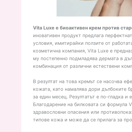
Vita Luxe е биоактивен крем против ста
иновативен продукт предлага перфектна
условия, имитирайки ползите от работат
козметична компания, Vita Luxe е предн
му постепенно подмладява дермата в дъ
комбинация от различни естествени ком
В резултат на това кремът се насочва еф
кожата, като намалява дори дълбоките б
за един месец. Резултатът е по-гладка и
Благодарение на билковата си формула V
здравословни опасения или противопоказ
типове кожа и може да се прилага за пр