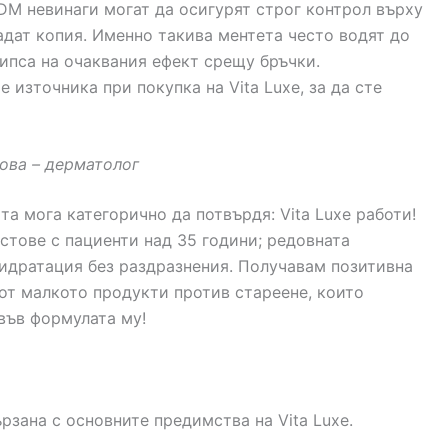
 DM невинаги могат да осигурят строг контрол върху
адат копия. Именно такива ментета често водят до
ипса на очаквания ефект срещу бръчки.
източника при покупка на Vita Luxe, за да сте
ова – дерматолог
та мога категорично да потвърдя: Vita Luxe работи!
стове с пациенти над 35 години; редовната
идратация без раздразнения. Получавам позитивна
 от малкото продукти против стареене, които
във формулата му!
зана с основните предимства на Vita Luxe.