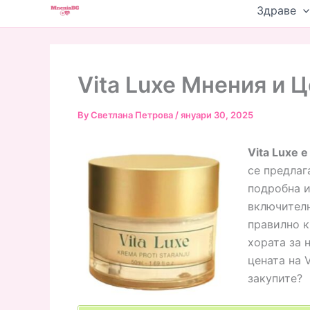
Skip
Здраве
to
content
Vita Luxe Мнения и 
By
Светлана Петрова
/
януари 30, 2025
Vita Luxe 
се предлаг
подробна и
включителн
правилно к
хората за 
цената на 
закупите?