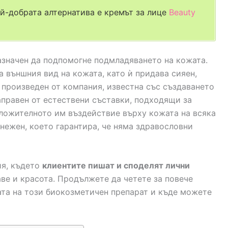
ай-добрата алтернатива е кремът за лице
Beauty
азначен да подпомогне подмладяването на кожата.
 външния вид на кожата, като ѝ придава сияен,
 произведен от компания, известна със създаването
аправен от естествени съставки, подходящи за
ложителното им въздействие върху кожата на всяка
 нежен, което гарантира, че няма здравословни
ия, където
клиентите пишат и споделят лични
ве и красота. Продължете да четете за повече
ата на този биокозметичен препарат и къде можете