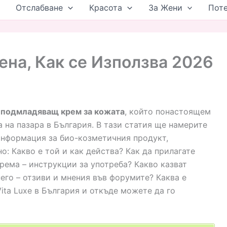
Отслабване
Красота
За Жени
Пот
Цена, Как се Използва 2026
е подмладяващ крем за кожата
, който понастоящем
а на пазара в България. В тази статия ще намерите
нформация за био-козметичния продукт,
о: Какво е той и как действа? Как да прилагате
рема – инструкции за употреба? Какво казват
него – отзиви и мнения във форумите? Каква е
Vita Luxe в България и откъде можете да го