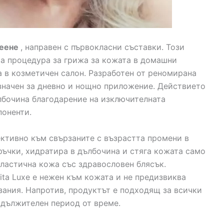
реене
, направен с първокласни съставки. Този
та процедура за грижа за кожата в домашни
а в козметичен салон. Разработен от реномирана
азначен за дневно и нощно приложение. Действието
лбочина благодарение на изключителната
поненти.
ективно към свързаните с възрастта промени в
ръчки, хидратира в дълбочина и стяга кожата само
 еластична кожа със здравословен блясък.
ita Luxe е нежен към кожата и не предизвиква
ания. Напротив, продуктът е подходящ за всички
одължителен период от време.