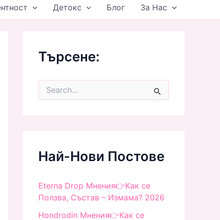
ентност
Детокс
Блог
За Нас
Търсене:
S
e
a
r
c
h
f
Най-Нови Постове
o
r
:
Eterna Drop Мнения👉Как се
Ползва, Състав – Измама? 2026
Hondrodin Мнения👉Как се