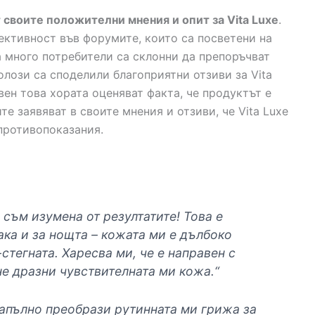
своите положителни мнения и опит за Vita Luxe
.
ективност във форумите, които са посветени на
а много потребители са склонни да препоръчват
лози са споделили благоприятни отзиви за Vita
вен това хората оценяват факта, че продуктът е
те заявяват в своите мнения и отзиви, че Vita Luxe
 противопоказания.
и съм изумена от резултатите! Това е
ака и за нощта – кожата ми е дълбоко
стегната. Харесва ми, че е направен с
е дразни чувствителната ми кожа.“
 напълно преобрази рутинната ми грижа за