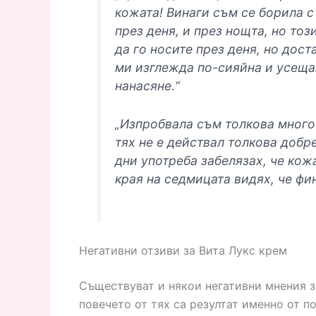
кожата! Винаги съм се борила с
през деня, и през нощта, но тоз
да го носите през деня, но дос
ми изглежда по-сияйна и усещам
нанасяне.“
„Изпробвала съм толкова много 
тях не е действал толкова добре
дни употреба забелязах, че кож
края на седмицата видях, че фи
Негативни отзиви за Вита Лукс крем
Съществуват и някои негативни мнения за
повечето от тях са резултат именно от п