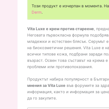
Този продукт е изчерпан в момента. Н
Derm
.
Vita Luxe е крем против стареене
, предн
Неговата първокласна формула подобрява
младежки и естествен блясък. Серумът е
на биокозметични решения. Vita Luxe е н
всички типове кожа, подбрани заради по
възраст. Освен това съставът на крема е
проблеми или противопоказания.
Продуктът набира популярност в Българ
мнения за Vita Luxe
във форумите за здра
информация, както и информация за цен
да го закупите.