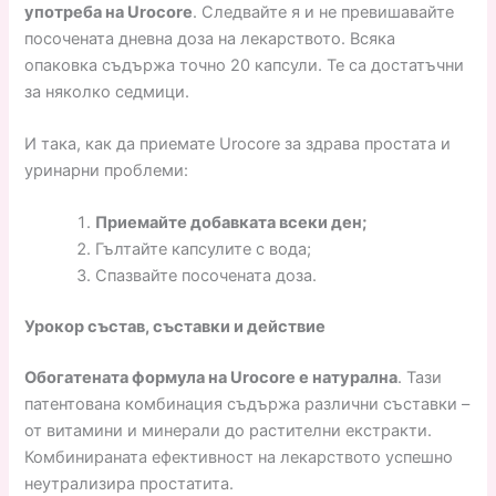
употреба на Urocore
. Следвайте я и не превишавайте
посочената дневна доза на лекарството. Всяка
опаковка съдържа точно 20 капсули. Те са достатъчни
за няколко седмици.
И така, как да приемате Urocore за здрава простата и
уринарни проблеми:
Приемайте добавката всеки ден;
Гълтайте капсулите с вода;
Спазвайте посочената доза.
Урокор състав, съставки и действие
Обогатената формула на Urocore е натурална
. Тази
патентована комбинация съдържа различни съставки –
от витамини и минерали до растителни екстракти.
Комбинираната ефективност на лекарството успешно
неутрализира простатита.