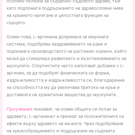
особено полезна за сърдечно-съдовото здраве, тъй
като подпомага поддържането на здравословни нива
на кръвното налягане и цялостната функция на
сърцето.
Освен това, L-аргинина допринася за имунната
система, подобрява заздравяването на рани и
подпомага производството на растежен хормон, който
може да стимулира развитието и възстановяването на
мускулите. Спортистите често използват добавки с L-
аргинин, за да подобрят физическата си форма,
издръжливостта и издръжливостта си, благодарение
на способността му да увеличава притока на кръв и
доставката на хранителни вещества до мускулите.
Проучвания
показват, че освен общите си ползи за
здравето, L-аргининът е признат за положителните си
ефекти върху здравето на мъжете. Чрез подобряване
на кръвообращението и поддържане на съдовата