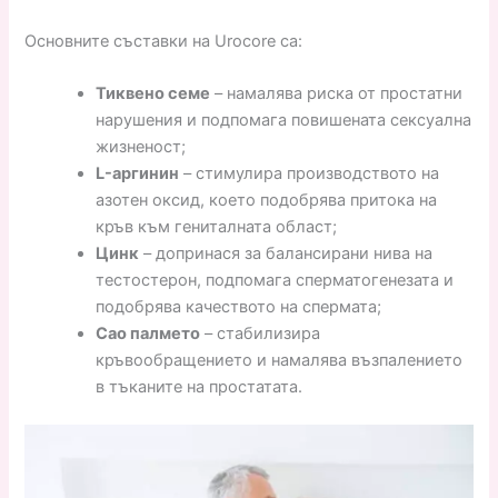
Основните съставки на Urocore са:
Тиквено семе
– намалява риска от простатни
нарушения и подпомага повишената сексуална
жизненост;
L-аргинин
– стимулира производството на
азотен оксид, което подобрява притока на
кръв към гениталната област;
Цинк
– допринася за балансирани нива на
тестостерон, подпомага сперматогенезата и
подобрява качеството на спермата;
Сао палмето
– стабилизира
кръвообращението и намалява възпалението
в тъканите на простатата.