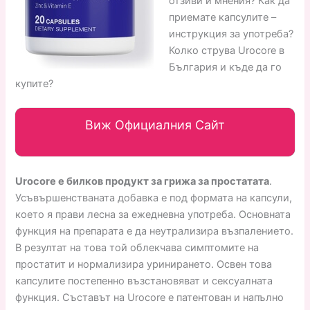
отзиви и мнения? Как да
приемате капсулите –
инструкция за употреба?
Колко струва Urocore в
България и къде да го
купите?
Виж Официалния Сайт
Urocore е билков продукт за грижа за простатата
.
Усъвършенстваната добавка е под формата на капсули,
което я прави лесна за ежедневна употреба. Основната
функция на препарата е да неутрализира възпалението.
В резултат на това той облекчава симптомите на
простатит и нормализира уринирането. Освен това
капсулите постепенно възстановяват и сексуалната
функция. Съставът на Urocore е патентован и напълно