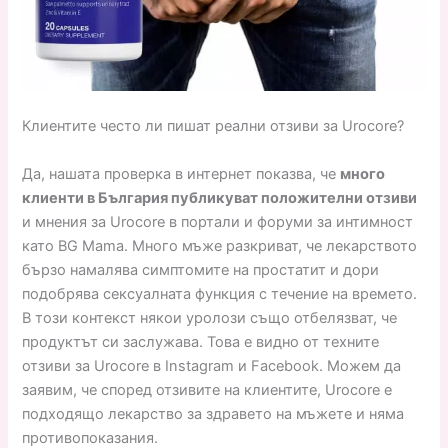
Клиентите често ли пишат реални отзиви за Urocore?
Да, нашата проверка в интернет показва, че
много
клиенти в България публикуват положителни отзиви
и мнения за Urocore в портали и форуми за интимност
като BG Mama. Много мъже разкриват, че лекарството
бързо намалява симптомите на простатит и дори
подобрява сексуалната функция с течение на времето.
В този контекст някои уролози също отбелязват, че
продуктът си заслужава. Това е видно от техните
отзиви за Urocore в Instagram и Facebook. Можем да
заявим, че според отзивите на клиентите, Urocore е
подходящо лекарство за здравето на мъжете и няма
противопоказания.