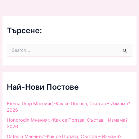
Търсене:
S
e
a
r
c
h
f
Най-Нови Постове
o
r
:
Eterna Drop Мнения👉Как се Ползва, Състав – Измама?
2026
Hondrodin Мнения👉Как се Ползва, Състав – Измама?
2026
Ostedin Мнения👉Как се Ползва, Състав – Измама?