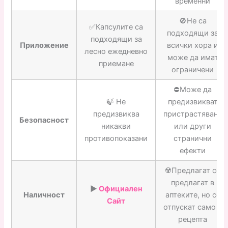
временни
🚫Не са
✅Капсулите са
подходящи за
подходящи за
Приложение
всички хора и
лесно ежедневно
може да имат
приемане
ограничени
⛔️Може да
🍃 Не
предизвикват
предизвиква
пристрастяване
Безопасност
никакви
или други
противопоказани
странични
ефекти
☢️Предлагат се
предлагат в
▶️
Официален
Наличност
аптеките, но се
Сайт
отпускат само с
рецепта