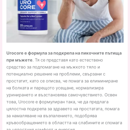
Urocore е формула за подкрепа на пикочните пътища
при мъжете
. Тя се представя като естествено
средство за подпомагане на мъжкото тяло и
потенциално решение на проблеми, свързани с
простатит, като се описва, че помага за елиминиране
на болката и парещото усещане, нормализира
уринирането и възстановява самочувствието. Освен
това, Urocore е формулиран така, че да предлага
цялостна подкрепа за здравето на простатата, помага
за намаляване на възпалението, подобрява
кръвообращението в областта на слабините и спомага
за цялостния комфорт и енергия.