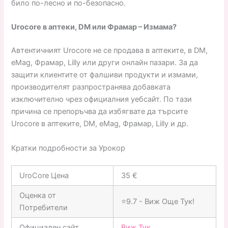
било по-лесно и по-безопасно.
Urocore в аптеки, DM или Фрамар – Измама?
Автентичният Urocore не се продава в аптеките, в DM,
eMag, Фрамар, Lilly или други онлайн пазари. За да
защити клиентите от фалшиви продукти и измами,
производителят разпространява добавката
изключително чрез официалния уебсайт. По тази
причина се препоръчва да избягвате да търсите
Urocore в аптеките, DM, eMag, Фрамар, Lilly и др.
Кратки подробности за Урокор
UroCore Цена
35 €
Оценка от
⭐9.7 - Виж Още Тук!
Потребители
Официален сайт
Виж Тук