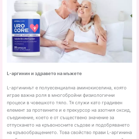
L-аргинин и здравето на мъжете
L-аргининът е полуесенциална аминокиселина, която
играе важна роля в многобройни физиологични
процеси в човешкото тяло. Тя служи като градивен
елемент за протеините и е прекурсор на азотния оксид,
съединение, което е от съществено значение за
отпускането на кръвоносните съдове и подобряването
на кръвообращението. Това свойство прави L-аргинина