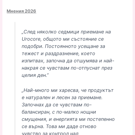
Мнения 2026
„След няколко седмици приемане на
Urocore, общото ми състояние се
подобри. Постоянното усещане за
тежест и раздразнение, което
изпитвах, започна да отшумява и най-
накрая се чувствам по-отпуснат през
целия ден.”
„Най-много ми харесва, че продуктът
е натурален и лесен за приемане.
Започнах да се чувствам по-
балансиран, с по-малко нощни
смущения, и енергията ми постепенно
се върна. Това ми даде отново
чувство за контрол над