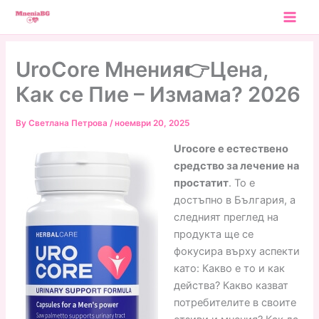
Skip
to
content
UroCore Мнения👉Цена,
Как се Пие – Измама? 2026
By
Светлана Петрова
/
ноември 20, 2025
Urocore е естествено
средство за лечение на
простатит
. То е
достъпно в България, а
следният преглед на
продукта ще се
фокусира върху аспекти
като: Какво е то и как
действа? Какво казват
потребителите в своите