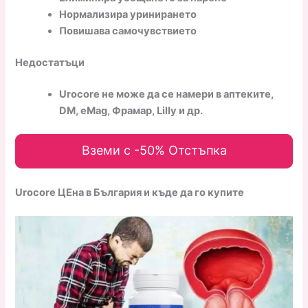
Нормализира уринирането
Повишава самочувствието
Недостатъци
Urocore не може да се намери в аптеките,
DM, eMag, Фрамар, Lilly и др.
Вземи с -50% Отстъпка
Urocore ЦЕна в България и къде да го купите