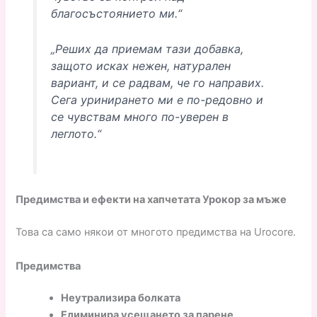
благосъстоянието ми.“
„Реших да приемам тази добавка,
защото исках нежен, натурален
вариант, и се радвам, че го направих.
Сега уринирането ми е по-редовно и
се чувствам много по-уверен в
леглото.“
Предимства и ефекти на хапчетата Урокор за мъже
Това са само някои от многото предимства на Urocore.
Предимства
Неутрализира болката
Елиминира усещането за парене