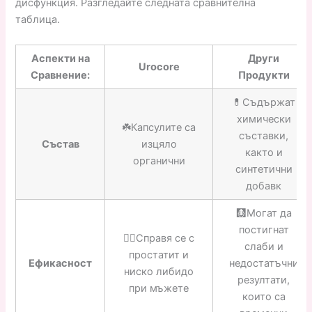
дисфункция. Разгледайте следната сравнителна
таблица.
Аспекти на
Други
Urocore
Сравнение:
Продукти
💊Съдържат
химически
☘️Капсулите са
съставки,
Състав
изцяло
както и
органични
синтетични
добавк
🩻Могат да
постигнат
👍🏼Справя се с
слаби и
простатит и
Ефикасност
недостатъчни
ниско либидо
резултати,
при мъжете
които са