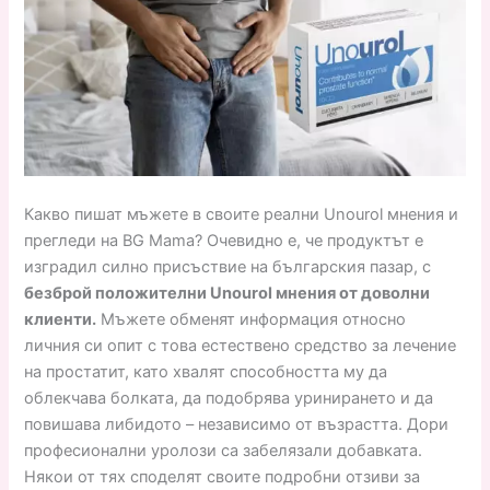
Какво пишат мъжете в своите реални Unourol мнения и
прегледи на BG Mama? Очевидно е, че продуктът е
изградил силно присъствие на българския пазар, с
безброй положителни Unourol мнения от доволни
клиенти.
Мъжете обменят информация относно
личния си опит с това естествено средство за лечение
на простатит, като хвалят способността му да
облекчава болката, да подобрява уринирането и да
повишава либидото – независимо от възрастта. Дори
професионални уролози са забелязали добавката.
Някои от тях споделят своите подробни отзиви за