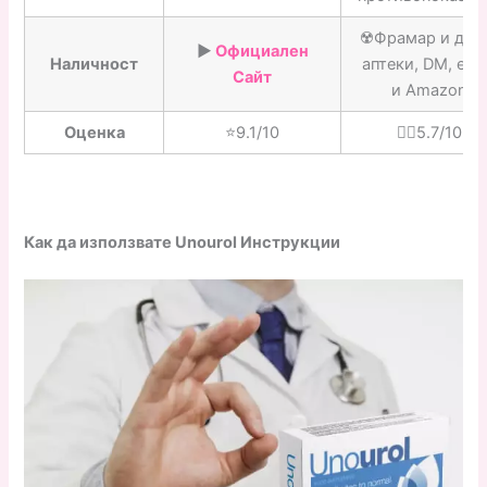
☢️Фрамар и дру
▶️
Официален
Наличност
аптеки, DM, eM
Сайт
и Amazon
Оценка
⭐️9.1/10
👎🏼5.7/10
Как да използвате Unourol Инструкции