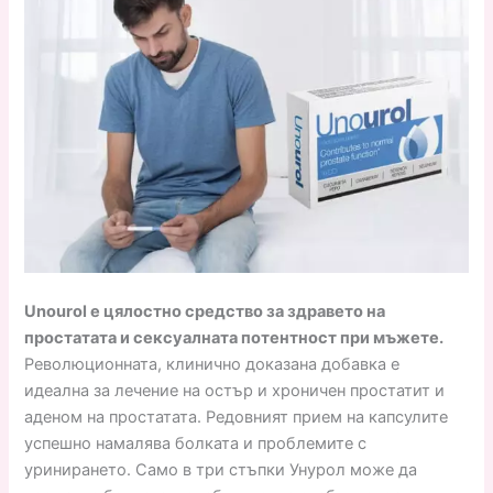
Unourol е цялостно средство за здравето на
простатата и сексуалната потентност при мъжете.
Революционната, клинично доказана добавка е
идеална за лечение на остър и хроничен простатит и
аденом на простатата. Редовният прием на капсулите
успешно намалява болката и проблемите с
уринирането. Само в три стъпки Унурол може да