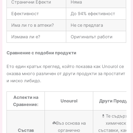
Странични Ефекти
Няма
Ефективност
До 94% ефективност
Има ли го в аптеки?
Не се предлага
Измама ли е?
Оригиналът работи
Сравнение с подобни продукти
Ето един кратък преглед, който показва как Unourol се
оказва много различен от други продукти за простатит
и ниско либидо.
Аспекти на
Unourol
Други Продукт
Сравнение:
💊Те съдържа
☘️Въз основа на
химически
Състав
органично
съставки, както