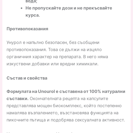
вода;
Не пропускайте дози и не прекъсвайте
курса.
Противопоказания
Унурол е напълно безопасен, без съобщени
противопоказания. Това се дължи на изцяло
органичния характер на препарата. В него няма
изкуствени добавки или вредни химикали.
Състав и свойства
Формулата на Unourol е съставена от 100% натурални
съставки.
Окончателната рецепта на капсулите
представлява мощен биокомплекс, който постепенно
намалява възпалението, възстановява функцията на
пикочните пътища и подобрява сексуалната активност.