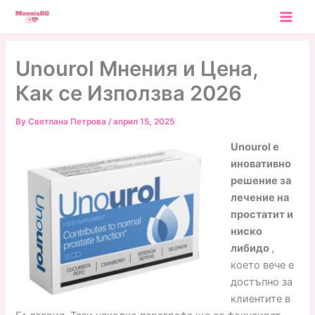
Skip
to
content
Unourol Мнения и Цена,
Как се Използва 2026
By
Светлана Петрова
/
април 15, 2025
Unourol е
иновативно
решение за
лечение на
простатит и
ниско
либидо
,
което вече е
достъпно за
клиентите в