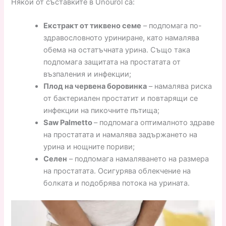
Някои от съставките в Unourol са:
Екстракт от тиквено семе
– подпомага по-
здравословното уриниране, като намалява
обема на остатъчната урина. Също така
подпомага защитата на простатата от
възпаления и инфекции;
Плод на червена боровинка
– намалява риска
от бактериален простатит и повтарящи се
инфекции на пикочните пътища;
Saw Palmetto
– подпомага оптималното здраве
на простатата и намалява задържането на
урина и нощните пориви;
Селен
– подпомага намаляването на размера
на простатата. Осигурява облекчение на
болката и подобрява потока на урината.