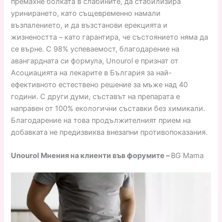
премахне болката в слабините, да стабилизира
уринирането, като същевременно намали
възпалението, и да възстанови ерекцията и
жизнеността – като гарантира, че състоянието няма да
се върне. С 98% успеваемост, благодарение на
авангардната си формула, Unourol е признат от
Асоциацията на лекарите в България за най-
ефективното естествено решение за мъже над 40
години. С други думи, съставът на препарата е
направен от 100% екологични съставки без химикали.
Благодарение на това продължителният прием на
добавката не предизвиква внезапни противопоказания.
Unourol Мнения на клиенти във форумите –
BG Mama