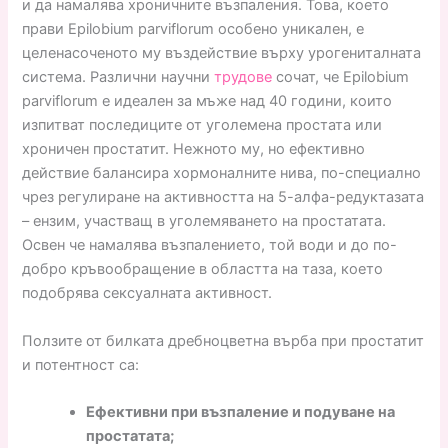
и да намалява хроничните възпаления. Това, което
прави Epilobium parviflorum особено уникален, е
целенасоченото му въздействие върху урогениталната
система. Различни научни
трудове
сочат, че Epilobium
parviflorum е идеален за мъже над 40 години, които
изпитват последиците от уголемена простата или
хроничен простатит. Нежното му, но ефективно
действие балансира хормоналните нива, по-специално
чрез регулиране на активността на 5-алфа-редуктазата
– ензим, участващ в уголемяването на простатата.
Освен че намалява възпалението, той води и до по-
добро кръвообращение в областта на таза, което
подобрява сексуалната активност.
Ползите от билката дребноцветна върба при простатит
и потентност са:
Ефективни при възпаление и подуване на
простатата;