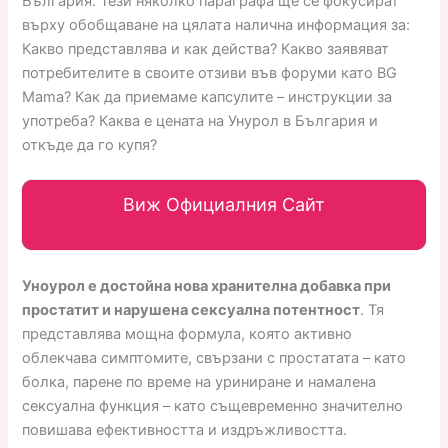
България. Тези няколко параграфа ще се фокусират
върху обобщаване на цялата налична информация за:
Какво представлява и как действа? Какво заявяват
потребителите в своите отзиви във форуми като BG
Mama? Как да приемаме капсулите – инструкции за
употреба? Каква е цената на Унурол в България и
откъде да го купя?
Виж Официалния Сайт
Уноурол е достойна нова хранителна добавка при
простатит и нарушена сексуална потентност
. Тя
представлява мощна формула, която активно
облекчава симптомите, свързани с простатата – като
болка, парене по време на уриниране и намалена
сексуална функция – като същевременно значително
повишава ефективността и издръжливостта.