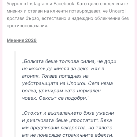
Унурол в Instagram и Facebook. Като цяло споделените
мнения и отзиви на клиенти потвърждават, че Unourol
доставя бързо, естествено и надеждно облекчение без
противопоказания.
Мнения 2026
„Болката беше толкова силна, че дори
не можех да мисля за секс. Бях в
агония. Тогава попаднах на
уебстраницата на Unourol. Сега няма
болка, уринирам като нормален
човек. Сексът се подобри.“
„Отокът и възпалението бяха ужасни
и диагнозата беше „простатит“. Бяха
ми предписани лекарства, но тялото
ми не понасяше страничните ефекти.