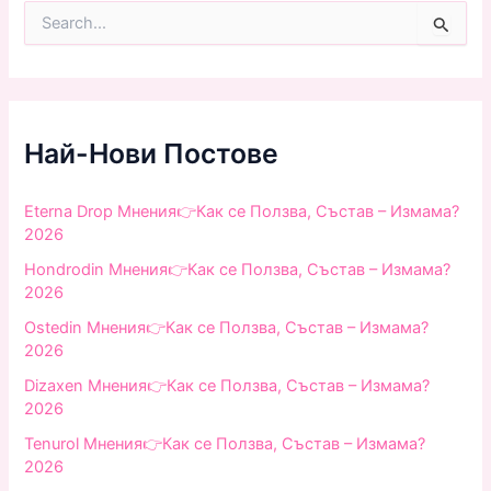
S
e
a
r
c
h
f
Най-Нови Постове
o
r
:
Eterna Drop Мнения👉Как се Ползва, Състав – Измама?
2026
Hondrodin Мнения👉Как се Ползва, Състав – Измама?
2026
Ostedin Мнения👉Как се Ползва, Състав – Измама?
2026
Dizaxen Мнения👉Как се Ползва, Състав – Измама?
2026
Tenurol Мнения👉Как се Ползва, Състав – Измама?
2026