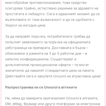
многобройни противопоказания, това средство
осигурява трайно, естествено решение за здравето на
простатата и либидото. Сега е идеалният момент да се
възползвате от тази възможност и да се сдобиете с
Унурол на изгодна цена.
За да направят поръчка, потребителите трябва да
попълнят заявлението за поръчка на официалната
уебстраница на препарата. Доставката е бърза –
обикновено в рамките на 3 до 5 работни дни – и
напълно конфиденциална. Съществуват и
допълнителни промоционални оферти – те могат
значително да намалят стандартната цена на пакета.
Действайте сега и закупете Unourol на атрактивна цена!
Разпространява ли се Unourol в аптеките
Не, няма да намерите оригиналния Unourol в аптеките,
DM, eMag, Фрамар или други платформи за електронна