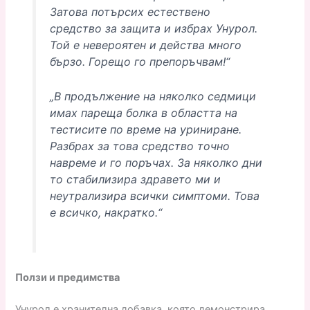
Затова потърсих естествено
средство за защита и избрах Унурол.
Той е невероятен и действа много
бързо. Горещо го препоръчвам!“
„В продължение на няколко седмици
имах пареща болка в областта на
тестисите по време на уриниране.
Разбрах за това средство точно
навреме и го поръчах. За няколко дни
то стабилизира здравето ми и
неутрализира всички симптоми. Това
е всичко, накратко.“
Ползи и предимства
Унурол е хранителна добавка, която демонстрира