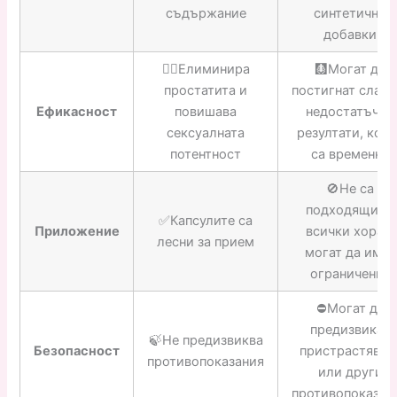
съдържание
синтетични
добавки
👍🏼Елиминира
🩻Могат да
простатита и
постигнат слаби
Ефикасност
повишава
недостатъчни
сексуалната
резултати, кои
потентност
са временни
🚫Не са
подходящи за
✅Капсулите са
Приложение
всички хора и
лесни за прием
могат да имат
ограничения
⛔️Могат да
предизвикат
🍃Не предизвиква
Безопасност
пристрастяван
противопоказания
или други
противопоказан