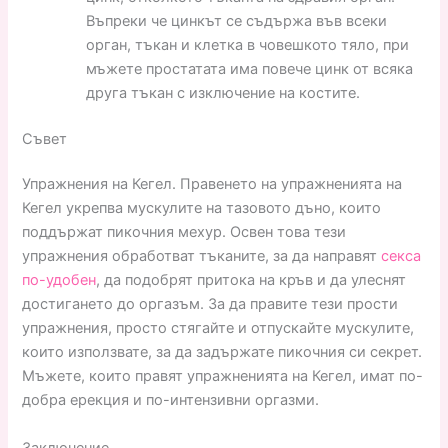
Въпреки че цинкът се съдържа във всеки
орган, тъкан и клетка в човешкото тяло, при
мъжете простатата има повече цинк от всяка
друга тъкан с изключение на костите.
Съвет
Упражнения на Кегел. Правенето на упражненията на
Кегел укрепва мускулите на тазовото дъно, които
поддържат пикочния мехур. Освен това тези
упражнения обработват тъканите, за да направят
секса
по-удобен
, да подобрят притока на кръв и да улеснят
достигането до оргазъм. За да правите тези прости
упражнения, просто стягайте и отпускайте мускулите,
които използвате, за да задържате пикочния си секрет.
Мъжете, които правят упражненията на Кегел, имат по-
добра ерекция и по-интензивни оргазми.
Заключение