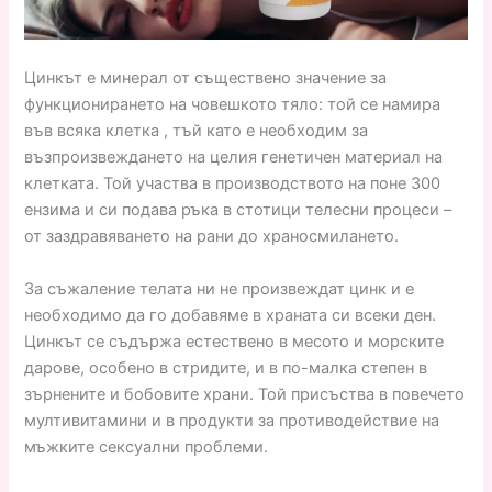
Цинкът е минерал от съществено значение за
функционирането на човешкото тяло: той се намира
във всяка клетка , тъй като е необходим за
възпроизвеждането на целия генетичен материал на
клетката. Той участва в производството на поне 300
ензима и си подава ръка в стотици телесни процеси –
от заздравяването на рани до храносмилането.
За съжаление телата ни не произвеждат цинк и е
необходимо да го добавяме в храната си всеки ден.
Цинкът се съдържа естествено в месото и морските
дарове, особено в стридите, и в по-малка степен в
зърнените и бобовите храни. Той присъства в повечето
мултивитамини и в продукти за противодействие на
мъжките сексуални проблеми.