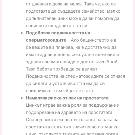
от дневната доза на мъжа. Така че, ако се
подготвяте да създадете семейство, малко
допълнителен цинк може да ви помогне да
повишите плодовитостта си.
Подобрява подвижността на
сперматозоидите
– Ако бащинството е в
бъдещите ви планове, не е достатъчно да
имате здравословно сексуално влечение и
здрави сперматозоиди в достатъчен брой.
Тези бебета трябва да се движат.
Подвижността на сперматозоидите се отнася
до силата и устойчивостта им да се
придвижват към яйцеклетката.
Намалява риска от рак на простатата
–
Цинкът играе важна роля за поддържане и
подобряване на здравето на простатата.
Според някои експерти тъканта на рака на
простатата съдържа значително по-малко
цинк, отколкото тъканта на здравия орган.