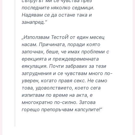
съпругът ми се чувства през
последните няколко седмици.
Надявам се да остане така и
занапред.“
„Използвам ТестоЙ от един месец
насам. Причината, поради която
започнах, беше, че имах проблеми с
ерекцията и преждевременната
еякулация. Почти забравих за тези
затруднения и се чувствам много по-
уверен, когато правя секс. Не само
това, удоволствието, което сега
изпитвам по време на акта, е
многократно по-силно. Затова
горещо препоръчвам капсулите!“