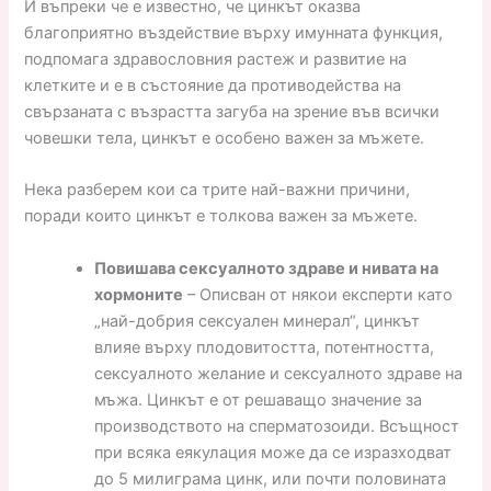
И въпреки че е известно, че цинкът оказва
благоприятно въздействие върху имунната функция,
подпомага здравословния растеж и развитие на
клетките и е в състояние да противодейства на
свързаната с възрастта загуба на зрение във всички
човешки тела, цинкът е особено важен за мъжете.
Нека разберем кои са трите най-важни причини,
поради които цинкът е толкова важен за мъжете.
Повишава сексуалното здраве и нивата на
хормоните
– Описван от някои експерти като
„най-добрия сексуален минерал“, цинкът
влияе върху плодовитостта, потентността,
сексуалното желание и сексуалното здраве на
мъжа. Цинкът е от решаващо значение за
производството на сперматозоиди. Всъщност
при всяка еякулация може да се изразходват
до 5 милиграма цинк, или почти половината