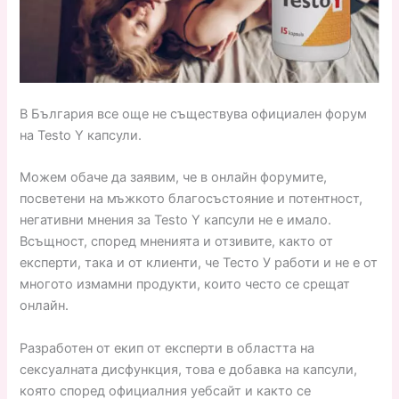
В България все още не съществува официален форум
на Testo Y капсули.
Можем обаче да заявим, че в онлайн форумите,
посветени на мъжкото благосъстояние и потентност,
негативни мнения за Testo Y капсули не е имало.
Всъщност, според мненията и отзивите, както от
експерти, така и от клиенти, че Тесто У работи и не е от
многото измамни продукти, които често се срещат
онлайн.
Разработен от екип от експерти в областта на
сексуалната дисфункция, това е добавка на капсули,
която според официалния уебсайт и както се