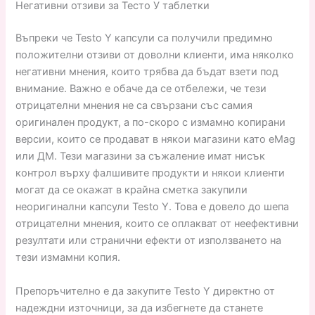
Негативни отзиви за Тесто У таблетки
Въпреки че Testo Y капсули са получили предимно
положителни отзиви от доволни клиенти, има няколко
негативни мнения, които трябва да бъдат взети под
внимание. Важно е обаче да се отбележи, че тези
отрицателни мнения не са свързани със самия
оригинален продукт, а по-скоро с измамно копирани
версии, които се продават в някои магазини като eMag
или ДМ. Тези магазини за съжаление имат нисък
контрол върху фалшивите продукти и някои клиенти
могат да се окажат в крайна сметка закупили
неоригинални капсули Testo Y. Това е довело до шепа
отрицателни мнения, които се оплакват от неефективни
резултати или странични ефекти от използването на
тези измамни копия.
Препоръчително е да закупите Testo Y директно от
надеждни източници, за да избегнете да станете