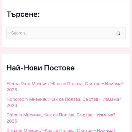
Търсене:
S
e
a
r
c
h
f
Най-Нови Постове
o
r
:
Eterna Drop Мнения👉Как се Ползва, Състав – Измама?
2026
Hondrodin Мнения👉Как се Ползва, Състав – Измама?
2026
Ostedin Мнения👉Как се Ползва, Състав – Измама?
2026
Dizaxen Мнения👉Как се Ползва, Състав – Измама?