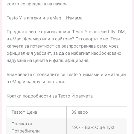
които се предлага на пазара.
Testo Y в аптеки и в eMag – Измама
Предлага ли се оригиналният Testo Y в аптеки Lilly, DM,
в eMag, Фрамар или в сайтове? Отговорът е не. Тези
хапчета за потентност се разпространява само чрез
официалния уебсайт, за да се избегнат необосновано
надуване на цените и фалшифициране.
Внимавайте с появилите се Testo Y измами и имитации
в eMag и на други портали.
Кратки подробности за Тесто Й хапчета
TestoY Цена
39 евро
Оценка от
⭐9.7 - Виж Още Тук!
Потребители