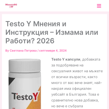
Skip
to
content
Testo Y Мнения и
Инструкция – Измама или
Работи? 2026
By
Светлана Петрова
/
септември 4, 2024
Testo Y капсули
, добавката
за подобряване на
сексуалния живот на мъжете
от всички възрасти, както
много от вас вече знаят, най-
накрая има официален
уебсайт в България. Това е
сравнително нова добавка,
но вече е събрала