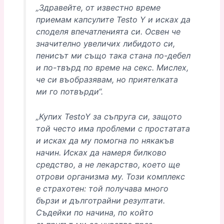
„Здравейте, от известно време
приемам капсулите Testo Y и исках да
споделя впечатленията си. Освен че
значително увеличих либидото си,
пенисът ми също така стана по-дебел
и по-твърд по време на секс. Мислех,
че си въобразявам, но приятелката
ми го потвърди“.
„Купих TestoY за съпруга си, защото
той често има проблеми с простатата
и исках да му помогна по някакъв
начин. Исках да намеря билково
средство, а не лекарство, което ще
отрови организма му. Този комплекс
е страхотен: той получава много
бързи и дълготрайни резултати.
Съдейки по начина, по който