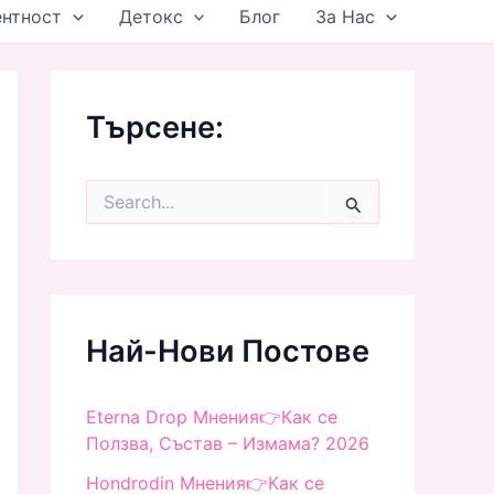
ентност
Детокс
Блог
За Нас
Търсене:
S
e
a
r
c
h
f
Най-Нови Постове
o
r
:
Eterna Drop Мнения👉Как се
Ползва, Състав – Измама? 2026
Hondrodin Мнения👉Как се