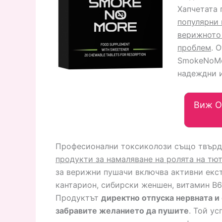
Хапчетата
популярни 
верижното 
проблем
. 
SmokeNoMor
надеждни и
Виж О
Професионални токсиколози също твърд
продукти за намаляване на ролята на т
за верижни пушачи включва активни екст
кантарион, сибирски женшен, витамин В6,
Продуктът
директно отпуска нервната и
забравите желанието да пушите
. Той у