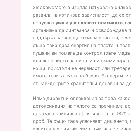
SmokeNoMore е изцяло натурално билково
развили никотинова зависимост, да се о
отпускат ума и успокояват психиката, н
организма да синтезира и освобождава п
поддържа човек щастлив и доволен, осв
също така дава енергия на тялото и пра
пушачи ви помага да контролирате глада 
или желанието за никотин и елиминира с
нощи, пристъпи на нервност или треперещ
имате тези хапчета наблизо. Експертите
от най-добрите хранителни добавки за д
Няма директни оплаквания за това какв
детоксикация на тялото са преминали вс
доказана клинична ефективност от 95% з
дроб. Те също така улесняват дишането,
изпитва неприятни симптоми на абстине