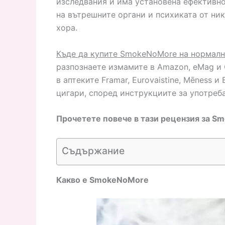
изследвания и има установена ефективн
на вътрешните органи и психиката от ни
хора.
Къде да купите SmokeNoMore на нормална
разпознаете измамите в Amazon, eMag и 
в аптеките Framar, Eurovaistine, Mēness 
цигари, според инструкциите за употреба
Прочетете повече в тази рецензия за S
Съдържание
Какво е SmokeNoMore