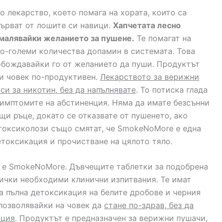
 лекарство, което помага на хората, които са
търват от лошите си навици.
Хапчетата лесно
амалявайки желанието за пушене.
Те помагат на
о-големи количества допамин в системата. Това
обождавайки го от желанието да пуши. Продуктът
ви човек по-продуктивен.
Лекарството за верижни
си за никотин, без да напълнявате
. То потиска глада
имптомите на абстиненция. Няма да имате безсънни
и ръце, докато се отказвате от пушенето, ако
 токсиколози също смятат, че SmokeNoMore е една
етоксикация и прочистване на цялото тяло.
о е SmokeNoMore. Дъвчещите таблетки за подобрена
ички необходими клинични изпитвания. Те имат
а пълна детоксикация на белите дробове и черния
 позволявайки на човек да
стане по-здрав, без да
нция
. Продуктът е предназначен за верижни пушачи,