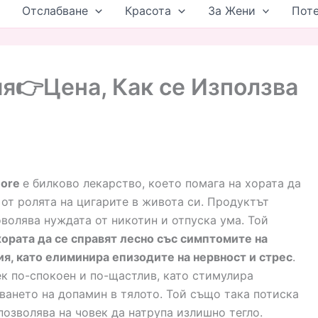
Отслабване
Красота
За Жени
Пот
👉Цена, Как се Използва
ore
е билково лекарство, което помага на хората да
 от ролята на цигарите в живота си. Продуктът
волява нуждата от никотин и отпуска ума. Той
хората да се справят лесно със симптомите на
я, като елиминира епизодите на нервност и стрес
.
к по-спокоен и по-щастлив, като стимулира
ането на допамин в тялото. Той също така потиска
 позволява на човек да натрупа излишно тегло.