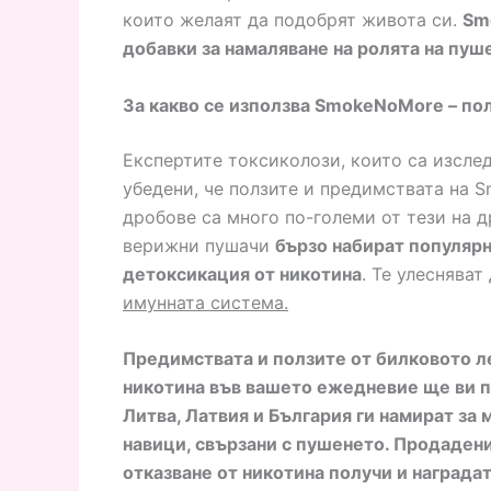
които желаят да подобрят живота си.
Sm
добавки за намаляване на ролята на пуш
За какво се използва SmokeNoMore – по
Експертите токсиколози, които са изслед
убедени, че ползите и предимствата на 
дробове са много по-големи от тези на д
верижни пушачи
бързо набират популярн
детоксикация от никотина
. Те улеснява
имунната система.
Предимствата и ползите от билковото л
никотина във вашето ежедневие ще ви по
Литва, Латвия и България ги намират за
навици, свързани с пушенето. Продадени
отказване от никотина получи и награда