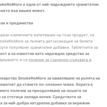
okeNoMore е една от най-надеждните хранителни
енето във вашия живот.
лзи и предимства
вали клиничните изпитвания на този продукт, са
SmokeNoMore за пълната детоксикация на белите
руги популярни хранителни добавки. Таблетките за
ост и са известни като надеждно средство за
т дишането и са
полезни за сърдечно-съдовата и
екарство SmokeNoMore за намаляване на ролята на
могнат да станете по-спокоен човек. Хората в
 много полезни за преодоляване на лошите си
 са стотици хиляди копия. Средството за
та за най-добра натурална добавка за верижни