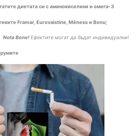
огатите диетата си с аминокиселини и омега-3
теките Framar, Eurovaistine, Mēness и Benu;
Nota Bene!
Ефектите могат да бъдат индивидуални!
орумите