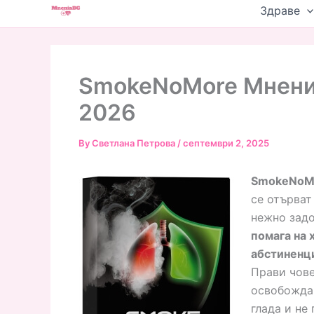
Skip
Здраве
to
content
SmokeNoMore Мнения
2026
By
Светлана Петрова
/
септември 2, 2025
SmokeNoM
се отърват
нежно задо
помага на 
абстиненци
Прави чове
освобождав
глада и не