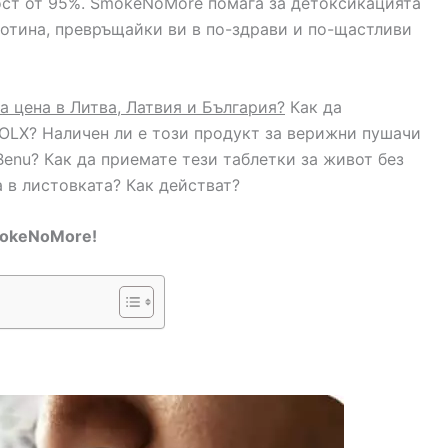
ост от 95%. SmokeNoMore помага за детоксикацията
котина, превръщайки ви в по-здрави и по-щастливи
 цена в Литва, Латвия и България?
Как да
OLX? Наличен ли е този продукт за верижни пушачи
и Benu? Как да приемате тези таблетки за живот без
 в листовката? Как действат?
mokeNoMore!