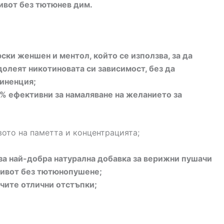
ивот без тютюнев дим.
ски женшен и ментол, който се използва, за да
долеят никотиновата си зависимост, без да
тиненция;
% ефективни за намаляване на желанието за
вото на паметта и концентрацията;
за най-добра натурална добавка за верижни пушачи
живот без тютюнопушене;
чите отлични отстъпки;