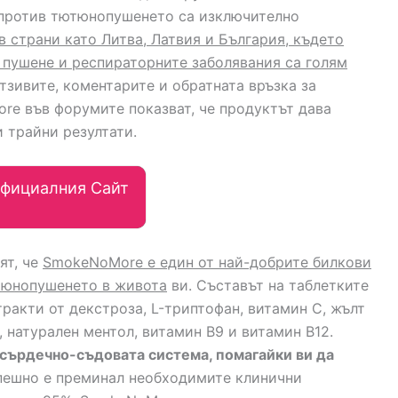
 против тютюнопушенето са изключително
в страни като Литва, Латвия и България, където
пушене и респираторните заболявания са голям
Отзивите, коментарите и обратната връзка за
e във форумите показват, че продуктът дава
 трайни резултати.
фициалния Сайт
ят, че
SmokeNoMore е един от най-добрите билкови
ютюнопушенето в живота
ви. Съставът на таблетките
ракти от декстроза, L-триптофан, витамин С, жълт
 натурален ментол, витамин В9 и витамин В12.
 сърдечно-съдовата система, помагайки ви да
спешно е преминал необходимите клинични