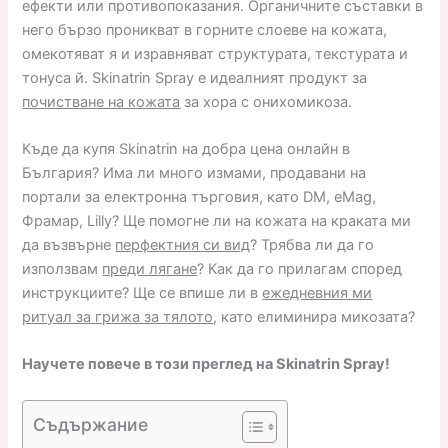
ефекти или противопоказания. Органичните съставки в
него бързо проникват в горните слоеве на кожата,
омекотяват я и изравняват структурата, текстурата и
тонуса й. Skinatrin Spray е идеалният продукт за
почистване на кожата
за хора с онихомикоза.
Къде да купя Skinatrin на добра цена онлайн в
България? Има ли много измами, продавани на
портали за електронна търговия, като DM, eMag,
Фрамар, Lilly? Ще помогне ли на кожата на краката ми
да възвърне
перфектния си вид
? Трябва ли да го
използвам
преди лягане
? Как да го прилагам според
инструкциите? Ще се впише ли в
ежедневния ми
ритуал за грижа за тялото
, като елиминира микозата?
Научете повече в този преглед на Skinatrin Spray!
Съдържание