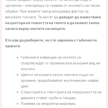
хронична – повтаряща се травма от носенето на тесни
обувки. При жените такъв влошаващ фактор са
високите токчета. Те могат да
доведат до изместване
на центъра на тежестта на тялото и да окажат силен
натиск върху ноктите на палците.
Ето как да разберете, че сте заразени с гъбички по
краката:
Гъбичните инфекции на ноктите се
съпровождат от промяна във външния вид на
ноктите.
Цветът на кожата около ноктите също се
променя, придобивайки жълтеникаво-кафяв
цвят.
Структурата и текстурата на повърхността на
дермата стават груби и твърди.
Появява се неприятна миризма.