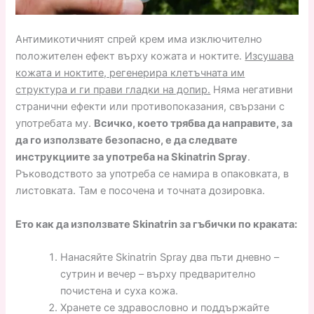
Антимикотичният спрей крем има изключително
положителен ефект върху кожата и ноктите.
Изсушава
кожата и ноктите, регенерира клетъчната им
структура и ги прави гладки на допир.
Няма негативни
странични ефекти или противопоказания, свързани с
употребата му.
Всичко, което трябва да направите, за
да го използвате безопасно, е да следвате
инструкциите за употреба на Skinatrin Spray
.
Ръководството за употреба се намира в опаковката, в
листовката. Там е посочена и точната дозировка.
Ето как да използвате Skinatrin за гъбички по краката:
Нанасяйте Skinatrin Spray два пъти дневно –
сутрин и вечер – върху предварително
почистена и суха кожа.
Хранете се здравословно и поддържайте