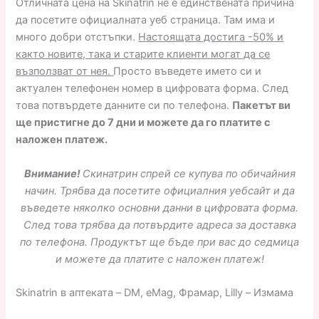
Отличната цена на Skinatrin не е единствената причина
да посетите официалната уеб страница. Там има и
много добри отстъпки.
Настоящата достига -50% и
както новите, така и старите клиенти могат да се
възползват от нея.
Просто въведете името си и
актуален телефонен номер в цифровата форма. След
това потвърдете данните си по телефона.
Пакетът ви
ще пристигне до 7 дни и можете да го платите с
наложен платеж.
Внимание!
Скинатрин спрей се купува по обичайния
начин. Трябва да посетите официалния уебсайт и да
въведете няколко основни данни в цифровата форма.
След това трябва да потвърдите адреса за доставка
по телефона. Продуктът ще бъде при вас до седмица
и можете да платите с наложен платеж!
Skinatrin в аптеката – DM, eMag, Фрамар, Lilly – Измама