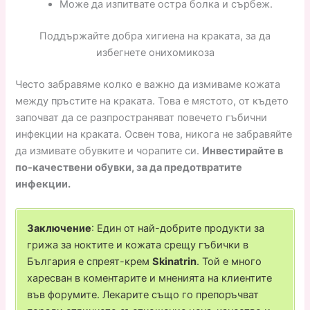
Може да изпитвате остра болка и сърбеж.
Поддържайте добра хигиена на краката, за да
избегнете онихомикоза
Често забравяме колко е важно да измиваме кожата
между пръстите на краката. Това е мястото, от където
започват да се разпространяват повечето гъбични
инфекции на краката. Освен това, никога не забравяйте
да измивате обувките и чорапите си.
Инвестирайте в
по-качествени обувки, за да предотвратите
инфекции.
Заключение
: Един от най-добрите продукти за
грижа за ноктите и кожата срещу гъбички в
България е спреят-крем
Skinatrin
. Той е много
харесван в коментарите и мненията на клиентите
във форумите. Лекарите също го препоръчват