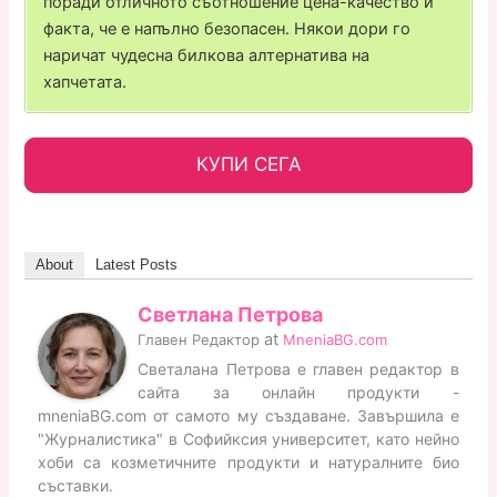
поради отличното съотношение цена-качество и
факта, че е напълно безопасен. Някои дори го
наричат чудесна билкова алтернатива на
хапчетата.
КУПИ СЕГА
About
Latest Posts
Светлана Петрова
at
Главен Редактор
MneniaBG.com
Светалана Петрова е главен редактор в
сайта за онлайн продукти -
mneniaBG.com от самото му създаване. Завършила е
"Журналистика" в Софийксия университет, като нейно
хоби са козметичните продукти и натуралните био
съставки.