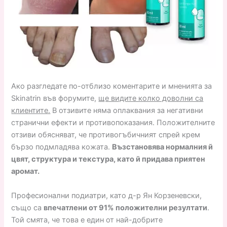
Ако разгледате по-отблизо коментарите и мненията за
Skinatrin във форумите,
ще видите колко доволни са
клиентите.
В отзивите няма оплаквания за негативни
странични ефекти и противопоказания. Положителните
отзиви обясняват, че противогъбичният спрей крем
бързо подмладява кожата.
Възстановява нормалния й
цвят, структура и текстура, като й придава приятен
аромат.
Професионални подиатри, като д-р Ян Корзеневски,
също са
впечатлени от 91% положителни резултати
.
Той смята, че това е един от най-добрите