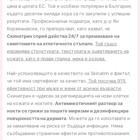
цена в цялата ЕС. Той е особено популярен в България,
където десетки хиляди хора са го закупили с успешни
резултати. Професионални подиатри, като д-р Ян
Корзеньевски, го препоръчват, като казват, че
Скинатрин спрей действа 24/7 за премахване на
симптомите на атлетичното стъпало.
Той също
изравнява структурата, текстурата и оцветяването на
кожата, като я прави гладка, мека и розова.
Най-успокояващото в качеството на Skinatrin е фактът,
че той има сертификат за качество.
Той посочва 91%
ефективност при мъже и жени от всички възрасти
.
Скинатрин е чудесен за регенерацията на нови клетки
на кожата и ноктите.
Антимикотичният разтвор за
нокти се грижи за лошите миризми и дезинфекцира
повърхността на дермата
. Можете да го използвате и
за намаляване на риска от бъдещи инфекции. Няма
съобщавани странични ефекти или противопоказания.