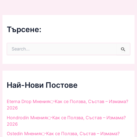
Търсене:
S
e
a
r
c
h
f
Най-Нови Постове
o
r
:
Eterna Drop Мнения👉Как се Ползва, Състав – Измама?
2026
Hondrodin Мнения👉Как се Ползва, Състав – Измама?
2026
Ostedin Мнения👉Как се Ползва, Състав – Измама?