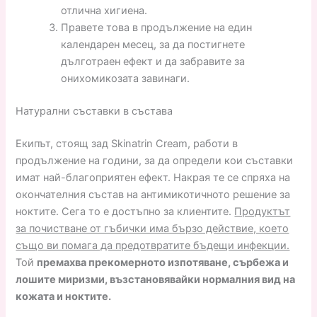
отлична хигиена.
Правете това в продължение на един
календарен месец, за да постигнете
дълготраен ефект и да забравите за
онихомикозата завинаги.
Натурални съставки в състава
Екипът, стоящ зад Skinatrin Cream, работи в
продължение на години, за да определи кои съставки
имат най-благоприятен ефект. Накрая те се спряха на
окончателния състав на антимикотичното решение за
ноктите. Сега то е достъпно за клиентите.
Продуктът
за почистване от гъбички има бързо действие, което
също ви помага да предотвратите бъдещи инфекции.
Той
премахва прекомерното изпотяване, сърбежа и
лошите миризми, възстановявайки нормалния вид на
кожата и ноктите.