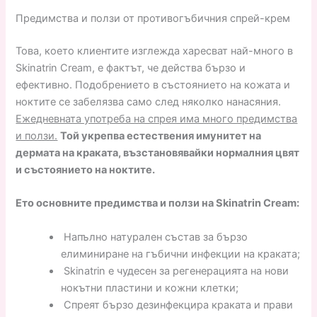
Предимства и ползи от противогъбичния спрей-крем
Това, което клиентите изглежда харесват най-много в
Skinatrin Cream, е фактът, че действа бързо и
ефективно. Подобрението в състоянието на кожата и
ноктите се забелязва само след няколко нанасяния.
Ежедневната употреба на спрея има много предимства
и ползи.
Той укрепва естествения имунитет на
дермата на краката, възстановявайки нормалния цвят
и състоянието на ноктите.
Ето основните предимства и ползи на Skinatrin Cream:
Напълно натурален състав за бързо
елиминиране на гъбични инфекции на краката;
Skinatrin е чудесен за регенерацията на нови
нокътни пластини и кожни клетки;
Спреят бързо дезинфекцира краката и прави