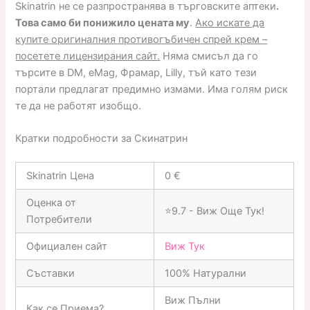
Skinatrin не се разпространява в търговските аптеки
.
Това само би понижило цената му
.
Ако искате да
купите оригиналния противогъбичен спрей крем –
посетете лицензирания сайт.
Няма смисъл да го
търсите в DM, eMag, Фрамар, Lilly, тъй като тези
портали предлагат предимно измами. Има голям риск
те да не работят изобщо.
Кратки подробности за Скинатрин
Skinatrin Цена
0 €
Оценка от
⭐9.7 - Виж Още Тук!
Потребители
Официален сайт
Виж Тук
Съставки
100% Натурални
Виж Пълни
Как се Приема?