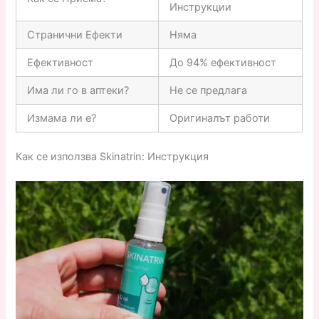
Инструкции
Странични Ефекти
Няма
Ефективност
До 94% ефективност
Има ли го в аптеки?
Не се предлага
Измама ли е?
Оригиналът работи
Как се използва Skinatrin: Инструкция