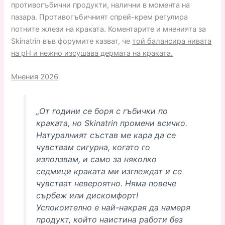
противогъбични продукти, налични в момента на
пазара. Противогъбичният спрей-крем регулира
потните жлези на краката. Коментарите и мненията за
Skinatrin във форумите казват, че
той балансира нивата
на pH и нежно изсушава дермата на краката.
Мнения 2026
„От години се боря с гъбички по
краката, но Skinatrin промени всичко.
Натуралният състав ме кара да се
чувствам сигурна, когато го
използвам, и само за няколко
седмици краката ми изглеждат и се
чувстват невероятно. Няма повече
сърбеж или дискомфорт!
Успокоително е най-накрая да намеря
продукт, който наистина работи без