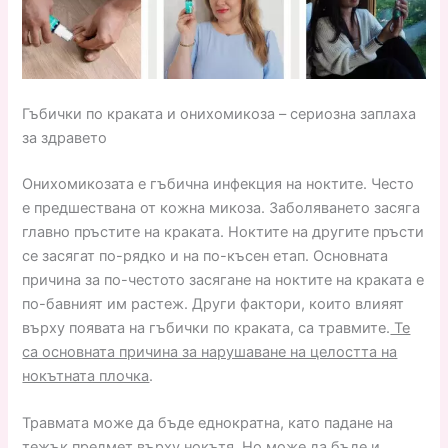
Гъбички по краката и онихомикоза – сериозна заплаха
за здравето
Онихомикозата е гъбична инфекция на ноктите. Често
е предшествана от кожна микоза. Заболяването засяга
главно пръстите на краката. Ноктите на другите пръсти
се засягат по-рядко и на по-късен етап. Основната
причина за по-честото засягане на ноктите на краката е
по-бавният им растеж. Други фактори, които влияят
върху появата на гъбички по краката, са травмите.
Те
са основната причина за нарушаване на целостта на
нокътната плочка
.
Травмата може да бъде еднократна, като падане на
тежък предмет върху нокътя. Но може да бъде и