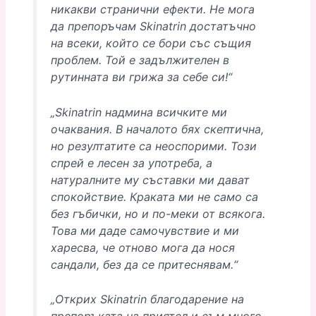
никакви странични ефекти. Не мога
да препоръчам Skinatrin достатъчно
на всеки, който се бори със същия
проблем. Той е задължителен в
рутинната ви грижа за себе си!“
„Skinatrin надмина всичките ми
очаквания. В началото бях скептична,
но резултатите са неоспорими. Този
спрей е лесен за употреба, а
натуралните му съставки ми дават
спокойствие. Краката ми не само са
без гъбички, но и по-меки от всякога.
Това ми даде самочувствие и ми
харесва, че отново мога да нося
сандали, без да се притеснявам.“
„Открих Skinatrin благодарение на