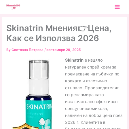
Skip
to
content
Skinatrin Мнения👉Цена,
Как се Използва 2026
By
Светлана Петрова
/
септември 29, 2025
Skinatrin
е изцяло
натурален спрей крем за
премахване на
гъбички по
краката
и атлетично
стъпало. Производителят
го рекламира като
изключително ефективен
срещу онихомикоза,
наличен на добра цена през
2026 г. Клиентите в