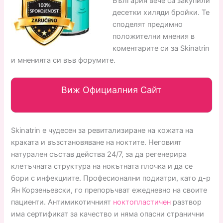
България вече са закупили
десетки хиляди бройки. Те
споделят предимно
положителни мнения в
коментарите си за Skinatrin
и мненията си във форумите.
Виж Официалния Сайт
Skinatrin е чудесен за ревитализиране на кожата на
краката и възстановяване на ноктите. Неговият
натурален състав действа 24/7, за да регенерира
клетъчната структура на нокътната плочка и да се
бори с инфекциите. Професионални подиатри, като д-р
Ян Корзеньевски, го препоръчват ежедневно на своите
пациенти. Антимикотичният
ноктопластичен
разтвор
има сертификат за качество и няма опасни странични