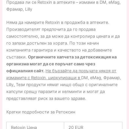
Продава ли се Retoxin в аптеките – измами в DM, eMag,
Фрамар, Lilly
Няма да намерите Retoxin в продажба в аптеките.
Производителят предпочита да го продава
самостоятелно, за да може да контролира цената и да
го запази достъпен за хората. По този начин
компанията гарантира и качеството на добавените
съставки.
Органичните хапчета за детоксикация на
организма могат да се поръчат само чрез
официалния сайт.
Не бързайте да поръчате някоя от
измамите с Retoxin, циркулиращи в
DM, eMag, Фрамар,
Lilly
.
Тези продукти нямат нищо общо с оригиналните
капсули срещу паразити и хелминти и могат да
представляват риск за вашето здраве.
Кратки подробности за Ретоксин
Retoxin Цена
20 EUR