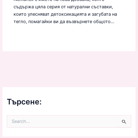
съдържа цяла серия от натурални съставки,
които улесняват детоксикацията и загубата на
тегло, помагайки ви да възвърнете общото…
Търсене:
S
e
a
r