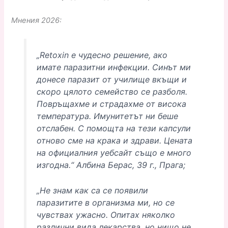
Мнения 2026:
„Retoxin е чудесно решение, ако
имате паразитни инфекции. Синът ми
донесе паразит от училище вкъщи и
скоро цялото семейство се разболя.
Повръщахме и страдахме от висока
температура. Имунитетът ни беше
отслабен. С помощта на тези капсули
отново сме на крака и здрави. Цената
на официалния уебсайт също е много
изгодна.“ Албина Берас, 39 г., Прага;
„Не знам как са се появили
паразитите в организма ми, но се
чувствах ужасно. Опитах няколко
различни вида лекарства, но нищо не