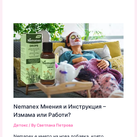
Nemanex Мнения и Инструкция –
Измама или Работи?
Детокс
/ By
Светлана Петрова
Nemanex е името на нова добавка, която