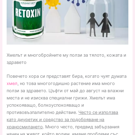
Хмелът и многобройните му ползи за тялото, кожата и
здравето
Повечето хора си представят бира, когато чуят думата
хмел
, но това многогодишно растение има много
ползи за здравето. Цъфти от май до август на влажни
места и не изисква специални грижи. Хмелът има
успокояващо, болкоуспокояващо и
противовъзпалително действие.
Често се използва
като диуретик и средство за подобряване на
храносмилането
. Много често, предвид забързания
начин на живот, който водим, имаме проблеми със