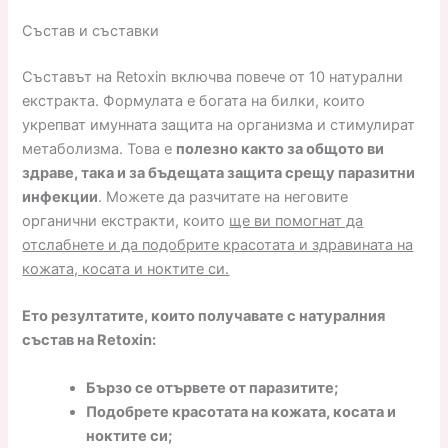
Състав и съставки
Съставът на Retoxin включва повече от 10 натурални
екстракта. Формулата е богата на билки, които
укрепват имунната защита на организма и стимулират
метаболизма. Това е
полезно както за общото ви
здраве, така и за бъдещата защита срещу паразитни
инфекции
. Можете да разчитате на неговите
органични екстракти, които
ще ви помогнат да
отслабнете и да подобрите красотата и здравината на
кожата, косата и ноктите си.
Ето резултатите, които получавате с натуралния
състав на Retoxin:
Бързо се отървете от паразитите;
Подобрете красотата на кожата, косата и
ноктите си;