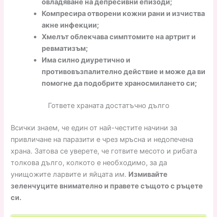
овладяване на депресивни епизоди;
Компресира отворени кожни рани и изчиства
акне инфекции;
Хмелът облекчава симптомите на артрит и
ревматизъм;
Има силно диуретично и
противовъзпалително действие и може да ви
помогне да подобрите храносмилането си;
Гответе храната достатъчно дълго
Всички знаем, че един от най-честите начини за
привличане на паразити е чрез мръсна и недопечена
храна. Затова се уверете, че готвите месото и рибата
толкова дълго, колкото е необходимо, за да
унищожите ларвите и яйцата им.
Измивайте
зеленчуците внимателно и правете същото с ръцете
си.