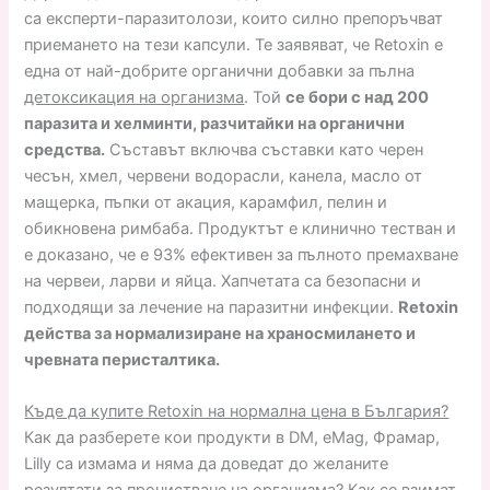
са експерти-паразитолози, които силно препоръчват
приемането на тези капсули. Те заявяват, че Retoxin е
една от най-добрите органични добавки за пълна
детоксикация на организма
. Той
се бори с над 200
паразита и хелминти, разчитайки на органични
средства.
Съставът включва съставки като черен
чесън, хмел, червени водорасли, канела, масло от
мащерка, пъпки от акация, карамфил, пелин и
обикновена римбаба. Продуктът е клинично тестван и
е доказано, че е 93% ефективен за пълното премахване
на червеи, ларви и яйца. Хапчетата са безопасни и
подходящи за лечение на паразитни инфекции.
Retoxin
действа за нормализиране на храносмилането и
чревната перисталтика.
Къде да купите Retoxin на нормална цена в България?
Как да разберете кои продукти в DM, eMag, Фрамар,
Lilly са измама и няма да доведат до желаните
резултати за прочистване на организма? Как се взимат