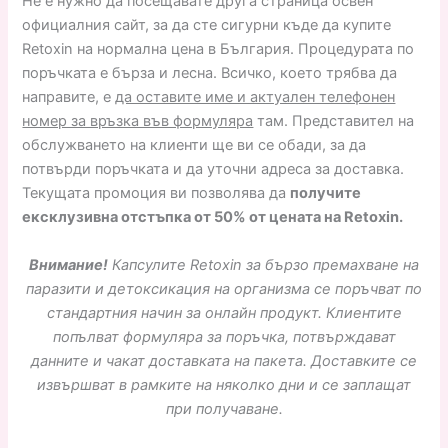
Не е нужно да посещавате друга страница освен
официалния сайт, за да сте сигурни къде да купите
Retoxin на нормална цена в България. Процедурата по
поръчката е бърза и лесна. Всичко, което трябва да
направите, е
да оставите име и актуален телефонен
номер за връзка във формуляра
там. Представител на
обслужването на клиенти ще ви се обади, за да
потвърди поръчката и да уточни адреса за доставка.
Текущата промоция ви позволява да
получите
ексклузивна отстъпка от 50% от цената на Retoxin.
Внимание!
Капсулите Retoxin за бързо премахване на
паразити и детоксикация на организма се поръчват по
стандартния начин за онлайн продукт. Клиентите
попълват формуляра за поръчка, потвърждават
данните и чакат доставката на пакета. Доставките се
извършват в рамките на няколко дни и се заплащат
при получаване.