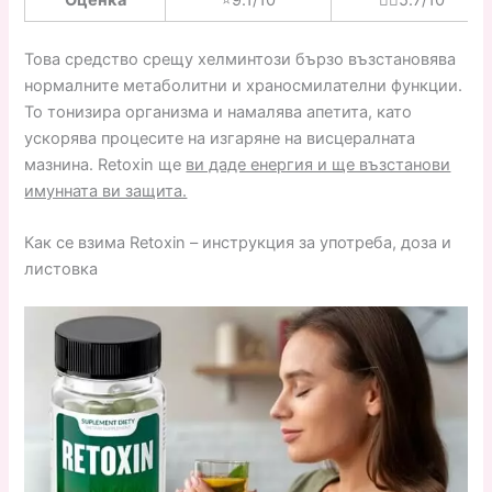
Оценка
⭐️9.1/10
👎🏼5.7/10
Това средство срещу хелминтози бързо възстановява
нормалните метаболитни и храносмилателни функции.
То тонизира организма и намалява апетита, като
ускорява процесите на изгаряне на висцералната
мазнина. Retoxin ще
ви даде енергия и ще възстанови
имунната ви защита.
Как се взима Retoxin – инструкция за употреба, доза и
листовка