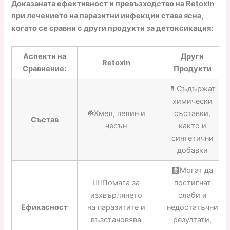
Доказаната ефективност и превъзходство на Retoxin
при лечението на паразитни инфекции става ясна,
когато се сравни с други продукти за детоксикация:
Аспекти на
Други
Retoxin
Сравнение:
Продукти
💊Съдържат
химически
☘️Хмел, пелин и
съставки,
Състав
чесън
както и
синтетични
добавки
🩻Могат да
👍🏼Помага за
постигнат
изхвърлянето
слаби и
Ефикасност
на паразитите и
недостатъчни
възстановява
резултати,