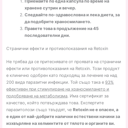
Приемайте по една капсула по време на
хранене сутрин и вечер.
Следвайте по-здравословна и лека диета, за
да подобрите храносмилането.
Правете това в продължение на 45
последователни дни.
Странични ефекти и противопоказания на Retoxin
Не трябва да се притеснявате от проявата на странични
ефекти или противопоказания на Retoxin. Този продукт
е клинично одобрен като подходящ за лечение на над
200 вида паразитни инфекции. Той също така е
93%
ефективен при стимулиране на храносмилането и
подобряване на метаболизма
. Има сертификат за
качество, който потвърждава това. Експертите
паразитолози също твърдят, че
Retoxin не е опасен, а
е един от най-добрите налични естествени начини за
изхвърляне на хелминтите от тялото и органите ви.