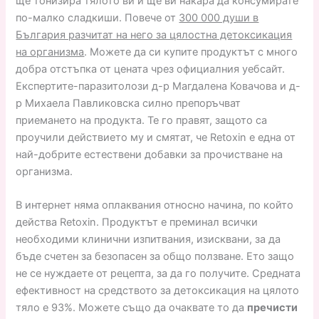
ще тонизира тялото ви и ще ви накара да консумирате
по-малко сладкиши. Повече от
300 000 души в
България разчитат на него за цялостна детоксикация
на организма
. Можете да си купите продуктът с много
добра отстъпка от цената чрез официалния уебсайт.
Експертите-паразитолози д-р Магдалена Ковачова и д-
р Михаела Павликовска силно препоръчват
приемането на продукта. Те го правят, защото са
проучили действието му и смятат, че Retoxin е една от
най-добрите естествени добавки за прочистване на
организма.
В интернет няма оплаквания относно начина, по който
действа Retoxin. Продуктът е преминал всички
необходими клинични изпитвания, изисквани, за да
бъде счетен за безопасен за общо ползване. Ето защо
не се нуждаете от рецепта, за да го получите. Средната
ефективност на средството за детоксикация на цялото
тяло е 93%. Можете също да очаквате то да
пречисти