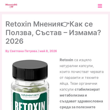
Skip
to
content
Retoxin Мнения👉Как се
Ползва, Състав – Измама?
2026
By
Светлана Петрова
/
май 8, 2026
Retoxin
са изцяло
натурални капсули,
които почистват червата
от паразити и техните
яйца. Тези органични
капсули
стабилизират
метаболизма и
създават здравословна
среда за полезните