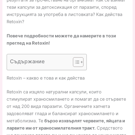
тези капсули за детоксикация от паразити, според
инструкцията за употреба в листовката? Как действа
Retoxin?
Повече подробности можете да намерите в този
преглед на Retoxin!
Съдържание
Retoxin – какво е това и как действа
Retoxin са изцяло натурални капсули, които
стимулират храносмилането и помагат да се отървете
от над 200 вида паразити. Органичните хапчета
задоволяват глада и балансират храносмилането и
метаболизма. Те
бързо изхвърлят червеите, яйцата и
ларвите им от храносмилателния тракт.
Средството