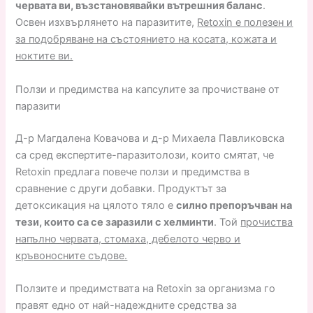
червата ви, възстановявайки вътрешния баланс
.
Освен изхвърлянето на паразитите,
Retoxin е полезен и
за подобряване на състоянието на косата, кожата и
ноктите ви.
Ползи и предимства на капсулите за прочистване от
паразити
Д-р Магдалена Ковачова и д-р Михаела Павликовска
са сред експертите-паразитолози, които смятат, че
Retoxin предлага повече ползи и предимства в
сравнение с други добавки. Продуктът за
детоксикация на цялото тяло е
силно препоръчван на
тези, които са се заразили с хелминти
. Той
прочиства
напълно червата, стомаха, дебелото черво и
кръвоносните съдове.
Ползите и предимствата на Retoxin за организма го
правят едно от най-надеждните средства за