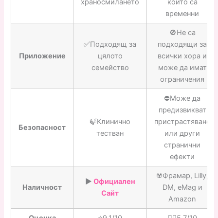
храносмилането
които са
временни
🚫Не са
✅Подходящ за
подходящи за
Приложение
цялото
всички хора и
семейство
може да имат
ограничения
⛔️Може да
предизвикват
🍃Клинично
пристрастяване
Безопасност
тестван
или други
странични
ефекти
☢️Фрамар, Lilly,
▶️
Официален
Наличност
DM, eMag и
Сайт
Amazon