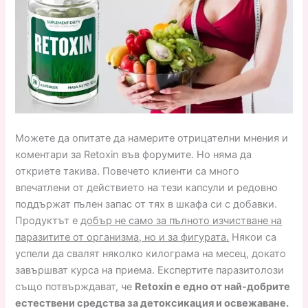
Можете да опитате да намерите отрицателни мнения и
коментари за Retoxin във форумите. Но няма да
откриете такива. Повечето клиенти са много
впечатлени от действието на тези капсули и редовно
поддържат пълен запас от тях в шкафа си с добавки.
Продуктът е
добър не само за пълното изчистване на
паразитите от организма, но и за фигурата.
Някои са
успели да свалят няколко килограма на месец, докато
завършват курса на приема. Експертите паразитолози
също потвърждават, че
Retoxin е едно от най-добрите
естествени средства за детоксикация и освежаване.