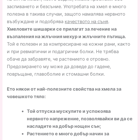
заспиването и безсъние. Употребата на хмел е много
полезна в такива случаи, защото намалява нервното
възбуждане и подобрява
качеството на съня
.
Хмеловите шишарки се прилагат за лечение на
възпаления на жлъчния мехур и жлъчните пътища.
Той е полезен и за компресиране на кожни рани, както
и при ревматични и подагрични болки. Не трябва
обаче да забравяте, че растението е отровно.
Предозирането му може да доведе до гадене,
повръщане, главоболие и стомашни болки.
Ето някои от най-полезните свойства на хмела за
човешкото тяло:
Той отпуска мускулите и успокоява
нервното напрежение, позволявайки ви да се
насладите на добър нощен сън;
Растението е много добър начин за