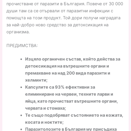
прочистване от паразити в България. Повече от 30 000
души там са се отървали от паразитни инфекции с
помощта на този продукт. Той дори получи наградата
за най-добро ново средство за детоксикация на
организма.
ПРЕДИМСТВА:
Изцяло органичен състав, който действа за
детоксикация на вътрешните органи и
премахване на над 200 вида паразити и
хелминти;
Капсулите са 93% ефективни за
елиминиране на червеи, техните ларви и
яйца, като прочистват вътрешните органи,
червата и стомаха;
Те също подобряват състоянието на кожата,
косата и ноктите;
Паразитолозите в България му присъдиха