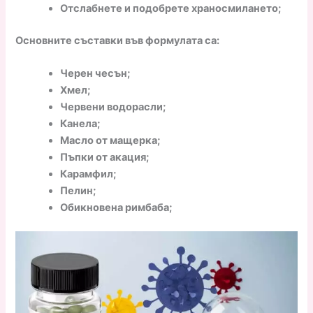
Отслабнете и подобрете храносмилането;
Основните съставки във формулата са:
Черен чесън;
Хмел;
Червени водорасли;
Канела;
Масло от мащерка;
Пъпки от акация;
Карамфил;
Пелин;
Обикновена римбаба;