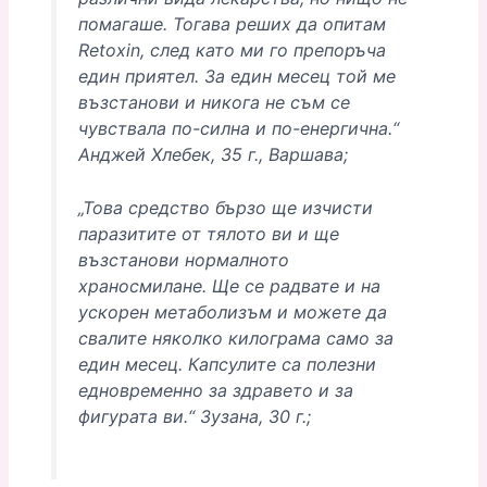
помагаше. Тогава реших да опитам
Retoxin, след като ми го препоръча
един приятел. За един месец той ме
възстанови и никога не съм се
чувствала по-силна и по-енергична.“
Анджей Хлебек, 35 г., Варшава;
„Това средство бързо ще изчисти
паразитите от тялото ви и ще
възстанови нормалното
храносмилане. Ще се радвате и на
ускорен метаболизъм и можете да
свалите няколко килограма само за
един месец. Капсулите са полезни
едновременно за здравето и за
фигурата ви.“ Зузана, 30 г.;