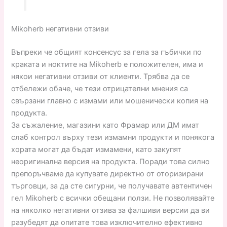
Mikoherb негативни отзиви
Въпреки че общият консенсус за гела за гъбички по
краката и ноктите на Mikoherb е положителен, има и
някои негативни отзиви от клиенти. Трябва да се
отбележи обаче, че тези отрицателни мнения са
свързани главно с измами или мошенически копия на
продукта.
За съжаление, магазини като Фрамар или ДМ имат
слаб контрол върху тези измамни продукти и понякога
хората могат да бъдат измамени, като закупят
неоригинална версия на продукта. Поради това силно
препоръчваме да купувате директно от оторизирани
търговци, за да сте сигурни, че получавате автентичен
гел Mikoherb с всички обещани ползи. Не позволявайте
на няколко негативни отзива за фалшиви версии да ви
разубедят да опитате това изключително ефективно