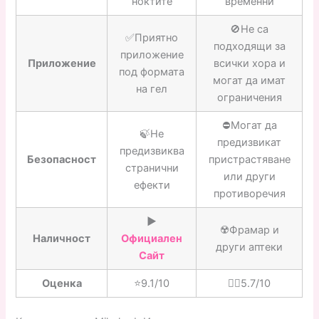
ноктите
временни
🚫Не са
✅Приятно
подходящи за
приложение
Приложение
всички хора и
под формата
могат да имат
на гел
ограничения
⛔️Могат да
🍃Не
предизвикат
предизвиква
Безопасност
пристрастяване
странични
или други
ефекти
противоречия
▶️
☢️Фрамар и
Наличност
Официален
други аптеки
Сайт
Оценка
⭐️9.1/10
👎🏼5.7/10