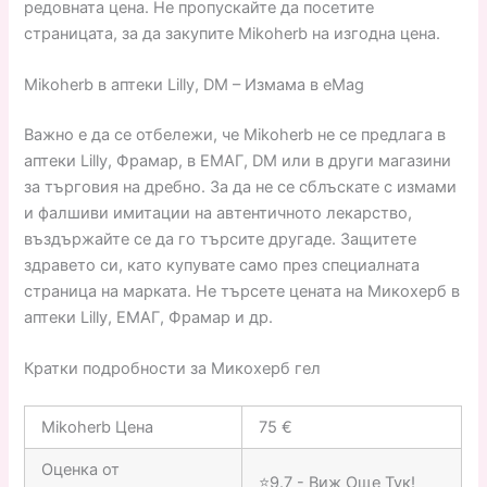
редовната цена. Не пропускайте да посетите
страницата, за да закупите Mikoherb на изгодна цена.
Mikoherb в аптеки Lilly, DM – Измама в eMag
Важно е да се отбележи, че Mikoherb не се предлага в
аптеки Lilly, Фрамар, в ЕМАГ, DM или в други магазини
за търговия на дребно. За да не се сблъскате с измами
и фалшиви имитации на автентичното лекарство,
въздържайте се да го търсите другаде. Защитете
здравето си, като купувате само през специалната
страница на марката. Не търсете цената на Микохерб в
аптеки Lilly, ЕМАГ, Фрамар и др.
Кратки подробности за Микохерб гел
Mikoherb Цена
75 €
Оценка от
⭐9.7 - Виж Още Тук!