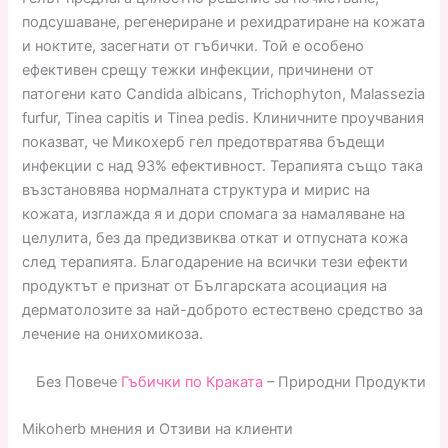
подсушаване, регенериране и рехидратиране на кожата
и ноктите, засегнати от гъбички. Той е особено
ефективен срещу тежки инфекции, причинени от
патогени като Candida albicans, Trichophyton, Malassezia
furfur, Tinea capitis и Tinea pedis. Клиничните проучвания
показват, че Микохерб гел предотвратява бъдещи
инфекции с над 93% ефективност. Терапията също така
възстановява нормалната структура и мирис на
кожата, изглажда я и дори спомага за намаляване на
целулита, без да предизвиква откат и отпусната кожа
след терапията. Благодарение на всички тези ефекти
продуктът е признат от Българската асоциация на
дерматолозите за най-доброто естествено средство за
лечение на онихомикоза.
Без Повече
Гъбички по Краката
– Природни Продукти
Mikoherb мнения и Отзиви на клиенти