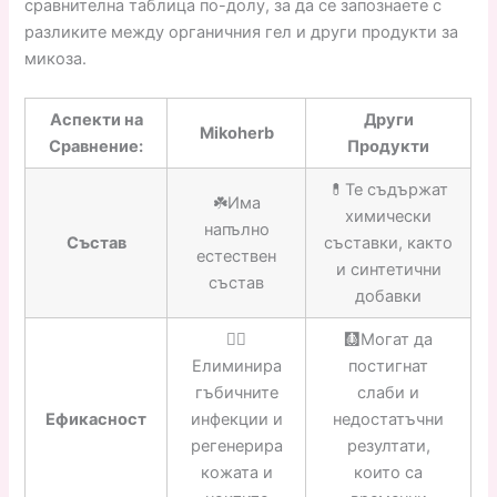
сравнителна таблица по-долу, за да се запознаете с
разликите между органичния гел и други продукти за
микоза.
Аспекти на
Други
Mikoherb
Сравнение:
Продукти
💊Те съдържат
☘️Има
химически
напълно
Състав
съставки, както
естествен
и синтетични
състав
добавки
👍🏼
🩻Могат да
Елиминира
постигнат
гъбичните
слаби и
Ефикасност
инфекции и
недостатъчни
регенерира
резултати,
кожата и
които са