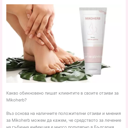
Какво обикновено пишат клиентите в своите отзиви за
Mikoherb?
Въз основа на наличните положителни отзиви и мнения
за Mikoherb можем да кажем, че средството за лечение
на гъбична инфекция е много популярно в България.