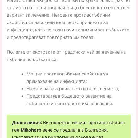
Когато става въпрос за гъбички по краката, екстрактът
от листа на градински чай също блести като естествен
вариант за лечение. Неговите противогъбични
свойства са насочени към първопричината за
инфекцията, като по този начин елиминират гъбичките
и предотвратяват повторната им поява.
Ползите от екстракта от градински чай за лечение на
гъбички по краката са:
Мощни противогъбични свойства за
премахване на инфекцията;
Намалява зачервяването и възпалението;
Предотвратява бъдещото развитие на
гъбичките и повторното им появяване.
Долна линия
: Високоефективният противогъбичен
гел
Mikoherb
вече се предлага в България.
Съставът му на биологична основа е без