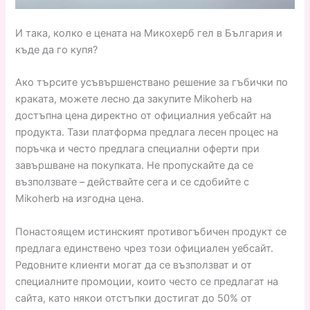
И така, колко е цената на Микохерб гел в България и
къде да го купя?
Ако търсите усъвършенствано решение за гъбички по
краката, можете лесно да закупите Mikoherb на
достъпна цена директно от официалния уебсайт на
продукта. Тази платформа предлага лесен процес на
поръчка и често предлага специални оферти при
завършване на покупката. Не пропускайте да се
възползвате – действайте сега и се сдобийте с
Mikoherb на изгодна цена.
Понастоящем истинският противогъбичен продукт се
предлага единствено чрез този официален уебсайт.
Редовните клиенти могат да се възползват и от
специалните промоции, които често се предлагат на
сайта, като някои отстъпки достигат до 50% от