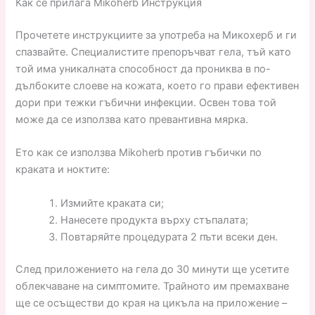
Как се прилага Mikoherb Инструкция
Прочетете инструкциите за употреба на Микохерб и ги
спазвайте. Специалистите препоръчват гела, тъй като
той има уникалната способност да прониква в по-
дълбоките слоеве на кожата, което го прави ефективен
дори при тежки гъбични инфекции. Освен това той
може да се използва като превантивна мярка.
Ето как се използва Mikoherb против гъбички по
краката и ноктите:
Измийте краката си;
Нанесете продукта върху стъпалата;
Повтаряйте процедурата 2 пъти всеки ден.
След приложението на гела до 30 минути ще усетите
облекчаване на симптомите. Трайното им премахване
ще се осъществи до края на цикъла на приложение –