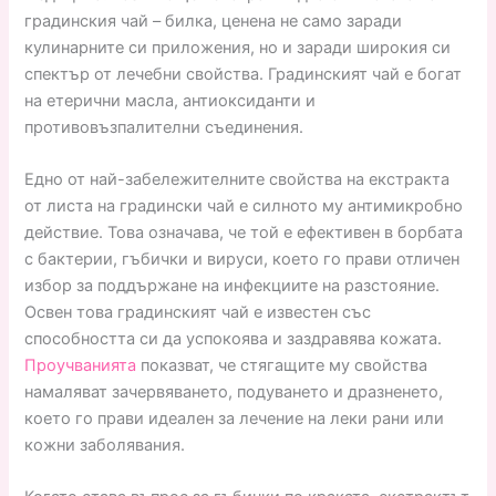
градинския чай – билка, ценена не само заради
кулинарните си приложения, но и заради широкия си
спектър от лечебни свойства. Градинският чай е богат
на етерични масла, антиоксиданти и
противовъзпалителни съединения.
Едно от най-забележителните свойства на екстракта
от листа на градински чай е силното му антимикробно
действие. Това означава, че той е ефективен в борбата
с бактерии, гъбички и вируси, което го прави отличен
избор за поддържане на инфекциите на разстояние.
Освен това градинският чай е известен със
способността си да успокоява и заздравява кожата.
Проучванията
показват, че стягащите му свойства
намаляват зачервяването, подуването и дразненето,
което го прави идеален за лечение на леки рани или
кожни заболявания.