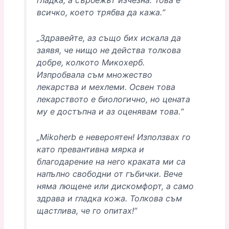
гладка, а сърбежът изчезна. Това е
всичко, което трябва да кажа.“
„Здравейте, аз също бих искала да
заявя, че нищо не действа толкова
добре, колкото Микохерб.
Изпробвала съм множество
лекарства и мехлеми. Освен това
лекарството е биологично, но цената
му е достъпна и аз оценявам това.“
„Mikoherb е невероятен! Използвах го
като превантивна мярка и
благодарение на него краката ми са
напълно свободни от гъбички. Вече
няма лющене или дискомфорт, а само
здрава и гладка кожа. Толкова съм
щастлива, че го опитах!“