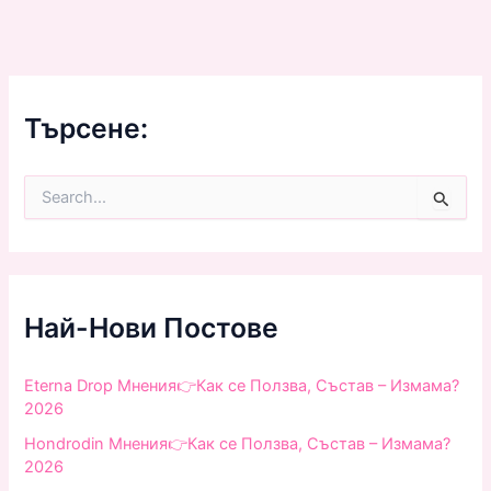
Търсене:
S
e
a
r
c
h
f
Най-Нови Постове
o
r
:
Eterna Drop Мнения👉Как се Ползва, Състав – Измама?
2026
Hondrodin Мнения👉Как се Ползва, Състав – Измама?
2026