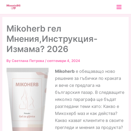
Skip
to
content
Mikoherb гел
Мнения,Инструкция-
Измама? 2026
By
Светлана Петрова
/
септември 4, 2024
Mikoherb
е обещаващо ново
решение за гъбички по краката
и вече се предлага на
българския пазар. В следващите
няколко параграфа ще бъдат
разгледани теми като: Какво е
Микохерб маз и как действа?
Какво казват клиентите в своите
прегледи и мнения за продукта?