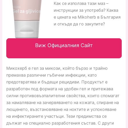
Как се използва тази маз –
инструкции за употреба? Каква
е цената на Mikoherb в България
и откъде да го закупите?
Виж Официалния Сайт
Микохерб е гел за микози, който бързо и трайно
премахва различни гъбични инфекции, като
предотвратява и бъдещи рецидиви. Продуктът е
разработен под формата на удобен гел и притежава
силни противовъзпалителни свойства, които спомагат
за намаляване на зачервяването на кожата, спиране на
лющенето, възстановяване на ноктите и успокояване
на инфектираните участъци. Тези предимства се
дължат на специално разработения състав. С други