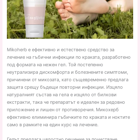
Mikoherb е ефективно и естествено средство за
лечение на гъбични инфекции по краката, разработено
под формата на нежен гел. Той постепенно
неутрализира дискомфорта и болезнените симптоми,
причинени от микозата, като същевременно предлага
защита срещу бъдещи повторни инфекции. Изцяло
натуралният състав на гела е изцяло от билкови
екстракти, така че препаратът е идеален за редовно
приложение и лишен от противоречия. Микохерб
ефективно елиминира гъбичките по краката и ноктите
само в рамките на един курс на лечение.
Гелът предлага цялостно решение за почистване,