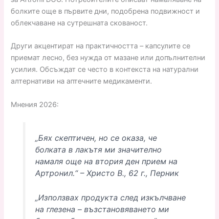
болките още в първите дни, подобрена подвижност и
облекчаване на сутрешната скованост.
Други акцентират на практичността – капсулите се
приемат лесно, без нужда от мазане или допълнителни
усилия. Обсъждат се често в контекста на натурални
алтернативи на аптечните медикаменти.
Мнения 2026:
„Бях скептичен, но се оказа, че
болката в лакътя ми значително
намаля още на втория ден прием на
Артронил.“ – Христо В., 62 г., Перник
„Използвах продукта след изкълчване
на глезена – възстановяването ми