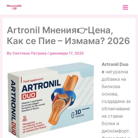
Skip
to
content
Artronil Мнения👉Цена,
Как се Пие – Измама? 2026
By
Светлана Петрова
/
декември 17, 2025
Artronil Duo
е
натурална
добавка на
билкова
основа,
създадена за
облекчаване
на ставни
болки и
дискомфорт.