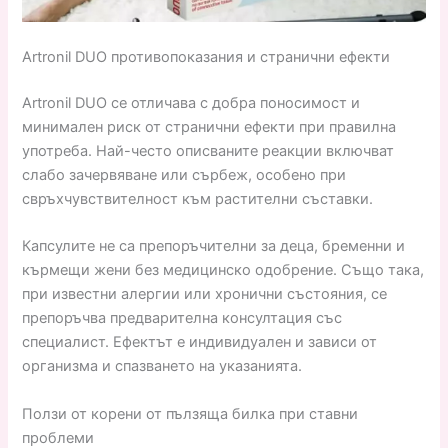
Artronil DUO противопоказания и странични ефекти
Artronil DUO се отличава с добра поносимост и
минимален риск от странични ефекти при правилна
употреба. Най-често описваните реакции включват
слабо зачервяване или сърбеж, особено при
свръхчувствителност към растителни съставки.
Капсулите не са препоръчителни за деца, бременни и
кърмещи жени без медицинско одобрение. Също така,
при известни алергии или хронични състояния, се
препоръчва предварителна консултация със
специалист. Ефектът е индивидуален и зависи от
организма и спазването на указанията.
Ползи от корени от пълзяща билка при ставни
проблеми