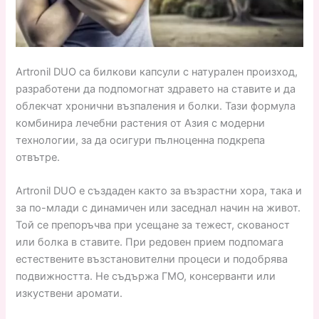
Artronil DUO са билкови капсули с натурален произход,
разработени да подпомогнат здравето на ставите и да
облекчат хронични възпаления и болки. Тази формула
комбинира лечебни растения от Азия с модерни
технологии, за да осигури пълноценна подкрепа
отвътре.
Artronil DUO е създаден както за възрастни хора, така и
за по-млади с динамичен или заседнал начин на живот.
Той се препоръчва при усещане за тежест, скованост
или болка в ставите. При редовен прием подпомага
естествените възстановителни процеси и подобрява
подвижността. Не съдържа ГМО, консерванти или
изкуствени аромати.