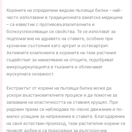
Корените на определени видове пълзящи билки – най-
често използвани в традиционната азиатска медицина
– са известни с противовъзпалителните и
болкоуспокояващи си свойства. Те се използват за
подпомагане на здравето на ставите, особено при
хронични състояния като артрит и остеоартрит.
Активните компоненти в корените на тези растения
съдействат за намаляване на отоците, подобряват
микроциркулацията в тъканите и облекчават
мускулната скованост.
Екстрактът от корени на пълзяща билка може да
ускори възстановителните процеси и да помогне за
запазване на еластичността на ставния хрущял. При
редовен прием се наблюдава по-лесно движение и по-
малко усещане за напрежение в ставите. Благодарение
на своя естествен произход, тези растителни корени се
понасят добре и са подходящи за дългосрочна