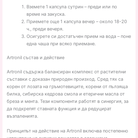
Вземете 1 капсула сутрин – преди или по
време на закуска.
Приемете още 1 капсула вечер – около 18-20
ч., преди вечеря.
Осигурете си достатъчен прием на вода – поне
една чаша при всяко приемане.
Artronil състав и действие
Artronil съдържа балансиран комплекс от растителни
съставки с доказан природен произход. Сред тях са
корен от лозата на гръмотевиците, корени от пълзяща
билка, сибирска кедрова смола и етерични масла от
бреза и мента. Тези компоненти работят в синергия, за
да подкрепят ставната функция и да редуцират
възпаленията.
Принципът на действие на Artronil включва постепенно