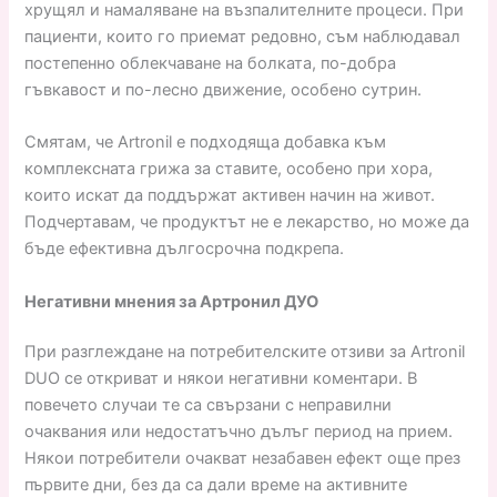
хрущял и намаляване на възпалителните процеси. При
пациенти, които го приемат редовно, съм наблюдавал
постепенно облекчаване на болката, по-добра
гъвкавост и по-лесно движение, особено сутрин.
Смятам, че Artronil е подходяща добавка към
комплексната грижа за ставите, особено при хора,
които искат да поддържат активен начин на живот.
Подчертавам, че продуктът не е лекарство, но може да
бъде ефективна дългосрочна подкрепа.
Негативни мнения за Артронил ДУО
При разглеждане на потребителските отзиви за Artronil
DUO се откриват и някои негативни коментари. В
повечето случаи те са свързани с неправилни
очаквания или недостатъчно дълъг период на прием.
Някои потребители очакват незабавен ефект още през
първите дни, без да са дали време на активните