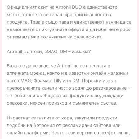
Официалният сайт на Artronil DUO е единственото
място, от което се гарантира оригиналност на
продукта. Това е също така и единственият начин да се
възползвате от актуалните оферти и да избегнете риск
от измама или получаване на фалшификат.
Artronil в аптеки, eMAG, DM – измама?
Важно е да се знае, че Artronil не се предлага в
аптечната мрежа, както и в известни онлайн магазини
като eMAG, Фрамар, Lilly или DM. Поръчки извън
препоръчаните канали често водят до разочарование –
потребители съобщават за продукти с подвеждащи
опаковки, неясен произход и съмнителен състав.
Нарастват сигналите от хора, закупили продукти
подобни на Артронил от рекламирани сайтове или
онлайн платформи. Често тези версии са неефективни,