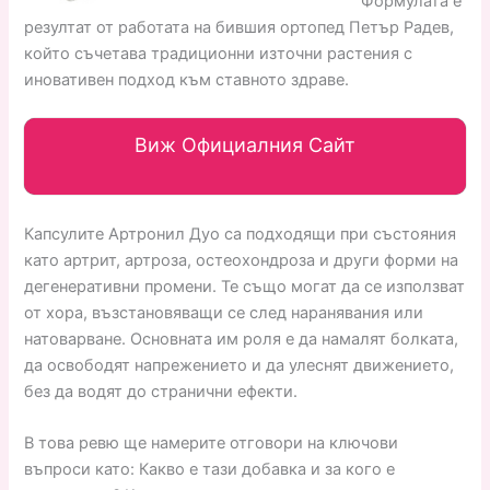
Формулата е
резултат от работата на бившия ортопед Петър Радев,
който съчетава традиционни източни растения с
иновативен подход към ставното здраве.
Виж Официалния Сайт
Капсулите Артронил Дуо са подходящи при състояния
като артрит, артроза, остеохондроза и други форми на
дегенеративни промени. Те също могат да се използват
от хора, възстановяващи се след наранявания или
натоварване. Основната им роля е да намалят болката,
да освободят напрежението и да улеснят движението,
без да водят до странични ефекти.
В това ревю ще намерите отговори на ключови
въпроси като: Какво е тази добавка и за кого е