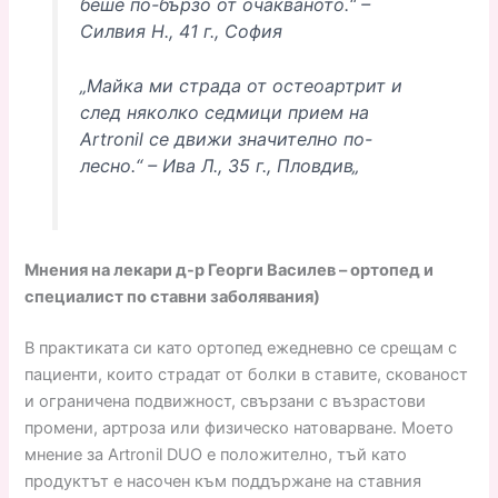
беше по-бързо от очакваното.“ –
Силвия Н., 41 г., София
„Майка ми страда от остеоартрит и
след няколко седмици прием на
Artronil се движи значително по-
лесно.“ – Ива Л., 35 г., Пловдив„
Мнения на лекари д-р Георги Василев – ортопед и
специалист по ставни заболявания)
В практиката си като ортопед ежедневно се срещам с
пациенти, които страдат от болки в ставите, скованост
и ограничена подвижност, свързани с възрастови
промени, артроза или физическо натоварване. Моето
мнение за Artronil DUO е положително, тъй като
продуктът е насочен към поддържане на ставния