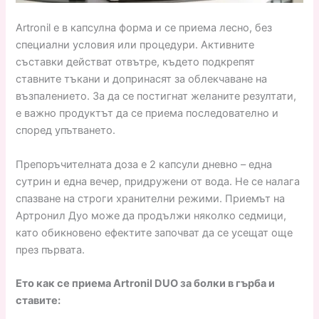
Artronil е в капсулна форма и се приема лесно, без
специални условия или процедури. Активните
съставки действат отвътре, където подкрепят
ставните тъкани и допринасят за облекчаване на
възпалението. За да се постигнат желаните резултати,
е важно продуктът да се приема последователно и
според упътването.
Препоръчителната доза е 2 капсули дневно – една
сутрин и една вечер, придружени от вода. Не се налага
спазване на строги хранителни режими. Приемът на
Артронил Дуо може да продължи няколко седмици,
като обикновено ефектите започват да се усещат още
през първата.
Ето как се приема Artronil DUO за болки в гърба и
ставите: