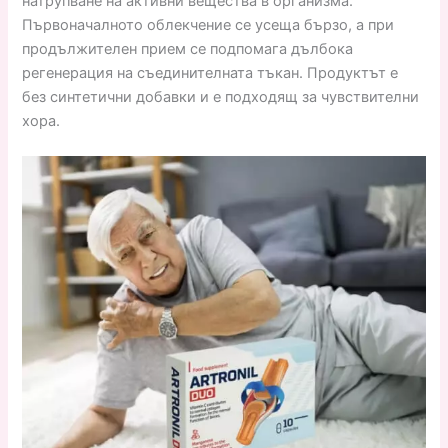
натрупване на активни вещества в организма.
Първоначалното облекчение се усеща бързо, а при
продължителен прием се подпомага дълбока
регенерация на съединителната тъкан. Продуктът е
без синтетични добавки и е подходящ за чувствителни
хора.