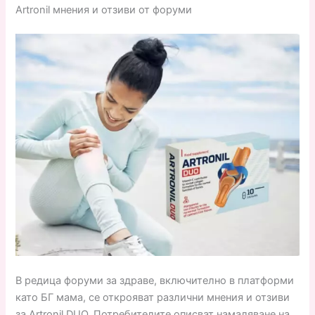
Artronil мнения и отзиви от форуми
В редица форуми за здраве, включително в платформи
като БГ мама, се открояват различни мнения и отзиви
за Artronil DUO. Потребителите описват намаляване на