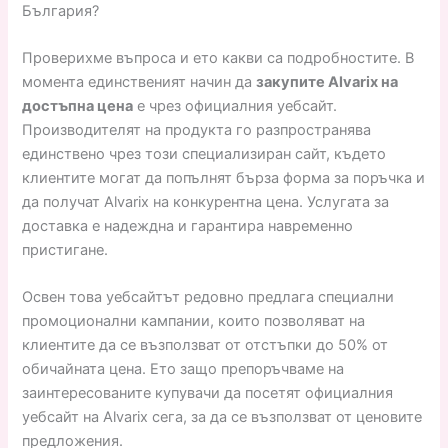
България?
Проверихме въпроса и ето какви са подробностите. В
момента единственият начин да
закупите Alvarix на
достъпна цена
е чрез официалния уебсайт.
Производителят на продукта го разпространява
единствено чрез този специализиран сайт, където
клиентите могат да попълнят бърза форма за поръчка и
да получат Alvarix на конкурентна цена. Услугата за
доставка е надеждна и гарантира навременно
пристигане.
Освен това уебсайтът редовно предлага специални
промоционални кампании, които позволяват на
клиентите да се възползват от отстъпки до 50% от
обичайната цена. Ето защо препоръчваме на
заинтересованите купувачи да посетят официалния
уебсайт на Alvarix сега, за да се възползват от ценовите
предложения.