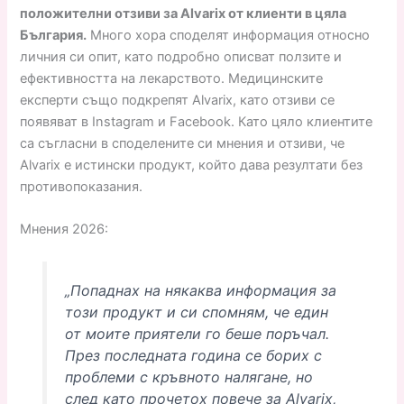
положителни отзиви за Alvarix от клиенти в цяла
България.
Много хора споделят информация относно
личния си опит, като подробно описват ползите и
ефективността на лекарството. Медицинските
експерти също подкрепят Alvarix, като отзиви се
появяват в Instagram и Facebook. Като цяло клиентите
са съгласни в споделените си мнения и отзиви, че
Alvarix е истински продукт, който дава резултати без
противопоказания.
Мнения 2026:
„Попаднах на някаква информация за
този продукт и си спомням, че един
от моите приятели го беше поръчал.
През последната година се борих с
проблеми с кръвното налягане, но
след като прочетох повече за Alvarix,