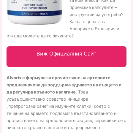
за комплекса? Как да
приемаме капсулите –
инструкции за употреба?
Каква е цената на
Алварикс в България и
откъде можете да го закупите?
Виж Официалния Сайт
Alvarix е формула за прочистване на артериите,
предназначена да поддържа здравето на сърцето и
да регулира кръвното налягане
. Това
усъвършенствано средство инициира
„препрограмиране“ на имунните клетки, което с
течение на времето подпомага възстановяването и
прочистването на кръвоносните съдове, справяйки се с
високото кръвно налягане и същевременно