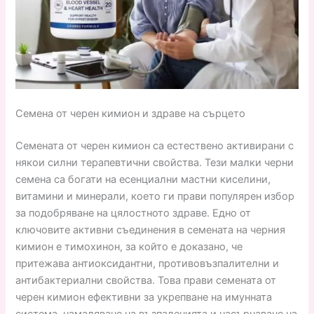
Семена от черен кимион и здраве на сърцето
Семената от черен кимион са естествено активирани с
някои силни терапевтични свойства. Тези малки черни
семена са богати на есенциални мастни киселини,
витамини и минерали, което ги прави популярен избор
за подобряване на цялостното здраве. Едно от
ключовите активни съединения в семената на черния
кимион е тимохинон, за който е доказано, че
притежава антиоксидантни, противовъзпалителни и
антибактериални свойства. Това прави семената от
черен кимион ефективни за укрепване на имунната
система, намаляване на възпаленията и насърчаване на