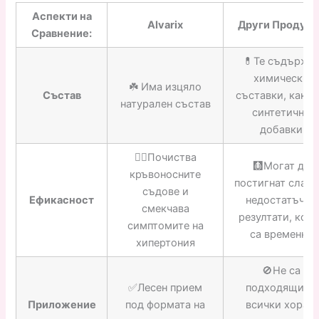
Аспекти на
Alvarix
Други Продукт
Сравнение:
💊Те съдържа
химически
☘️ Има изцяло
Състав
съставки, както
натурален състав
синтетични
добавки
👍🏼Почиства
🩻Могат да
кръвоносните
постигнат слаби
съдове и
Ефикасност
недостатъчни
смекчава
резултати, кои
симптомите на
са временни
хипертония
🚫Не са
✅Лесен прием
подходящи за
Приложение
под формата на
всички хора и