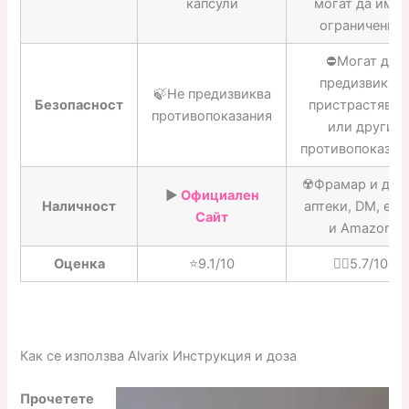
капсули
могат да имат
ограничения
⛔️Могат да
предизвикат
🍃Не предизвиква
Безопасност
пристрастяван
противопоказания
или други
противопоказан
☢️Фрамар и дру
▶️
Официален
Наличност
аптеки, DM, eM
Сайт
и Amazon
Оценка
⭐️9.1/10
👎🏼5.7/10
Как се използва Alvarix Инструкция и доза
Прочетете