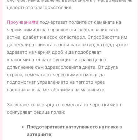
цялостното благосъстояние.
Проучванията
подчертават ползите от семената на
черния кимион за справяне със заболявания като
астма, диабет и висок холестерол. Способността им
да регулират нивата на кръвната захар, да поддържат
здравето на черния дроб и да подобряват
храносмилателната функция ги прави ценно
допълнение към здравословната диета. От друга
страна, семената от черен кимион могат да
подпомогнат управлението на теглото чрез
насърчаване на метаболизма на мазнините.
За здравето на сърцето семената от черен кимион
осигуряват редица ползи:
Предотвратяват натрупването на плака в
артериите;