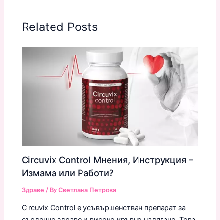
Related Posts
Circuvix Control Мнения, Инструкция –
Измама или Работи?
Здраве
/ By
Светлана Петрова
Circuvix Control е усъвършенстван препарат за
сърдечно здраве и високо кръвно налягане. Това