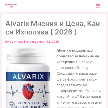
Skip
to
content
Alvarix Мнения и Цена, Как
се Използва [ 2026 ]
By
Светлана Петрова
/
март 18, 2025
Alvarix е подходящо
средство за лечение на
хипертония
и вече е
достъпен в България.
Следващите параграфи
ще се фокусират върху
представянето на
информация за: Какво е и
как действа? Какво пишат
клиентите в своите отзиви