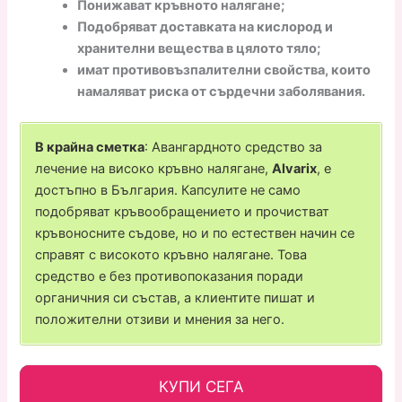
Понижават кръвното налягане;
Подобряват доставката на кислород и
хранителни вещества в цялото тяло;
имат противовъзпалителни свойства, които
намаляват риска от сърдечни заболявания.
В крайна сметка
: Авангардното средство за
лечение на високо кръвно налягане,
Alvarix
, е
достъпно в България. Капсулите не само
подобряват кръвообращението и прочистват
кръвоносните съдове, но и по естествен начин се
справят с високото кръвно налягане. Това
средство е без противопоказания поради
органичния си състав, а клиентите пишат и
положителни отзиви и мнения за него.
КУПИ СЕГА