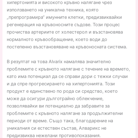
хипертонията и високото кръвно налягане чрез
използването на уникална техника, която
„препрограмира“ имунните клетки, предизвиквайки
регенерация на кръвоносните съдове. Този процес
прочиства артериите от холестерол и възстановява
нормалното кръвообращение, което води до
постепенно възстановяване на кръвоносната система.
В резултат на това Alvarix намалява значително
проблемите с кръвното налягане с течение на времето,
като има потенциал да се справи дори с тежки случаи
и да спре прогресирането на хипертонията. Този
продукт е единствено по рода си средство, което
може да осигури дълготрайно облекчение,
позволявайки ви потенциално да забравите за
проблемите с кръвното налягане за продължителни
периоди от време. Също така, благодарение на
уникалния си естествен състав, Алварикс не
предизвиква нежелани противопоказания.