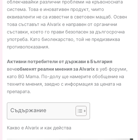
облекчавайки различни проблеми на кръвоносната
система. Това е иновативен продукт, чиито
еквиваленти не са известни в световен мащаб. Освен
това съставът на Alvarix е направен от органични
съставки, което го прави безопасен за дългосрочна
употреба. Като биолекарство, той не предизвиква
противопоказания.
Активни потребители от държави в България
вече
обменят реални мнения за Alvarix
в уеб форуми,
като BG Mama. По-долу ще намерите обобщение на
техните мнения, заедно с информация за цената на
препарата.
Съдържание
Какво е Alvarix и как действа