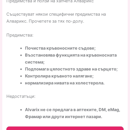
Предимства и ползи на хапчета Алварикс
Съществуват някои специфични предимства на
Алварикс. Прочетете за тях по-долу.
Предимства:
Почиства кръвоносните съдове;
Възстановява функцията на кръвоносната
система;
Подпомага цялостното здраве на сърцето;
Контролира кръвното налягане;
нормализира нивата на холестерола.
Недостатъци:
Alvarix не се предлага в аптеките, DM, eMag,
Фрамар или други интернет пазари.