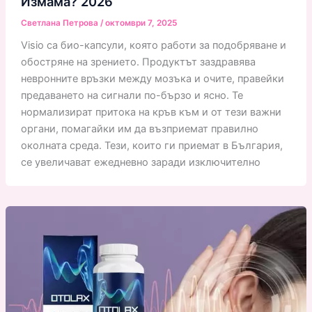
Измама? 2026
Светлана Петрова
/
октомври 7, 2025
Visio са био-капсули, която работи за подобряване и
обостряне на зрението. Продуктът заздравява
невронните връзки между мозъка и очите, правейки
предаването на сигнали по-бързо и ясно. Те
нормализират притока на кръв към и от тези важни
органи, помагайки им да възприемат правилно
околната среда. Тези, които ги приемат в България,
се увеличават ежедневно заради изключително