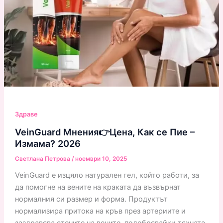
Здраве
VeinGuard Мнения👉Цена, Как се Пие –
Измама? 2026
Светлана Петрова
/
ноември 10, 2025
VeinGuard е изцяло натурален гел, който работи, за
да помогне на вените на краката да възвърнат
нормалния си размер и форма. Продуктът
нормализира притока на кръв през артериите и
заздравява стените на вените, подобрявайки тяхната