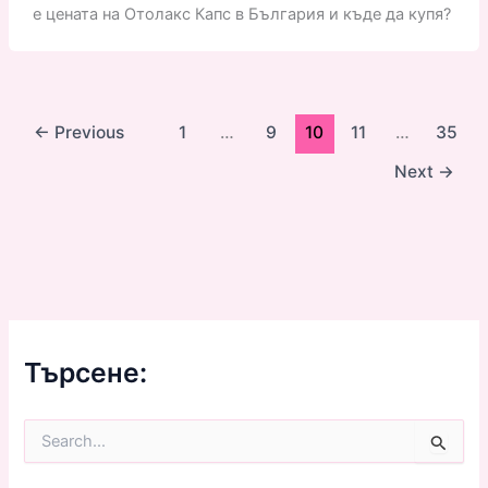
е цената на Отолакс Капс в България и къде да купя?
←
Previous
1
…
9
10
11
…
35
Next
→
Търсене:
S
e
a